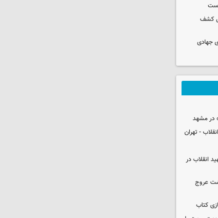
وست
رس کشف
ی جهادی
 در مشهد
قلاب - تهران
ید انقلاب در
شت عروج
زی کتاب