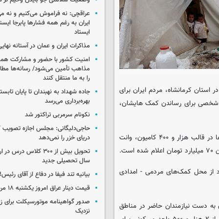
وضعیت سلامتی جو بایدن وخیم تر 
عراقچی: نه فراموش می‌کنیم و نه م
ایران به رغم همه فشارها پابرجا ایست
ایستاد
مذاکرات ایران و عمان در آستانه نها
امنیت کشور با حضور و مشارکت همه 
مذاهب تأمین می‌شود/ رسانه‌ها مطا
را به ما منتقل کنند
 به نقل از میزان، پس از زمین لرزه ۷.۳ ریشتری در استان کرمانشاه، مردم ایران برای
جاده شهداد به نهبندان تا پایان تابست
بهره‌برداری می‌رسد
ام شخصی برای رساندن کمک هایشان،
نکونام سرمربی تراکتور شد
حاجی‌دلیگانی: مجلس اجازه تصویب ک
پس از جمع آوری کمک‌های مردمی در سراسر استان‌های کشور، کمک‌ها در قالب هزار و ۴۰۰ کامیون، وانت
دریای خزر را نمی‌دهد
ت.
تحویل بیش از ۳۰۰ کلاس درس 
سال تحصیلی جدید
د از محل کمک‌های مردمی - امدادی
بیانیه تند فیفا در دفاع از آقای رئیس!
قیمت دینار عراق امروز یکشنبه ۱۸ مرداد ۱۴۰۵
صدور گواهینامه موتورسیکلت برای زنا
 به دست نیازمندان حاضر در مناطق
نزدیک