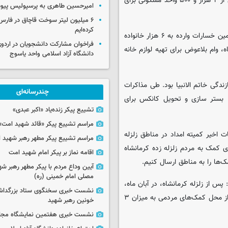
زلزله زده، مقرر شده با مشارکت‌های استان‌های مختلف در احداث بیش از ۲ هزار و ۵۰۰ واحد مسکونی برای
امیرحسین طاهری به پرسپولیس پی
۶ میلیون لیتر سوخت قاچاق در فا
کرده‌ایم
همچنین بر اساس توافق کمیته امداد با بنیاد مسکن مقرر شده برای تامین خسارات وارده به ۶ هزار خانواده
فراخوان مشارکت دانشجویان در اردو
 وام بلاعوض برای تهیه لوازم خانه
دانشگاه آزاد اسلامی واحد یاسوج
زندگی خاتم الانبیا بود. طی مذاکرات
چندرسانه‌ای
ی، بستر سازی و تحویل کانکس برای
تشییع پیکر زنده‌یاد «اکبر عبدی»
مراسم تشییع پیکر «قائد شهید امت»
ت اخیر کمیته امداد در مناطق زلزله
مراسم تشییع پیکر مطهر رهبر شهید ان
ای کمک به مردم زلزله زده کرمانشاه
اقامه نماز بر پیکر امام شهید امت
ک‌ها را به مناطق ارسال کنیم.
آیین وداع مردم با پیکر مطهر رهبر شه
مصلی امام خمینی (ره)
ن می‌گوید: پس از زلزله کرمانشاه، در آبان ماه،
نشست خبری سخنگوی ستاد بزرگدا
مستمری ۲۸ هزار خانوار تحت پوشش کمیته امداد در مناطق زلزله زده از محل کمک‌های مردمی به میزان ۳
خونین رهبر شهید
نشست خبری هفتمین نمایشگاه مجا