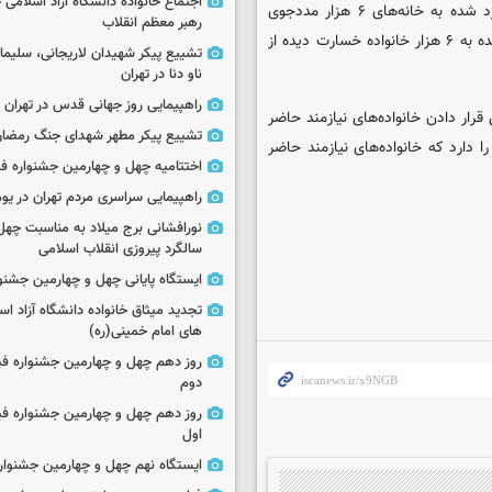
اجتماع خانواده دانشگاه آزاد اسلامی
رئیس کمیته امداد امام خمینی (ره) با تاکید بر جبران خسارت‌های وارد شده به خانه‌های ۶ هزار مددجوی
رهبر معظم انقلاب
حاضر در مناطق زلزله زده می‌گوید: قرار شده ۱۰۰ درصد خسارات وارد شده به ۶ هزار خانواده خسارت دیده از
تشییع پیکر شهیدان لاریجانی، سلیما
ناو دنا در تهران
راهپیمایی روز جهانی قدس در تهران
رار دادن خانواده‌های نیازمند حاضر
تشییع پیکر مطهر شهدای جنگ رمضان 
ا دارد که خانواده‌های نیازمند حاضر
اختتامیه چهل و چهارمین جشنواره فی
راهپیمایی سراسری مردم تهران در یوم‌الله ۲۲
نورافشانی برج میلاد به مناسبت چهل
سالگرد پیروزی انقلاب اسلامی
ایستگاه پایانی چهل و چهارمین جشنو
تجدید میثاق خانواده دانشگاه آزاد اسل
های امام خمینی(ره)
روز دهم چهل و چهارمین جشنواره ف
دوم
روز دهم چهل و چهارمین جشنواره ف
اول
ایستگاه نهم چهل و چهارمین جشنوار