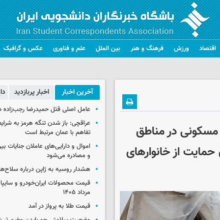
اقتصاد
ورزش
فرهنگ و هنر
بین الملل
علم و فناوری
عکس و گرافیک
آخرین اخبار
اخبار پربازدید
دا
عامل اصلی قتل حمیدرضا رجب‌زاده 
عراقچی: باز شدن تنگه هرمز به شرایط
 شده به ۶ هزار خانه مسکونی در مناطق
تفاهم با عمان مرتبط است
اموال و دارایی‌های عاملان جنایات بی
 حمایت از خانوار‌های
و مصادره می‌شود
هشدار روسیه به ژاپن درباره سلاح‌ه
مرداد ۱۴۰۵
قیمت طلا به پرواز در آمد