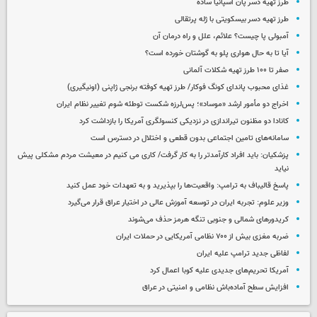
طرز تهیه دسر پان اسپانیا ساده
طرز تهیه دسر بیسکویتی با ژله پرتقالی
آمبولی پا چیست؟ علائم، علل و راه درمان آن
آیا تا به حال هواری پلو به گوشتان خورده است؟
صفر تا ۱۰۰ طرز تهیه شکلات آلمانی
غذای محبوب پاندای کونگ فوکار/ طرز تهیه کوفته برنجی ژاپنی (اونیگیری)
اخراج دو مأمور ارشد «موساد»؛ پس‌لرزه شکست توطئه شوم تغییر نظام ایران
کانادا دو مظنون تیراندازی در نزدیکی کنسولگری آمریکا را بازداشت کرد
سامانه‌های تامین اجتماعی بدون قطعی و اختلال در دسترس است
پزشکیان: باید افراد کارآمدتر را به کار گرفت/ کاری می کنیم در معیشت مردم مشکلی پیش
نیاید
پاسخ قالیباف به ترامپ: واقعیت‌ها را بپذیرید و به تعهدات خود عمل کنید
وزیر علوم: تجربه ایران در توسعه آموزش عالی در اختیار عراق قرار می‌گیرد
کریدورهای شمالی و جنوبی تنگه هرمز حذف می‌شوند
ضربه مغزی بیش از ۷۰۰ نظامی آمریکایی در حملات ایران
لفاظی جدید ترامپ علیه ایران
آمریکا تحریم‌های جدیدی علیه کوبا اعمال کرد
افزایش سطح آماده‌باش نظامی و امنیتی در عراق