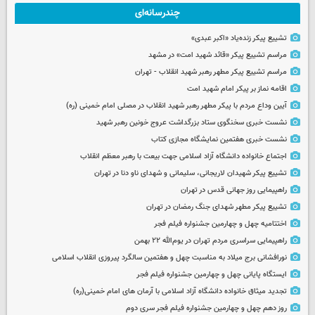
چندرسانه‌ای
تشییع پیکر زنده‌یاد «اکبر عبدی»
مراسم تشییع پیکر «قائد شهید امت» در مشهد
مراسم تشییع پیکر مطهر رهبر شهید انقلاب - تهران
اقامه نماز بر پیکر امام شهید امت
آیین وداع مردم با پیکر مطهر رهبر شهید انقلاب در مصلی امام خمینی (ره)
نشست خبری سخنگوی ستاد بزرگداشت عروج خونین رهبر شهید
نشست خبری هفتمین نمایشگاه مجازی کتاب
اجتماع خانواده دانشگاه آزاد اسلامی جهت بیعت با رهبر معظم انقلاب
تشییع پیکر شهیدان لاریجانی، سلیمانی و شهدای ناو دنا در تهران
راهپیمایی روز جهانی قدس در تهران
تشییع پیکر مطهر شهدای جنگ رمضان در تهران
اختتامیه چهل و چهارمین جشنواره فیلم فجر
راهپیمایی سراسری مردم تهران در یوم‌الله ۲۲ بهمن
نورافشانی برج میلاد به مناسبت چهل‌ و هفتمین سالگرد پیروزی انقلاب اسلامی
ایستگاه پایانی چهل و چهارمین جشنواره فیلم فجر
تجدید میثاق خانواده دانشگاه آزاد اسلامی با آرمان های امام خمینی(ره)
روز دهم چهل و چهارمین جشنواره فیلم فجر سری دوم