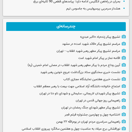
بحران در راه‌آهن انگلیس ادامه دارد؛ پیامدهای قطعی 90 ثانیه‌ای برق
هشدار سرمربی پرسپولیس به جاسوس تیم
چندرسانه‌ای
تشییع پیکر زنده‌یاد «اکبر عبدی»
مراسم تشییع پیکر «قائد شهید امت» در مشهد
مراسم تشییع پیکر مطهر رهبر شهید انقلاب - تهران
اقامه نماز بر پیکر امام شهید امت
آیین وداع مردم با پیکر مطهر رهبر شهید انقلاب در مصلی امام خمینی (ره)
نشست خبری سخنگوی ستاد بزرگداشت عروج خونین رهبر شهید
نشست خبری هفتمین نمایشگاه مجازی کتاب
اجتماع خانواده دانشگاه آزاد اسلامی جهت بیعت با رهبر معظم انقلاب
تشییع پیکر شهیدان لاریجانی، سلیمانی و شهدای ناو دنا در تهران
راهپیمایی روز جهانی قدس در تهران
تشییع پیکر مطهر شهدای جنگ رمضان در تهران
اختتامیه چهل و چهارمین جشنواره فیلم فجر
راهپیمایی سراسری مردم تهران در یوم‌الله ۲۲ بهمن
نورافشانی برج میلاد به مناسبت چهل‌ و هفتمین سالگرد پیروزی انقلاب اسلامی