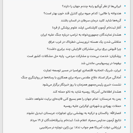
ایرانی‌ها از نظر آی‌کیو رتبه چندم جهان را دارند؟
هندوانه یا طالبی؛ کدام‌ میوه برای کنترل قند خون بهتر است؟
گربه‌ها شاید کلید درمان سرطان در انسان باشند
آغاز ثبت‌نام‌ آزمون کارشناسی ارشد علوم پزشکی از فردا
هشدار نمایندگان جمهوری‌خواه به ترامپ درباره جنگ علیه ایران
متلاشی شدن یک هسته تروریستی خطرناک در غرب عراق
چرا قبوض برق برخی مشترکان افزایش چند برابری داشت؟
پزشکیان: خدمت بی‌منت و مشارکت مردمی، پایه حل مشکلات کشور است
بیفوما در پرسپولیس ماندنی شد
ایران، شریک اتحادیه اقتصادی اوراسیا در مسیر توسعه تجارت
آمادگی مرکز اسناد دفاع مقدس سپاه برای همکاری با رسانه‌ها در روایتگری جنگ
نشست خبری رئیس‌جمهور همزمان با روز خبرنگار برگزار می‌شود
هشدار اطلاعاتی آمریکا: روسیه شاید به ناتو حمله کند
یمن به عربستان: تمام جهان را هم بسیج کنی فایده‌ای برایت نخواهد داشت
حملات پهپادی و شهپادی اوکراین علیه روسیه
انصارالله: پاکستان و ترکیه به پوششی برای تجاوزات عربستان تبدیل نشوند
نتایج آزمون مدارس سمپاد اعلام شد/ ثبت‌نام پذیرفته‌شدگان از ۱۹ مرداد
ارزپاشی دولت آمریکا هم جواب نداد؛ ین ژاپن دوباره در سراشیبی