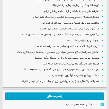
گربه‌ها شاید کلید درمان سرطان در انسان باشند
آغاز ثبت‌نام‌ آزمون کارشناسی ارشد علوم پزشکی از فردا
هشدار نمایندگان جمهوری‌خواه به ترامپ درباره جنگ علیه ایران
متلاشی شدن یک هسته تروریستی خطرناک در غرب عراق
چرا قبوض برق برخی مشترکان افزایش چند برابری داشت؟
پزشکیان: خدمت بی‌منت و مشارکت مردمی، پایه حل مشکلات کشور است
بیفوما در پرسپولیس ماندنی شد
ایران، شریک اتحادیه اقتصادی اوراسیا در مسیر توسعه تجارت
آمادگی مرکز اسناد دفاع مقدس سپاه برای همکاری با رسانه‌ها در روایتگری جنگ
نشست خبری رئیس‌جمهور همزمان با روز خبرنگار برگزار می‌شود
هشدار اطلاعاتی آمریکا: روسیه شاید به ناتو حمله کند
یمن به عربستان: تمام جهان را هم بسیج کنی فایده‌ای برایت نخواهد داشت
حملات پهپادی و شهپادی اوکراین علیه روسیه
انصارالله: پاکستان و ترکیه به پوششی برای تجاوزات عربستان تبدیل نشوند
چندرسانه‌ای
تشییع پیکر زنده‌یاد «اکبر عبدی»