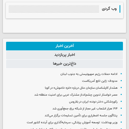
وب گردی
آخرین اخبار
اخبار پربازدید
داغ‌ترین خبرها
ادامه حملات رژیم صهیونیستی به جنوب لبنان
مدودف: ژاپن تابع آمریکاست
هشدار کارشناسان سازمان ملل درباره «غزه‌ خاموش» در کوبا
مصر خواستار تدوین چشم‌انداز مشترک عربی برای امنیت منطقه شد
رکوردشکنی دختر دونده ایران در بلاروس
۱۹۴ هزار انشعاب غیر مجاز از شبکه برق جمع‌آوری شد
پنتاگون جلسه اضطراری برای تأمین تسلیحات برگزار می‌کند
وزیر بهداشت: توسعه آموزش پزشکی، سرمایه‌گذاری برای آینده کشور است