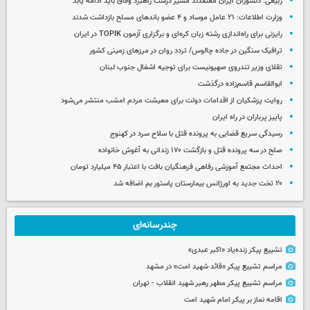
ربیعی: دلسوزان ایران معتقدند مسیر درست راهبرد وفاق باید ادامه یابد
وزارت اطلاعات: ۲۱ عامل موساد و ۴ عضو باندهای مسلح بازداشت شدند
رایزنی برای راه‌اندازی رشته زبان کره‌ای و برگزاری آزمون TOPIK در ایران
ترافیک سنگین در جاده چالوس/ تردد روان در مرزهای زمینی کشور
تقلای وزیر تندروی صهیونیست برای توجیه اشغال جنوب لبنان
ابوالقاسم قاسم‌زاده درگذشت
روایت پزشکیان از اقدامات دولت برای معیشت مردم امشب منتشر می‌شود
پاییز پرباران در راه ایران
رسیدگی سریع قضایی به پرونده قتل با سلاح سرد در کهنوج
صلح در سه پرونده قتل و بازگشت ۱۷۰ زندانی به آغوش خانواده
احداث مجتمع آموزشی رفاهی فرهنگیان بافت با اعتبار ۴۵ میلیارد تومان
۲۰ تخت جدید به اورژانس بیمارستان پاستور بم اضافه شد
چندرسانه‌ای
تشییع پیکر زنده‌یاد «اکبر عبدی»
مراسم تشییع پیکر «قائد شهید امت» در مشهد
مراسم تشییع پیکر مطهر رهبر شهید انقلاب - تهران
اقامه نماز بر پیکر امام شهید امت