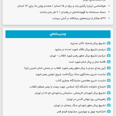
هواشناسی ایران| رگبارو رعد و برق در ۱۵ استان / هشدار وزش باد برای ۱۳ استان‌
حمله مسلحانه به قهوه‌خانه‌ای در زاهدان / ۲ نفر جان باختند
۵۳۶ هکتار از عرصه‌های میانکاله در آتش سوخت
چندرسانه‌ای
تشییع پیکر زنده‌یاد «اکبر عبدی»
مراسم تشییع پیکر «قائد شهید امت» در مشهد
مراسم تشییع پیکر مطهر رهبر شهید انقلاب - تهران
اقامه نماز بر پیکر امام شهید امت
آیین وداع مردم با پیکر مطهر رهبر شهید انقلاب در مصلی امام خمینی (ره)
نشست خبری سخنگوی ستاد بزرگداشت عروج خونین رهبر شهید
نشست خبری هفتمین نمایشگاه مجازی کتاب
اجتماع خانواده دانشگاه آزاد اسلامی جهت بیعت با رهبر معظم انقلاب
تشییع پیکر شهیدان لاریجانی، سلیمانی و شهدای ناو دنا در تهران
راهپیمایی روز جهانی قدس در تهران
تشییع پیکر مطهر شهدای جنگ رمضان در تهران
اختتامیه چهل و چهارمین جشنواره فیلم فجر