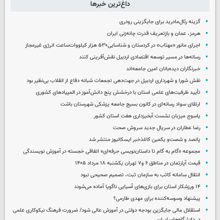
داغ‌ترین خبرها
گزینه رئال‌مادرید برای جایگزینی رودری
هرمز، عمان و بازتعریف قدرت چانه‌زنی ایران
اجرای مانور ‌«مهتاب» در کردستان‌ و شناسایی۵۳۰ هزار کیلووات‌ساعت انرژی غیرمجاز ‌
رسانه‌ها در مسیر توسعه اقتصادی اردبیل نقش‌آفرینی کنند
خبرنگاران دیده‌بانان امین جامعه‌اند
نقش شورا و شهرداری اردبیل در جهت‌دهی تجمعات شبانه دفاع از انقلاب بی‌نظیر بود
تأیید ظرفیت‌های علمی استان با درخشش پنج دانش‌آموز در المپیادهای کشوری
ارتقای سواد رسانه‌ای در کانون بسیج جامعه پزشکی شهرستان باشت
یاسوج میزبان نشست آبخیزداری هفت استان کشور
رضا عطاران در سریال جدید سروش صحت
پانصد و شصت‌و یکمین کاغذخبر ایسکانیوز منتشر شد
مجموعه «گام به گام تا داستان‌نویسی حرفه‌ای» اتفاقی خجسته در آموزش نویسندگی
قیمت آپارتمان در مناطق ۶ و۷ تهران یکشنبه ۱۸ مرداد ۱۴۰۵
انتقال سامانه کاتب به سازمان ثبت، تصمیم صحیحی نبود
۱۴ ورزشکار استان برای بازی‌های آسیایی ناگویا آماده می‌شوند
پیشنهاد وسوسه‌کننده برای مهدی طارمی؟
استقلال مالی جایگزین بودجه دولتی در آموزش عالی شود/ ضرورت فرهنگ نیکوکاری علمی
در دانشگاه‌های ایران