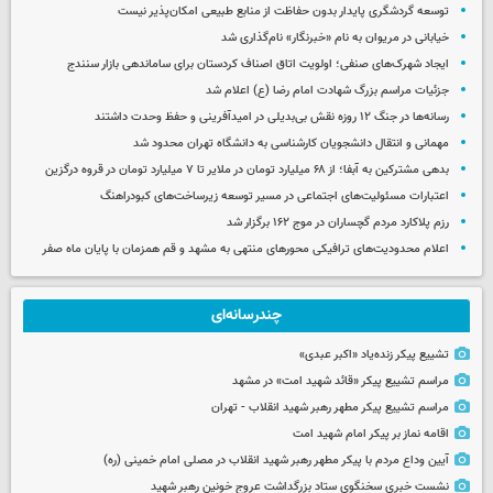
توسعه گردشگری پایدار بدون حفاظت از منابع طبیعی امکان‌پذیر نیست
خیابانی در مریوان به نام «خبرنگار» نام‌گذاری شد
ایجاد شهرک‌های صنفی؛ اولویت اتاق اصناف کردستان برای ساماندهی بازار سنندج
جزئیات مراسم بزرگ شهادت امام رضا (ع) اعلام شد
رسانه‌ها در جنگ ۱۲ روزه نقش بی‌بدیلی در امیدآفرینی و حفظ وحدت داشتند
مهمانی و انتقال دانشجویان کارشناسی به دانشگاه تهران محدود شد
بدهی مشترکین به آبفا؛ از ۶۸ میلیارد تومان در ملایر تا ۷ میلیارد تومان در قروه درگزین
اعتبارات مسئولیت‌های اجتماعی در مسیر توسعه زیرساخت‌های کبودراهنگ
رزم پلاکارد مردم گچساران در موج ۱۶۲ برگزار شد
اعلام محدودیت‌های ترافیکی محورهای منتهی به مشهد و قم همزمان با پایان ماه صفر
چندرسانه‌ای
تشییع پیکر زنده‌یاد «اکبر عبدی»
مراسم تشییع پیکر «قائد شهید امت» در مشهد
مراسم تشییع پیکر مطهر رهبر شهید انقلاب - تهران
اقامه نماز بر پیکر امام شهید امت
آیین وداع مردم با پیکر مطهر رهبر شهید انقلاب در مصلی امام خمینی (ره)
نشست خبری سخنگوی ستاد بزرگداشت عروج خونین رهبر شهید