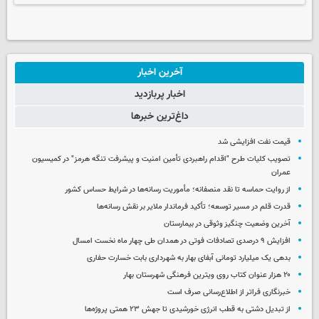
آخرین اخبار
اخبار پربازدید
داغ‌ترین خبرها
قیمت نفت افزایشی شد
تصویب کلیات طرح "اقدام راهبردی تأمین امنیت و پیشرفت تنگه هرمز" در کمیسیون
عمران
از روایت حماسه تا نقد منصفانه؛ مأموریت رسانه‌ها در شرایط حساس کشور
قدرت قلم در مسیر توسعه؛ تأکید فرماندار ملایر بر نقش رسانه‌ها
آخرین وضعیت چنگیز وثوقی در بیمارستان
افزایش ۹ درصدی تصادفات فوتی در همدان طی چهار ماه نخست امسال
بدهی یک میلیارد تومانی آبفای بهار به شهرداری بابت خسارت حفاری
۲۰ هزار عنوان کتاب روی ویترین فرهنگی شهرستان بهار
خبرنگاری فراتر از اطلاع‌رسانی صرف است
از تبدیل دشتی به قطب انرژی خورشیدی تا جهش ۲۳ همتی پروژه‌ها