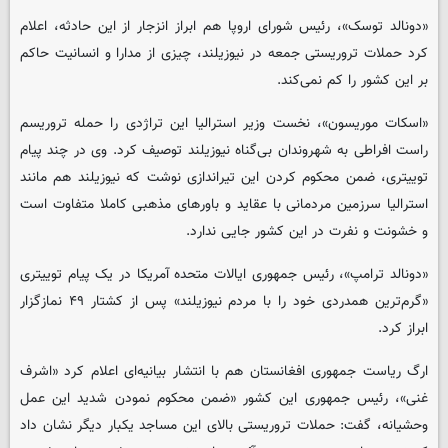
«دونالد توسک»، رئیس شورای اروپا هم ابراز انزجار از این حادثه، اعلام
کرد حملات تروریستی جمعه در نیوزیلند، چیزی از مدارا و انسانیت حاکم
بر این کشور را کم نمی‌کند.
«اسکات موریسون»، نخست وزیر استرالیا این تراژدی را حمله تروریسم
راست افراطی به شهروندان بی‌‌‌گناه نیوزیلند توصیف کرد. وی در چند پیام
توییتری، ضمن محکوم کردن این تیراندازی نوشت که نیوزیلند هم مانند
استرالیا سرزمین مردمانی با عقاید و باورهای مذهبی کاملا متفاوت است
و خشونت و نفرت در این کشور جایی ندارد.
«دونالد ترامپ»، رئیس جمهوری ایالات متحده آمریکا در یک پیام توییتری
«گرم‌ترین همدردی خود را با مردم نیوزیلند» پس از کشتار ۴۹ نمازگزار
ابراز کرد.
ارگ ریاست جمهوری افغانستان هم با انتشار بیانیه‌ای اعلام کرد «اشرف
غنی»، رئیس جمهوری این کشور «ضمن محکوم نمودن شدید این عمل
وحشیانه، گفت: حملات تروریستی بالای این مساجد یکبار دیگر نشان داد