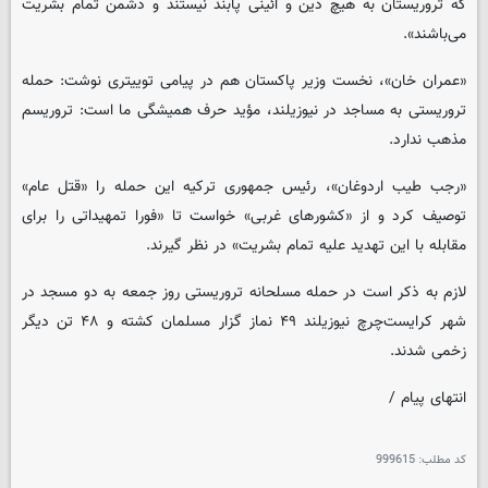
که تروریستان به هیچ دین و آئینی پابند نیستند و دشمن تمام بشریت
می‌باشند».
«عمران خان»، نخست وزیر پاکستان هم در پیامی توییتری نوشت: حمله
تروریستی به مساجد در نیوزیلند، مؤید حرف همیشگی ما است: تروریسم
مذهب ندارد.
«رجب طیب اردوغان»، رئیس جمهوری ترکیه این حمله را «قتل عام»
توصیف کرد و از «کشورهای غربی» خواست تا «فورا تمهیداتی را برای
مقابله با این تهدید علیه تمام بشریت» در نظر گیرند.
لازم به ذکر است در حمله مسلحانه تروریستی روز جمعه به دو مسجد در
شهر کرایست‌چرچ نیوزیلند ۴۹ نماز گزار مسلمان کشته و ۴۸ تن دیگر
زخمی شدند.
انتهای پیام /
کد مطلب:
999615