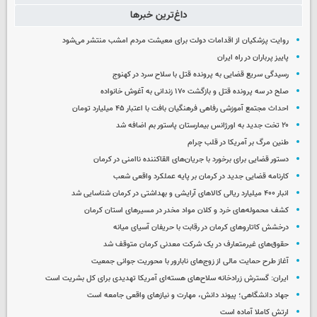
داغ‌ترین خبرها
روایت پزشکیان از اقدامات دولت برای معیشت مردم امشب منتشر می‌شود
پاییز پرباران در راه ایران
رسیدگی سریع قضایی به پرونده قتل با سلاح سرد در کهنوج
صلح در سه پرونده قتل و بازگشت ۱۷۰ زندانی به آغوش خانواده
احداث مجتمع آموزشی رفاهی فرهنگیان بافت با اعتبار ۴۵ میلیارد تومان
۲۰ تخت جدید به اورژانس بیمارستان پاستور بم اضافه شد
طنین مرگ بر آمریکا در قلب چرام
دستور قضایی برای برخورد با جریان‌های القاکننده ناامنی در کرمان
کارنامه قضایی جدید در کرمان بر پایه عملکرد واقعی شعب
انبار ۴۰۰ میلیارد ریالی کالاهای آرایشی و بهداشتی در کرمان شناسایی شد
کشف محموله‌های خرد و کلان مواد مخدر در مسیرهای استان کرمان
درخشش کاتاروهای کرمان در رقابت با حریفان آسیای میانه
حقوق‌های غیرمتعارف در یک شرکت معدنی کرمان متوقف شد
آغاز طرح حمایت مالی از زوج‌های نابارور با محوریت جوانی جمعیت
ایران: گسترش زرادخانه سلاح‌های هسته‌ای آمریکا تهدیدی برای کل بشریت است
جهاد دانشگاهی؛ پیوند دانش، مهارت و نیازهای واقعی جامعه است
ارتش کاملا آماده است