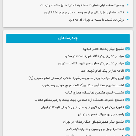
وضعیت سه خلبان عملیات حمله به العدید هنوز مشخص نیست
تاکید جنبش امل لبنان بر لزوم وحدت ملی در برابر اشغالگران
وزش باد شدید تا شنبه در تهران ادامه دارد
چندرسانه‌ای
تشییع پیکر زنده‌یاد «اکبر عبدی»
مراسم تشییع پیکر «قائد شهید امت» در مشهد
مراسم تشییع پیکر مطهر رهبر شهید انقلاب - تهران
اقامه نماز بر پیکر امام شهید امت
آیین وداع مردم با پیکر مطهر رهبر شهید انقلاب در مصلی امام خمینی (ره)
نشست خبری سخنگوی ستاد بزرگداشت عروج خونین رهبر شهید
نشست خبری هفتمین نمایشگاه مجازی کتاب
اجتماع خانواده دانشگاه آزاد اسلامی جهت بیعت با رهبر معظم انقلاب
تشییع پیکر شهیدان لاریجانی، سلیمانی و شهدای ناو دنا در تهران
راهپیمایی روز جهانی قدس در تهران
تشییع پیکر مطهر شهدای جنگ رمضان در تهران
اختتامیه چهل و چهارمین جشنواره فیلم فجر