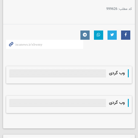
کد مطلب:
999626
وب گردی
وب گردی