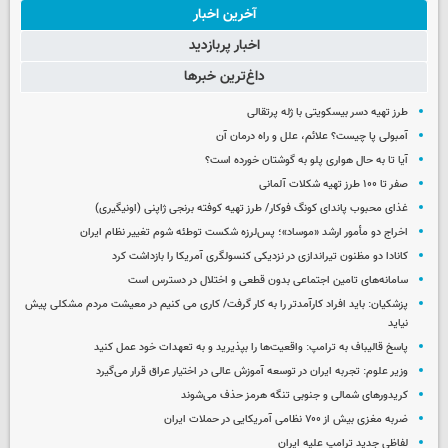
آخرین اخبار
اخبار پربازدید
داغ‌ترین خبرها
طرز تهیه دسر بیسکویتی با ژله پرتقالی
آمبولی پا چیست؟ علائم، علل و راه درمان آن
آیا تا به حال هواری پلو به گوشتان خورده است؟
صفر تا ۱۰۰ طرز تهیه شکلات آلمانی
غذای محبوب پاندای کونگ فوکار/ طرز تهیه کوفته برنجی ژاپنی (اونیگیری)
اخراج دو مأمور ارشد «موساد»؛ پس‌لرزه شکست توطئه شوم تغییر نظام ایران
کانادا دو مظنون تیراندازی در نزدیکی کنسولگری آمریکا را بازداشت کرد
سامانه‌های تامین اجتماعی بدون قطعی و اختلال در دسترس است
پزشکیان: باید افراد کارآمدتر را به کار گرفت/ کاری می کنیم در معیشت مردم مشکلی پیش
نیاید
پاسخ قالیباف به ترامپ: واقعیت‌ها را بپذیرید و به تعهدات خود عمل کنید
وزیر علوم: تجربه ایران در توسعه آموزش عالی در اختیار عراق قرار می‌گیرد
کریدورهای شمالی و جنوبی تنگه هرمز حذف می‌شوند
ضربه مغزی بیش از ۷۰۰ نظامی آمریکایی در حملات ایران
لفاظی جدید ترامپ علیه ایران