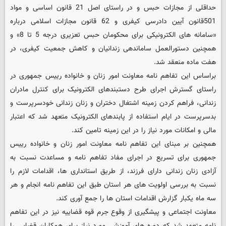
حداقلی از مجازات حبس و در راستای اصل 21 قانون اساسی و مواد
501قانون آیین دادرسی کیفری و 62 قانون مجازات اسلامی درباره
«سامانه های الکترونیکی برای محکومان حبس تعزیری درجه 5 تا 8» و
همچنین دستورالعمل ساماندهی زندانیان و کاهش جمعیت کیفری، در
هفت ماده منعقد شد.
براساس این تفاهم نامه معاونت امور زنان و خانواده رییس جمهوری در
راستای گسترش اجرای طرح دستبندهای الکترونیک برای کنترل مادران
زندانی، فراهم کردن زمینه اشتغال دختران و زنان زندانی خودسرپرست و
بدسرپرست در ایام استفاده از پابندهای الکترونیک متعهد شد که اعتبار
مالی و امکانات مورد نیاز را در این زمینه تامین کند.
همچنین بر مبنای این تفاهم نامه معاونت امور زنان و خانواده رییس
جمهوری برای تسریع در اجرای مفاد تفاهم نامه و مساعدت نسبت به
آزادی زنان زندانی دارای فرزند، از طریق استانداری ها، اقدامات لازم را
نسبت به بررسی اولویت های هر استان طبق این تفاهم نامه انجام و هر
سه ماه یکبار گزارش اقدامات استان ها را جمع آوری کند.
معاونت اجتماعی و پیشگیری از وقوع جرم قوه قضاییه نیز در این تفاهم
نامه متعهد شد که دوره های آموزشی مورد نیاز برای همکاران قضایی را