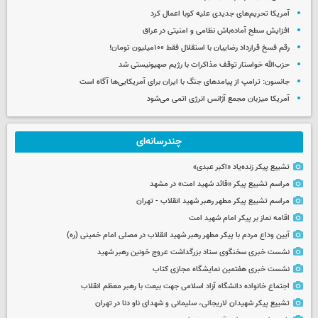
آمریکا تحریم‌های جدیدی علیه کوبا اعمال کرد
افزایش سطح آماده‌باش نظامی و امنیتی در عراق
رقم فسخ قرارداد رضاییان با استقلال فقط ۱۰۰میلیون تومان!
حزب‌الله خواستار توقف مذاکرات با رژیم صهیونیستی شد
جانسون: ترامپ از پیامدهای جنگ با ایران برای آمریکایی‌ها آگاه است
آمریکا میزبان مجمع آژانس انرژی اتمی می‌شود
چندرسانه‌ای
تشییع پیکر زنده‌یاد «اکبر عبدی»
مراسم تشییع پیکر «قائد شهید امت» در مشهد
مراسم تشییع پیکر مطهر رهبر شهید انقلاب - تهران
اقامه نماز بر پیکر امام شهید امت
آیین وداع مردم با پیکر مطهر رهبر شهید انقلاب در مصلی امام خمینی (ره)
نشست خبری سخنگوی ستاد بزرگداشت عروج خونین رهبر شهید
نشست خبری هفتمین نمایشگاه مجازی کتاب
اجتماع خانواده دانشگاه آزاد اسلامی جهت بیعت با رهبر معظم انقلاب
تشییع پیکر شهیدان لاریجانی، سلیمانی و شهدای ناو دنا در تهران