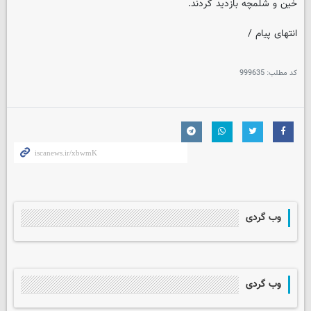
خین و شلمچه بازدید کردند.
انتهای پیام /
کد مطلب:
999635
وب گردی
وب گردی