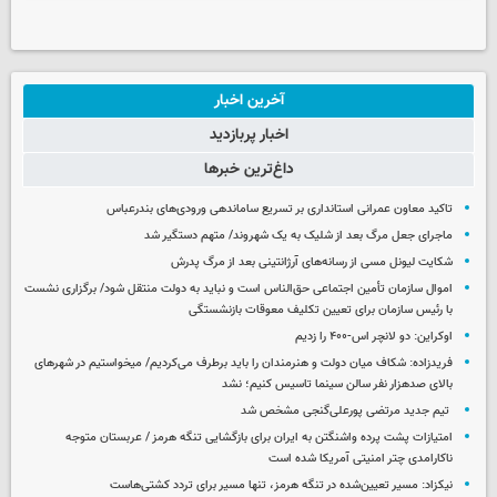
آخرین اخبار
اخبار پربازدید
داغ‌ترین خبرها
تاکید معاون عمرانی استانداری بر تسریع ساماندهی ورودی‌های بندرعباس
ماجرای جعل مرگ بعد از شلیک به یک شهروند/ متهم دستگیر شد
شکایت لیونل مسی از رسانه‌های آرژانتینی بعد از مرگ پدرش
اموال سازمان تأمین اجتماعی حق‌الناس است و نباید به دولت منتقل شود/ برگزاری نشست
با رئیس سازمان برای تعیین تکلیف معوقات بازنشستگی
اوکراین: دو لانچر اس-۴۰۰ را زدیم
فریدزاده: شکاف میان دولت و هنرمندان را باید برطرف می‌کردیم/ میخواستیم در شهرهای
بالای صدهزار نفر سالن سینما تاسیس کنیم؛ نشد
تیم جدید مرتضی پورعلی‌گنجی مشخص شد
امتیازات پشت پرده واشنگتن به ایران برای بازگشایی تنگه هرمز / عربستان متوجه
ناکارامدی چتر امنیتی آمریکا شده است
نیکزاد: مسیر تعیین‌شده در تنگه هرمز، تنها مسیر برای تردد کشتی‌هاست