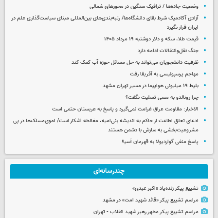
وضعیت جاده‌ها / ترافیک سنگین در محورهای شمالی
آزادی آکادمیک شرط بقای دانشگاه‌ها/ رتبه‌بندی‌های بین‌المللی مبنای سیاست‌گذاری علم در
ایران قرار نگیرد
قیمت طلا، سکه و دلار دوشنبه ۱۹ مرداد ۱۴۰۵
جنگ نقل‌وانتقالات ادامه دارد
ظرفیت دانشجویان می‌تواند به حل مسائل حوزه آب کمک کند
مهاجم پرسپولیسی به آفریقا رفت
بلیط ۱۹ میلیونی هواپیما در مسیر تهران مشهد
چرا رونالدو به مسی تسلیت نگفت؟
الاخبار: مقاومت عراق غرامت نمی‌گیرد و پاسخ به عربستان حتمی است
ادعای تعلق اطاعت از حاکم به اندیشه بنی‌امیه، مغالطه آشکار است/ اموی‌مسلک‌ها در پی
مشروعیت‌بخشی به سازش با دشمن هستند
پاسخ منفی گواردیولا به قهرمان آسیا!
چندرسانه‌ای
تشییع پیکر زنده‌یاد «اکبر عبدی»
مراسم تشییع پیکر «قائد شهید امت» در مشهد
مراسم تشییع پیکر مطهر رهبر شهید انقلاب - تهران