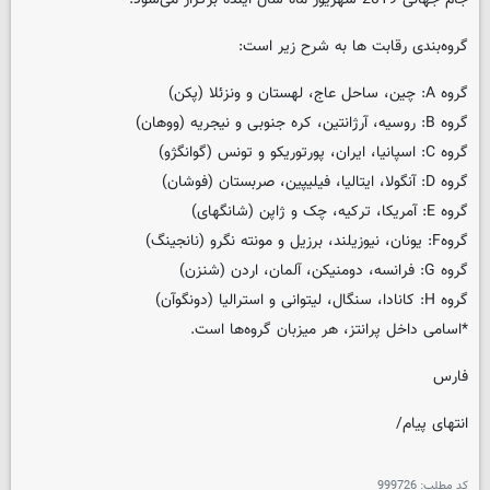
گروه‌بندی رقابت ها به شرح زیر است:
گروه A: چین، ساحل عاج، لهستان و ونزئلا (پکن)
گروه B: روسیه، آرژانتین، کره جنوبی و نیجریه (ووهان)
گروه C: اسپانیا، ایران، پورتوریکو و تونس (گوانگژو)
گروه D: آنگولا، ایتالیا، فیلیپین، صربستان (فوشان)
گروه E: آمریکا، ترکیه، چک و ژاپن (شانگهای)
گروهF: یونان، نیوزیلند، برزیل و مونته نگرو (نانجینگ)
گروه G: فرانسه، دومنیکن، آلمان، اردن (شنزن)
گروه H: کانادا، سنگال، لیتوانی و استرالیا (دونگوآن)
*اسامی داخل پرانتز، هر میزبان گروه‌ها است.
فارس
انتهای پیام/
کد مطلب:
999726