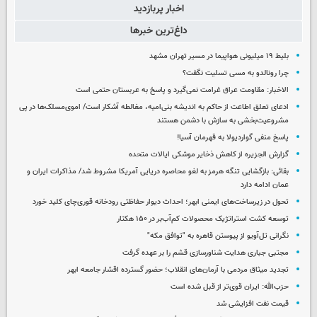
اخبار پربازدید
داغ‌ترین خبرها
بلیط ۱۹ میلیونی هواپیما در مسیر تهران مشهد
چرا رونالدو به مسی تسلیت نگفت؟
الاخبار: مقاومت عراق غرامت نمی‌گیرد و پاسخ به عربستان حتمی است
ادعای تعلق اطاعت از حاکم به اندیشه بنی‌امیه، مغالطه آشکار است/ اموی‌مسلک‌ها در پی
مشروعیت‌بخشی به سازش با دشمن هستند
پاسخ منفی گواردیولا به قهرمان آسیا!
گزارش الجزیره از کاهش ذخایر موشکی ایالات متحده
بقائی: بازگشایی تنگه هرمز به لغو محاصره دریایی آمریکا مشروط شد/ مذاکرات ایران و
عمان ادامه دارد
تحول در زیرساخت‌های ایمنی ابهر؛ احداث دیوار حفاظتی رودخانه قوری‌چای کلید خورد
توسعه کشت استراتژیک محصولات کم‌آب‌بر در ۱۵۰ هکتار
نگرانی تل‌آویو از پیوستن قاهره به "توافق مکه"
مجتبی جباری هدایت شناورسازی قشم را بر عهده گرفت
تجدید میثاق مردمی با آرمان‌های انقلاب؛ حضور گسترده اقشار جامعه ابهر
حزب‌الله: ایران قوی‌تر از قبل شده است
قیمت نفت افزایشی شد