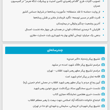
تصویب کلیات طرح "اقدام راهبردی تأمین امنیت و پیشرفت تنگه هرمز" در کمیسیون
عمران
از روایت حماسه تا نقد منصفانه؛ مأموریت رسانه‌ها در شرایط حساس کشور
قدرت قلم در مسیر توسعه؛ تأکید فرماندار ملایر بر نقش رسانه‌ها
آخرین وضعیت چنگیز وثوقی در بیمارستان
افزایش ۹ درصدی تصادفات فوتی در همدان طی چهار ماه نخست امسال
بدهی یک میلیارد تومانی آبفای بهار به شهرداری بابت خسارت حفاری
چندرسانه‌ای
تشییع پیکر زنده‌یاد «اکبر عبدی»
مراسم تشییع پیکر «قائد شهید امت» در مشهد
مراسم تشییع پیکر مطهر رهبر شهید انقلاب - تهران
اقامه نماز بر پیکر امام شهید امت
آیین وداع مردم با پیکر مطهر رهبر شهید انقلاب در مصلی امام خمینی (ره)
نشست خبری سخنگوی ستاد بزرگداشت عروج خونین رهبر شهید
نشست خبری هفتمین نمایشگاه مجازی کتاب
اجتماع خانواده دانشگاه آزاد اسلامی جهت بیعت با رهبر معظم انقلاب
تشییع پیکر شهیدان لاریجانی، سلیمانی و شهدای ناو دنا در تهران