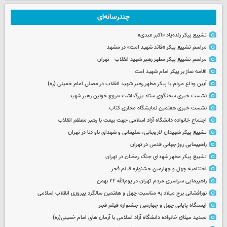
چندرسانه‌ای
تشییع پیکر زنده‌یاد «اکبر عبدی»
مراسم تشییع پیکر «قائد شهید امت» در مشهد
مراسم تشییع پیکر مطهر رهبر شهید انقلاب - تهران
اقامه نماز بر پیکر امام شهید امت
آیین وداع مردم با پیکر مطهر رهبر شهید انقلاب در مصلی امام خمینی (ره)
نشست خبری سخنگوی ستاد بزرگداشت عروج خونین رهبر شهید
نشست خبری هفتمین نمایشگاه مجازی کتاب
اجتماع خانواده دانشگاه آزاد اسلامی جهت بیعت با رهبر معظم انقلاب
تشییع پیکر شهیدان لاریجانی، سلیمانی و شهدای ناو دنا در تهران
راهپیمایی روز جهانی قدس در تهران
تشییع پیکر مطهر شهدای جنگ رمضان در تهران
اختتامیه چهل و چهارمین جشنواره فیلم فجر
راهپیمایی سراسری مردم تهران در یوم‌الله ۲۲ بهمن
نورافشانی برج میلاد به مناسبت چهل‌ و هفتمین سالگرد پیروزی انقلاب اسلامی
ایستگاه پایانی چهل و چهارمین جشنواره فیلم فجر
تجدید میثاق خانواده دانشگاه آزاد اسلامی با آرمان های امام خمینی(ره)