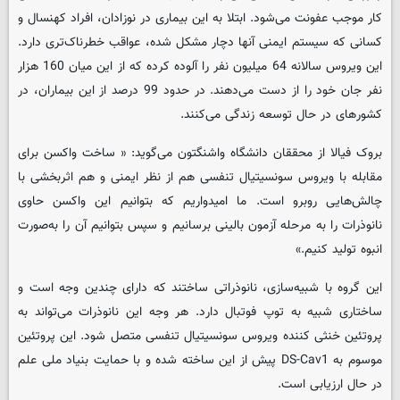
کار موجب عفونت می‌شود. ابتلا به این بیماری در نوزادان، افراد کهنسال و
کسانی که سیستم ایمنی آنها دچار مشکل شده، عواقب خطرناک‌تری دارد.
این ویروس سالانه 64 میلیون نفر را آلوده کرده که از این میان 160 هزار
نفر جان خود را از دست می‌دهند. در حدود 99 درصد از این بیماران، در
کشورهای در حال توسعه زندگی می‌کنند.
بروک فیالا از محققان دانشگاه واشنگتون می‌گوید: « ساخت واکسن برای
مقابله با ویروس سونسیتیال تنفسی هم از نظر ایمنی و هم اثربخشی با
چالش‌هایی روبرو است. ما امیدواریم که بتوانیم این واکسن حاوی
نانوذرات را به مرحله آزمون بالینی برسانیم و سپس بتوانیم آن را به‌صورت
انبوه تولید کنیم.»
این گروه با شبیه‌سازی، نانوذراتی ساختند که دارای چندین وجه است و
ساختاری شبیه به توپ فوتبال دارد. هر وجه این نانوذرات می‌تواند به
پروتئین خنثی کننده ویروس سونسیتیال تنفسی متصل شود. این پروتئین
موسوم به DS-Cav1 پیش از این ساخته شده و با حمایت بنیاد ملی علم
در حال ارزیابی است.