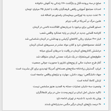
صلح در سه پرونده قتل و بازگشت ۱۷۰ زندانی به آغوش خانواده
احداث مجتمع آموزشی رفاهی فرهنگیان بافت با اعتبار ۴۵ میلیارد تومان
۲۰ تخت جدید به اورژانس بیمارستان پاستور بم اضافه شد
طنین مرگ بر آمریکا در قلب چرام
دستور قضایی برای برخورد با جریان‌های القاکننده ناامنی در کرمان
کارنامه قضایی جدید در کرمان بر پایه عملکرد واقعی شعب
انبار ۴۰۰ میلیارد ریالی کالاهای آرایشی و بهداشتی در کرمان شناسایی شد
کشف محموله‌های خرد و کلان مواد مخدر در مسیرهای استان کرمان
درخشش کاتاروهای کرمان در رقابت با حریفان آسیای میانه
حقوق‌های غیرمتعارف در یک شرکت معدنی کرمان متوقف شد
آغاز طرح حمایت مالی از زوج‌های نابارور با محوریت جوانی جمعیت
ایران: گسترش زرادخانه سلاح‌های هسته‌ای آمریکا تهدیدی برای کل بشریت است
جهاد دانشگاهی؛ پیوند دانش، مهارت و نیازهای واقعی جامعه است
ارتش کاملا آماده است
وضعیت سه خلبان عملیات حمله به العدید هنوز مشخص نیست
تاکید جنبش امل لبنان بر لزوم وحدت ملی در برابر اشغالگران
وزش باد شدید تا شنبه در تهران ادامه دارد
۲۰ درصد باغ‌های کرمان درگیر مگس مدیترانه‌ای شدند