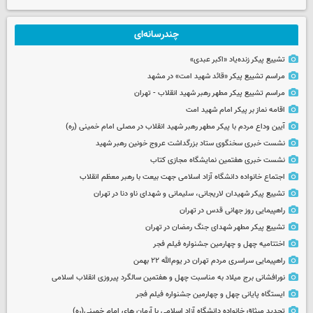
چندرسانه‌ای
تشییع پیکر زنده‌یاد «اکبر عبدی»
مراسم تشییع پیکر «قائد شهید امت» در مشهد
مراسم تشییع پیکر مطهر رهبر شهید انقلاب - تهران
اقامه نماز بر پیکر امام شهید امت
آیین وداع مردم با پیکر مطهر رهبر شهید انقلاب در مصلی امام خمینی (ره)
نشست خبری سخنگوی ستاد بزرگداشت عروج خونین رهبر شهید
نشست خبری هفتمین نمایشگاه مجازی کتاب
اجتماع خانواده دانشگاه آزاد اسلامی جهت بیعت با رهبر معظم انقلاب
تشییع پیکر شهیدان لاریجانی، سلیمانی و شهدای ناو دنا در تهران
راهپیمایی روز جهانی قدس در تهران
تشییع پیکر مطهر شهدای جنگ رمضان در تهران
اختتامیه چهل و چهارمین جشنواره فیلم فجر
راهپیمایی سراسری مردم تهران در یوم‌الله ۲۲ بهمن
نورافشانی برج میلاد به مناسبت چهل‌ و هفتمین سالگرد پیروزی انقلاب اسلامی
ایستگاه پایانی چهل و چهارمین جشنواره فیلم فجر
تجدید میثاق خانواده دانشگاه آزاد اسلامی با آرمان های امام خمینی(ره)