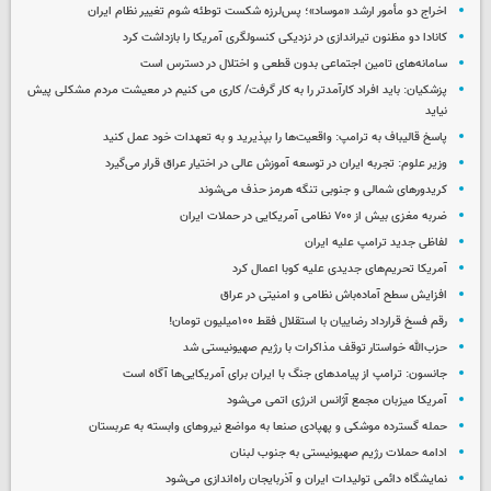
اخراج دو مأمور ارشد «موساد»؛ پس‌لرزه شکست توطئه شوم تغییر نظام ایران
کانادا دو مظنون تیراندازی در نزدیکی کنسولگری آمریکا را بازداشت کرد
سامانه‌های تامین اجتماعی بدون قطعی و اختلال در دسترس است
پزشکیان: باید افراد کارآمدتر را به کار گرفت/ کاری می کنیم در معیشت مردم مشکلی پیش
نیاید
پاسخ قالیباف به ترامپ: واقعیت‌ها را بپذیرید و به تعهدات خود عمل کنید
وزیر علوم: تجربه ایران در توسعه آموزش عالی در اختیار عراق قرار می‌گیرد
کریدورهای شمالی و جنوبی تنگه هرمز حذف می‌شوند
ضربه مغزی بیش از ۷۰۰ نظامی آمریکایی در حملات ایران
لفاظی جدید ترامپ علیه ایران
آمریکا تحریم‌های جدیدی علیه کوبا اعمال کرد
افزایش سطح آماده‌باش نظامی و امنیتی در عراق
رقم فسخ قرارداد رضاییان با استقلال فقط ۱۰۰میلیون تومان!
حزب‌الله خواستار توقف مذاکرات با رژیم صهیونیستی شد
جانسون: ترامپ از پیامدهای جنگ با ایران برای آمریکایی‌ها آگاه است
آمریکا میزبان مجمع آژانس انرژی اتمی می‌شود
حمله گسترده موشکی و پهپادی صنعا به مواضع نیروهای وابسته به عربستان
ادامه حملات رژیم صهیونیستی به جنوب لبنان
نمایشگاه دائمی تولیدات ایران و آذربایجان راه‌اندازی می‌شود