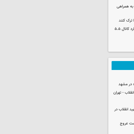
 به همراهی
 ترک کنند
بورس دوباره رکورد زد/ شاخص کل وارد کانال ۵.۵
 در مشهد
قلاب - تهران
ید انقلاب در
شت عروج