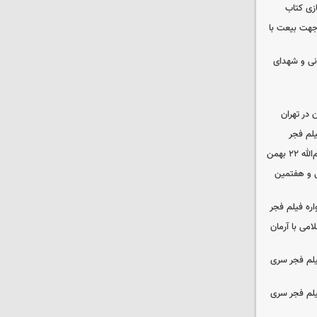
زی کتاب
 جهت بیعت با
نی و شهدای
در تهران
لم فجر
 بهمن
‌ و هفتمین
اره فیلم فجر
امی با آرمان
یلم فجر سری
یلم فجر سری