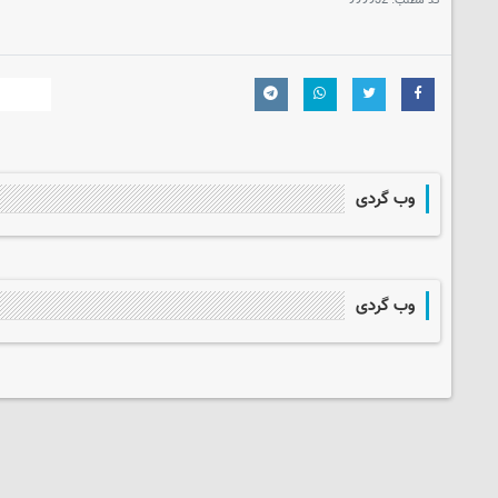
کد مطلب:
999932
وب گردی
وب گردی