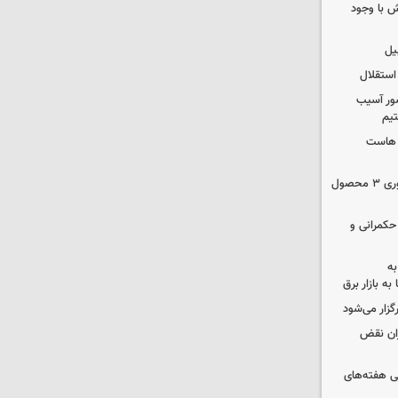
 با وجود
یل
استقلال
ور آسیب
تیم
ک هاست
دستور سازمان غذا و دارو برای جمع‌آوری ۳ محصول
 حکمرانی و
به
به بازار برق
رگزار می‌شود
ران نقض
 هفته‌های