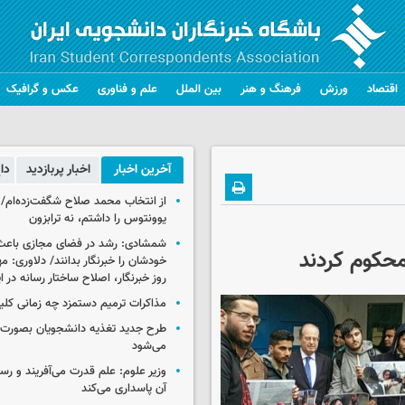
اقتصاد
ورزش
فرهنگ و هنر
بین الملل
علم و فناوری
عکس و گرافیک
آخرین اخبار
اخبار پربازدید
دا
از انتخاب محمد صلاح شگفت‌زده‌ام/ ان
یوونتوس را داشتم، نه ترابزون
شمشادی: رشد در فضای مجازی باعث
محکوم کردند
خودشان را خبرنگار بدانند/ دلاوری: م
روز خبرنگار، اصلاح ساختار رسانه در 
مذاکرات ترمیم دستمزد چه زمانی کلی
طرح جدید تغذیه دانشجویان بصورت مر
می‌شود
وزیر علوم: علم قدرت می‌آفریند و رس
آن پاسداری می‌کند