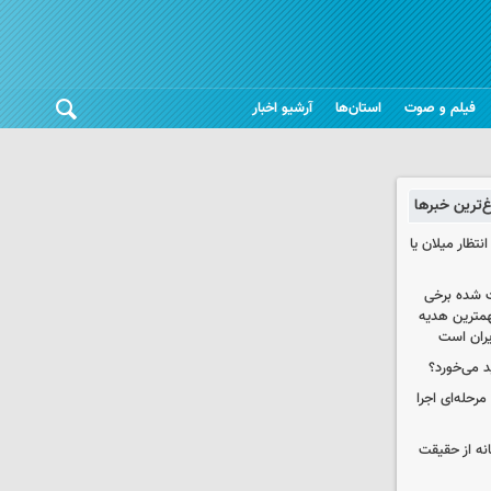
فیلم و صوت
استان‌ها
آرشیو اخبار
غ‌ترین خبرها
تظار میلان یا
 شده برخی
همترین هدیه‌
ایران است
د می‌خورد؟
حله‌ای اجرا
انه از حقیقت