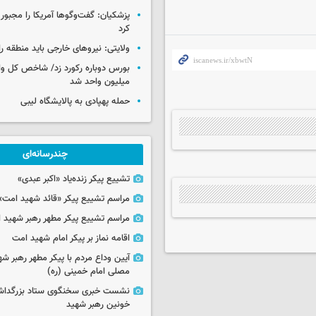
پزشکیان: گفت‌وگوها آمریکا را مجبور
کرد
ولایتی: نیروهای خارجی باید منطقه را
میلیون واحد شد
حمله پهپادی به پالایشگاه لیبی
چندرسانه‌ای
تشییع پیکر زنده‌یاد «اکبر عبدی»
مراسم تشییع پیکر «قائد شهید امت»
مراسم تشییع پیکر مطهر رهبر شهید ان
اقامه نماز بر پیکر امام شهید امت
آیین وداع مردم با پیکر مطهر رهبر شه
مصلی امام خمینی (ره)
نشست خبری سخنگوی ستاد بزرگدا
خونین رهبر شهید