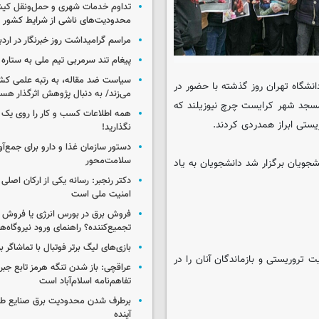
تداوم خدمات شهری و حمل‌ونقل کیش
محدودیت‌های ناشی از شرایط کشور
مراسم گرامیداشت روز خبرنگار در اردب
پیغام تند سرمربی تیم ملی به ستاره 
سیاست ضد مقاله، به رتبه علمی کش
انشگاه تهران روز گذشته با حضور در
می‌زند/ به دنبال پژوهش اثرگذار هس
سجد شهر کرایست چرچ نیوزیلند که
همه اطلاعات کسب‌ و کار را روی ی
یستی ابراز همدردی کردند.
نگذارید!
سلامت‌محور
ویان برگزار شد دانشجویان به یاد
دکتر رنجبر: رسانه یکی از ارکان اصلی
امنیت ملی است
فروش برق در بورس انرژی یا فروش 
تجمیع‌کننده؟ راهنمای ورود نیروگاه‌ها 
بازی‌های لیگ برتر فوتبال با تماشاگر ب
تروریستی و بازماندگان آنان را در
عراقچی: باز شدن تنگه هرمز تابع جب
تفاهم‌نامه اسلام‌آباد است
برطرف شدن محدودیت‌ برق صنایع طی
آینده