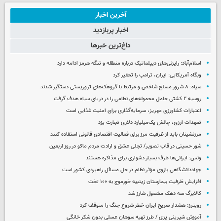
آخرین اخبار
اخبار پربازدید
داغ‌ترین خبرها
اسلام‌آباد: رایزنی‌های دیپلماتیک درباره منطقه و تنگه هرمز ادامه دارد
وبگاه آمریکایی: ایران، ترامپ را تحقیر کرد
سپاه: ۸ شرور مسلح شاخص و مرتبط با گروهک‌های تروریستی دستگیر شدند
روسیه ۲ کشتی حامل محموله‌های نظامی را در دریای سیاه هدف گرفت
اعتبارات کشاورزی مهریز، سرمایه‌گذاری برای امنیت غذایی است
تعهدات ارزی، چالش یک‌میلیارد دلاری تجارت یزد
مرزنشینان باید از ظرفیت مرز برای فعالیت اقتصادی قانونی استفاده کنند
شور حسینی در قاب تصویر/ تجلی عشق و ارادت مردم ماکو در روز اربعین
ونس: ایرانی‌ها طرف بسیار دشواری برای مذاکره هستند
جهاددانشگاهی بازوی مؤثر نظام در حل مسائل راهبردی کشور است
افزایش ظرفیت بیمارستان زینبیه خورموج به ۱۰۰ تخت
کالابرگ سه دهک مشمول شارز شد
رویترز: هشدار صریح ایران خطر شروع جنگ را متوقف کرد
آموزش شیرینی پزی / طرز تهیه سوهان عسلی بدون شکر خانگی