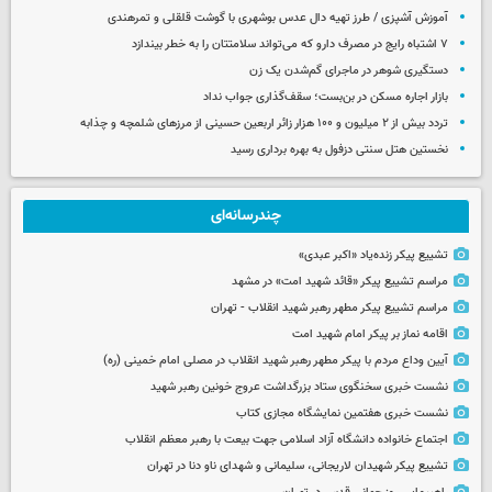
آموزش آشپزی / طرز تهیه دال عدس بوشهری با گوشت قلقلی و تمرهندی
۷ اشتباه رایج در مصرف دارو که می‌تواند سلامتتان را به خطر بیندازد
دستگیری شوهر در ماجرای گم‌شدن یک زن
بازار اجاره مسکن در بن‌بست؛ سقف‌گذاری جواب نداد
تردد بیش از ۲ میلیون و ۱۰۰ هزار زائر اربعین حسینی از مرزهای شلمچه و چذابه
نخستین هتل سنتی دزفول به بهره برداری رسید
چندرسانه‌ای
تشییع پیکر زنده‌یاد «اکبر عبدی»
مراسم تشییع پیکر «قائد شهید امت» در مشهد
مراسم تشییع پیکر مطهر رهبر شهید انقلاب - تهران
اقامه نماز بر پیکر امام شهید امت
آیین وداع مردم با پیکر مطهر رهبر شهید انقلاب در مصلی امام خمینی (ره)
نشست خبری سخنگوی ستاد بزرگداشت عروج خونین رهبر شهید
نشست خبری هفتمین نمایشگاه مجازی کتاب
اجتماع خانواده دانشگاه آزاد اسلامی جهت بیعت با رهبر معظم انقلاب
تشییع پیکر شهیدان لاریجانی، سلیمانی و شهدای ناو دنا در تهران