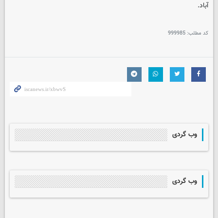
آباد.
کد مطلب:
999985
وب گردی
وب گردی