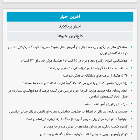
آخرین اخبار
اخبار پربازدید
داغ‌ترین خبرها
استقلال مالی جایگزین بودجه دولتی در آموزش عالی شود/ ضرورت فرهنگ نیکوکاری علمی
در دانشگاه‌های ایران
هواشناسی ایران| رگبارو رعد و برق در ۱۵ استان / هشدار وزش باد برای ۱۳ استان‌
حمله مسلحانه به قهوه‌خانه‌ای در زاهدان / ۲ نفر جان باختند
۵۳۶ هکتار از عرصه‌های میانکاله در آتش سوخت
پزشکیان: دشمن کسانی را ترور می‌کند که گره‌گشای مشکلات جامعه ما هستند
ابعاد پیمان مکه توسط وزارت خارجه مورد بررسی قرار گیرد/ پرهیز از موضع‌گیری شتابزده در
قبال اتحاد کشورهای اسلامی
مرد سال والیبال آسیا انتخاب شد
«بیست و یک»، سریالی با افراط در خشونت نمایشی/ تجربه‌ای ناقص در ژانر جنایی-پلیسی
اولیانوف: تنها راه موثر برای خروج آمریکا از جنگ علیه ایران، دیپلماسی است
کمبود شعب بانکی؛ هزینه‌ای مضاعف بر دوش مردم جازموریان
دیدار رئیس‌جمهوری با رهبر انقلاب درباره مسائل اقتصادی و نظامی