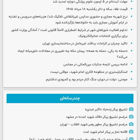
مهلت ثبت‌نام در ۵ آزمون علوم پزشکی دوباره تمدید شد
قیمت طلا، سکه و دلار یکشنبه ۱۸ مرداد ۱۴۰۵
نرخ شهریه مجازی و حضوری مدارس غیرانتفاعی تفکیک شد/ هزینه‌های سرویس و تغذیه
در ایام آموزش مجازی باید به خانواده‌ها بازگردانده شود
تداوم فعالیت شوراهای شهر در شرایط اضطراری کاملاً قانونی است / آمادگی وزارت کشور
برای برگزاری انتخابات تمام‌الکترونیک
تاکید چمران بر الزامات پدافند غیرعامل در ساختمان‌سازی تهران
«حمله به یکی، حمله به همه»؛ پیمان مکه چه تغییری در معادلات خاورمیانه ایجاد
می‌کند؟
ادامه بررسی لایحه جنایات بین‌المللی در مجلس
استکبارستیزی در منظومه فکری امام شهید، موقتی نیست
مومنی: دولت در دوران جنگ کنار مردم بود و کمبودی نداشتیم
چندرسانه‌ای
تشییع پیکر زنده‌یاد «اکبر عبدی»
مراسم تشییع پیکر «قائد شهید امت» در مشهد
مراسم تشییع پیکر مطهر رهبر شهید انقلاب - تهران
اقامه نماز بر پیکر امام شهید امت
آیین وداع مردم با پیکر مطهر رهبر شهید انقلاب در مصلی امام خمینی (ره)