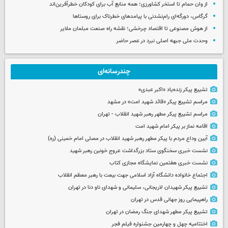
از وان حمام تا استخر کشاورزی؛ همه منابع آب برای کودکان خطرآفرین‌اند
گرگاس، دورگه‌ای رام‌نشدنی با پیامدهای خطرناک برای روستاها
از هوش مصنوعی تا اقتصاد چرخشی؛ نقشه راه صنعت مبلمان ملایر
وحدت ملی جبهه اصلی نبرد در عصر حاضر
چندرسانه‌ای
تشییع پیکر زنده‌یاد «اکبر عبدی»
مراسم تشییع پیکر «قائد شهید امت» در مشهد
مراسم تشییع پیکر مطهر رهبر شهید انقلاب - تهران
اقامه نماز بر پیکر امام شهید امت
آیین وداع مردم با پیکر مطهر رهبر شهید انقلاب در مصلی امام خمینی (ره)
نشست خبری سخنگوی ستاد بزرگداشت عروج خونین رهبر شهید
نشست خبری هفتمین نمایشگاه مجازی کتاب
اجتماع خانواده دانشگاه آزاد اسلامی جهت بیعت با رهبر معظم انقلاب
تشییع پیکر شهیدان لاریجانی، سلیمانی و شهدای ناو دنا در تهران
راهپیمایی روز جهانی قدس در تهران
تشییع پیکر مطهر شهدای جنگ رمضان در تهران
اختتامیه چهل و چهارمین جشنواره فیلم فجر