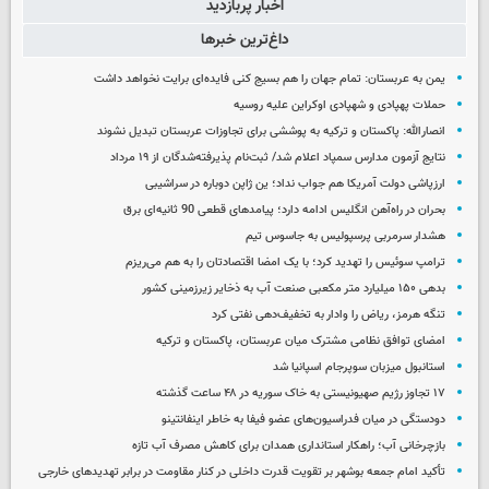
اخبار پربازدید
داغ‌ترین خبرها
یمن به عربستان: تمام جهان را هم بسیج کنی فایده‌ای برایت نخواهد داشت
حملات پهپادی و شهپادی اوکراین علیه روسیه
انصارالله: پاکستان و ترکیه به پوششی برای تجاوزات عربستان تبدیل نشوند
نتایج آزمون مدارس سمپاد اعلام شد/ ثبت‌نام پذیرفته‌شدگان از ۱۹ مرداد
ارزپاشی دولت آمریکا هم جواب نداد؛ ین ژاپن دوباره در سراشیبی
بحران در راه‌آهن انگلیس ادامه دارد؛ پیامدهای قطعی 90 ثانیه‌ای برق
هشدار سرمربی پرسپولیس به جاسوس تیم
ترامپ سوئیس را تهدید کرد؛ با یک امضا اقتصادتان را به هم می‌ریزم
بدهی ۱۵۰ میلیارد متر مکعبی صنعت آب به ذخایر زیرزمینی کشور
تنگه هرمز، ریاض را وادار به تخفیف‌دهی نفتی کرد
امضای توافق نظامی مشترک میان عربستان، پاکستان و ترکیه
استانبول میزبان سوپرجام اسپانیا شد
۱۷ تجاوز رژیم صهیونیستی به خاک سوریه در ۴۸ ساعت گذشته
دودستگی در میان فدراسیون‌های عضو فیفا به خاطر اینفانتینو
بازچرخانی آب؛ راهکار استانداری همدان برای کاهش مصرف آب تازه
تأکید امام جمعه بوشهر بر تقویت قدرت داخلی در کنار مقاومت در برابر تهدیدهای خارجی