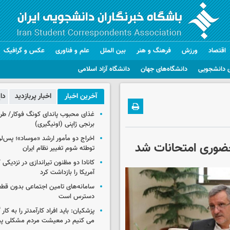
اقتصاد
ورزش
فرهنگ و هنر
بین الملل
علم و فناوری
عکس و گرافیک
 دانشجویی
دانشگاه‌های جهان
دانشگاه آزاد اسلامی
آخرین اخبار
اخبار پربازدید
دا
غذای محبوب پاندای کونگ فوکار/ طرز
برنجی ژاپنی (اونیگیری)
اخراج دو مأمور ارشد «موساد»؛ پس‌
حضوری امتحانات شد
توطئه شوم تغییر نظام ایران
کانادا دو مظنون تیراندازی در نزدیکی
آمریکا را بازداشت کرد
سامانه‌های تامین اجتماعی بدون قطع
دسترس است
پزشکیان: باید افراد کارآمدتر را به کار
می کنیم در معیشت مردم مشکلی پی