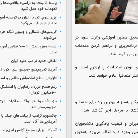
پاسخ قالیباف به ترامپ: واقعیت‌ها را 
تعهدات خود عمل کنید
وزیر علوم: تجربه ایران در توسعه آم
اختیار عراق قرار می‌گیرد
کریدورهای شمالی و جنوبی تنگه هر
دیق معاون آموزشی وزارت علوم در
می‌شوند
برنامه‌ریزی و فراهم کردن مقدمات
ضربه مغزی بیش از ۷۰۰ 
ایران
یروس کرونا شد.
لفاظی جدید ترامپ علیه ایران
ی بودن امتحانات پایان‌ترم است و
آمریکا تحریم‌های جدیدی علیه کوبا اع
 متعاقباً اعلام خواهد شد.
افزایش سطح آماده‌باش نظامی و امنی
رقم فسخ قرارداد رضاییان با استقلال
۱۰۰میلیون تومان!
حزب‌الله خواستار توقف مذاکرات با رژ
 به‌منزله بهترین راه برای حفظ و
صهیونیستی شد
جانسون: ترامپ از پیامدهای جنگ با ای
آمریکایی‌ها آگاه است
میزان و کیفیت یادگیری دانشجویان
آمریکا میزبان مجمع آژانس انرژی اتم
 وجود دارد انتظار می‌رود به‌نحوی