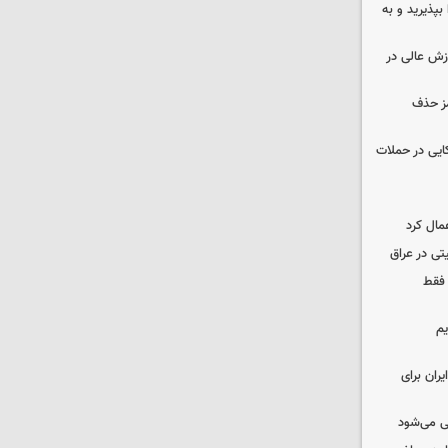
بپذیرید و به
وزش عالی در
مز حذف
نظامی آمریکایی در حملات
مال کرد
تی در عراق
 فقط
یم
ران برای
ی می‌شود