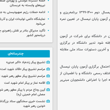
حمله گسترده موشکی و پهپادی صنعا
نیروهای وابسته به عربستان
۱- با فراز استمرار وضعیت اضطراری در همه مناطق کشور تا پایان نیمسال دوم ۱۴۰۰-۱۳۹۹ برنامه‌ریزی و
ادامه حملات رژیم صهیونیستی به جن
آزمون پایان نیمسال در تعیین نمره
نمایشگاه دائمی تولیدات ایران و آذربای
می‌شود
تأکید مدیرکل بنادر بر نقش راهبردی چا
دریامحور کشور
ان در دانشگاه برای شرکت در آزمون
ه شود تدبیر دانشگاه در برگزاری
و آخرین دستورات ستاد ملی مقابله
چندرسانه‌ای
تشییع پیکر زنده‌یاد «اکبر عبدی»
 احتمال برگزاری آزمون پایان نیمسال
مراسم تشییع پیکر «قائد شهید امت»
تلف رسمی دانشگاه و با اطمینان از
مراسم تشییع پیکر مطهر رهبر شهید ان
جرا با اعتراض دانشجویان مبنی‌بر
اقامه نماز بر پیکر امام شهید امت
آیین وداع مردم با پیکر مطهر رهبر شه
مصلی امام خمینی (ره)
نشست خبری سخنگوی ستاد بزرگدا
خونین رهبر شهید