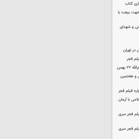
زی کتاب
 جهت بیعت با
نی و شهدای
در تهران
لم فجر
 بهمن
‌ و هفتمین
اره فیلم فجر
امی با آرمان
یلم فجر سری
یلم فجر سری