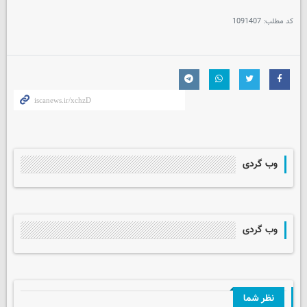
کد مطلب:
1091407
وب گردی
وب گردی
نظر شما