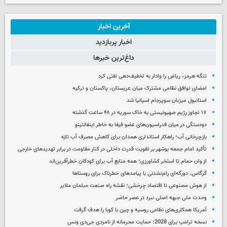
آخرین اخبار
اخبار پربازدید
داغ‌ترین خبرها
تنگه هرمز، ریاض را وادار به تخفیف‌دهی نفتی کرد
امضای توافق نظامی مشترک میان عربستان، پاکستان و ترکیه
استانبول میزبان سوپرجام اسپانیا شد
۱۷ تجاوز رژیم صهیونیستی به خاک سوریه در ۴۸ ساعت گذشته
دودستگی در میان فدراسیون‌های عضو فیفا به خاطر اینفانتینو
بازچرخانی آب؛ راهکار استانداری همدان برای کاهش مصرف آب تازه
تأکید امام جمعه بوشهر بر تقویت قدرت داخلی در کنار مقاومت در برابر تهدیدهای خارجی
از وان حمام تا استخر کشاورزی؛ همه منابع آب برای کودکان خطرآفرین‌اند
گرگاس، دورگه‌ای رام‌نشدنی با پیامدهای خطرناک برای روستاها
از هوش مصنوعی تا اقتصاد چرخشی؛ نقشه راه صنعت مبلمان ملایر
وحدت ملی جبهه اصلی نبرد در عصر حاضر
آمریکا همکاری‌های نظامی روسیه و چین با کوبا را هدف گرفت
نسخه ترامپ برای 2028؛ حمایت محرمانه از نامزدی جی‌دی ونس