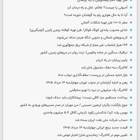
طرز تهیه دسر بیسکویتی با ژله پرتقالی
آمبولی پا چیست؟ علائم، علل و راه درمان آن
آیا تا به حال هواری پلو به گوشتان خورده است؟
صفر تا ۱۰۰ طرز تهیه شکلات آلمانی
غذای محبوب پاندای کونگ فوکار/ طرز تهیه کوفته برنجی ژاپنی (اونیگیری)
کریدورهای شمالی و جنوبی تنگه هرمز حذف می‌شوند
۱۹۴ هزار انشعاب غیر مجاز از شبکه برق جمع‌آوری شد
ترافیک سنگین در جاده چالوس/ تردد روان در مرزهای زمینی کشور
پاییز پرباران در راه ایران
کالابرگ سه دهک مشمول شارز شد
بازار اجاره مسکن در بن‌بست؛ سقف‌گذاری جواب نداد
رهن و اجاره آپارتمان در جنوب تهران چهارشنبه ۱۴ مرداد ۱۴۰۵
کالابرگ یک میلیونی در نبرد با تورم سه‌رقمی
پرداخت مستقیم مزد کافی نیست؛ پیمانکاران باید حذف شوند
موج بازگشت زائران اربعین حسینی / مرز مهران در صدر مسیرهای ورودی به کشور
بورس رشد کرد/ شکستن رکورد تاریخی کانال ۵.۴ میلیون واحدی
حساب‌ شرکت ملی نفت ایران بسته شد
قیمت جدید برنج ایرانی چهارشنبه ۱۴ مرداد ۱۴۰۵
تغییر مهم در کالابرگ؛ زمانبندی‌ شارژ اعتبار عوض شد