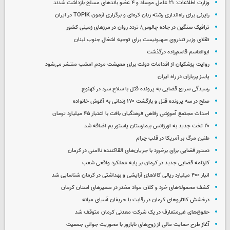
وزارت اطلاعات: ۲۱ عامل موساد و ۴ عضو باندهای مسلح بازداشت شدند
رایزنی برای راه‌اندازی رشته زبان کره‌ای و برگزاری آزمون TOPIK در ایران
ترافیک سنگین در جاده چالوس/ تردد روان در مرزهای زمینی کشور
تقلای وزیر تندروی صهیونیست برای توجیه اشغال جنوب لبنان
ابوالقاسم قاسم‌زاده درگذشت
روایت پزشکیان از اقدامات دولت برای معیشت مردم امشب منتشر می‌شود
پاییز پرباران در راه ایران
رسیدگی سریع قضایی به پرونده قتل با سلاح سرد در کهنوج
صلح در سه پرونده قتل و بازگشت ۱۷۰ زندانی به آغوش خانواده
احداث مجتمع آموزشی رفاهی فرهنگیان بافت با اعتبار ۴۵ میلیارد تومان
۲۰ تخت جدید به اورژانس بیمارستان پاستور بم اضافه شد
طنین مرگ بر آمریکا در قلب چرام
دستور قضایی برای برخورد با جریان‌های القاکننده ناامنی در کرمان
کارنامه قضایی جدید در کرمان بر پایه عملکرد واقعی شعب
انبار ۴۰۰ میلیارد ریالی کالاهای آرایشی و بهداشتی در کرمان شناسایی شد
کشف محموله‌های خرد و کلان مواد مخدر در مسیرهای استان کرمان
درخشش کاتاروهای کرمان در رقابت با حریفان آسیای میانه
حقوق‌های غیرمتعارف در یک شرکت معدنی کرمان متوقف شد
آغاز طرح حمایت مالی از زوج‌های نابارور با محوریت جوانی جمعیت