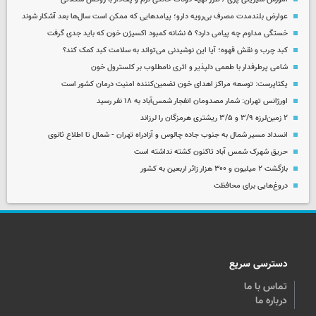
عوارض بلندمدت مصرف بی‌رویه دارو؛ پیامدهایی که ممکن است سال‌ها بعد آشکار شوند
خستگی مداوم چه پیامی دارد؟ ۵ نشانه کمبود اکسیژن خون که باید جدی گرفت
کبد چرب و نقش قهوه؛ آیا این نوشیدنی می‌تواند به سلامت کبد کمک کند؟
شامی پرطرفدار با طعمی دلپذیر و اثری نامطلوب بر کلسترول خون
یکتاپرست: توسعه مراکز اهدای خون تضمین‌کننده امنیت درمان کشور است
اورژانس تهران: شمار مصدومان انفجار شمس‌آباد به ۱۸ نفر رسید
۲ زمین‌لرزه ۳/۹ و ۳/۵ ریشتری هرمزگان را لرزاند
انسداد مسیر شمال به جنوب جاده چالوس و آزادراه تهران - شمال تا اطلاع ثانوی
حریق شهرک شمس آباد تاکنون کشته نداشته است
بازگشت ۲ میلیون و ۳۰۰ هزار زائر اربعین به کشور
دروغ‌هایی برای محافظت
دسترسی سریع
تماس با ما
درباره ما