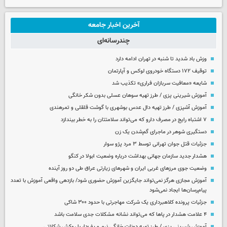
آخرین اخبار جامعه
چندرسانه‌ای
وزش باد شدید تا شنبه در تهران ادامه دارد
توقیف ۱۷۲ دستگاه خودروی لوکس و آپارتمان
شایعه «معافیت سربازان فراری» تکذیب شد
آموزش شیرینی پزی / طرز تهیه سوهان عسلی بدون شکر خانگی
آموزش آشپزی / طرز تهیه دال عدس بوشهری با گوشت قلقلی و تمرهندی
۷ اشتباه رایج در مصرف دارو که می‌تواند سلامتتان را به خطر بیندازد
دستگیری شوهر در ماجرای گم‌شدن یک زن
جزئیات قتل جوان تهرانی توسط ۳ مرد پژو سوار
هشدار جدید سازمان جهانی بهداشت درباره وضعیت ابولا در کنگو
وضعیت جوی مرزهای غربی ایران و شهرهای زیارتی عراق طی دو روز آینده
آموزش مجازی هرگز نمی‌تواند جایگزین آموزش حضوری شود/ بازدهی واقعی آموزش با تعدد
پیام‌رسان‌ها ایجاد نمی‌شود
جزئیات پرونده کلاهبرداری یک شرکت مهاجرتی با حدود ۳۰۰ شاکی
۴ علامت هشدار در پاها که می‌تواند نشانه مشکلات جدی سلامت باشد
آموزش شیرینی پزی / طرز تهیه دونات خانگی نرم و پف‌دار با روکش شکلاتی