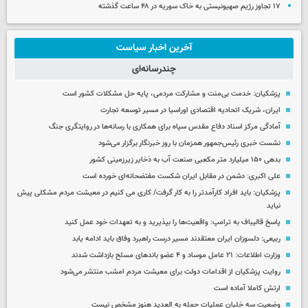
۱۷ تجاوز رژیم صهیونیستی به خاک سوریه در ۴۸ ساعت گذشته
آخرین اخبار سیاست
چندرسانه‌ای
پزشکیان: خدمت بی‌منت و مشارکت مردمی، پایه حل مشکلات کشور است
ایران، شریک اتحادیه اقتصادی اوراسیا در مسیر توسعه تجارت
آمادگی مرکز اسناد دفاع مقدس سپاه برای همکاری با رسانه‌ها در روایتگری جنگ
نشست خبری رئیس‌جمهور همزمان با روز خبرنگار برگزار می‌شود
بدهی ۱۵۰ میلیارد متر مکعبی صنعت آب به ذخایر زیرزمینی کشور
علی اکبری: دشمن در مقابل ایران شکست مفتضحانه‌ای خورده است
پزشکیان: باید افراد کارآمدتر را به کار گرفت/ کاری می کنیم در معیشت مردم مشکلی پیش
نیاید
پاسخ قالیباف به ترامپ: واقعیت‌ها را بپذیرید و به تعهدات خود عمل کنید
ربیعی: دلسوزان ایران معتقدند مسیر درست راهبرد وفاق باید ادامه یابد
وزارت اطلاعات: ۲۱ عامل موساد و ۴ عضو باندهای مسلح بازداشت شدند
روایت پزشکیان از اقدامات دولت برای معیشت مردم امشب منتشر می‌شود
ارتش کاملا آماده است
وضعیت سه خلبان عملیات حمله به العدید هنوز مشخص نیست