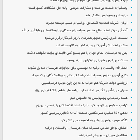
چرا قبوض برق برخی مشترکان افزایش چند برابری داشت؟
پزشکیان: خدمت بی‌منت و مشارکت مردمی، پایه حل مشکلات کشور است
بیفوما در پرسپولیس ماندنی شد
ایران، شریک اتحادیه اقتصادی اوراسیا در مسیر توسعه تجارت
آمادگی مرکز اسناد دفاع مقدس سپاه برای همکاری با رسانه‌ها در روایتگری جنگ
نشست خبری رئیس‌جمهور همزمان با روز خبرنگار برگزار می‌شود
هشدار اطلاعاتی آمریکا: روسیه شاید به ناتو حمله کند
یمن به عربستان: تمام جهان را هم بسیج کنی فایده‌ای برایت نخواهد داشت
حملات پهپادی و شهپادی اوکراین علیه روسیه
انصارالله: پاکستان و ترکیه به پوششی برای تجاوزات عربستان تبدیل نشوند
نتایج آزمون مدارس سمپاد اعلام شد/ ثبت‌نام پذیرفته‌شدگان از ۱۹ مرداد
ارزپاشی دولت آمریکا هم جواب نداد؛ ین ژاپن دوباره در سراشیبی
بحران در راه‌آهن انگلیس ادامه دارد؛ پیامدهای قطعی 90 ثانیه‌ای برق
هشدار سرمربی پرسپولیس به جاسوس تیم
ترامپ سوئیس را تهدید کرد؛ با یک امضا اقتصادتان را به هم می‌ریزم
بدهی ۱۵۰ میلیارد متر مکعبی صنعت آب به ذخایر زیرزمینی کشور
تنگه هرمز، ریاض را وادار به تخفیف‌دهی نفتی کرد
امضای توافق نظامی مشترک میان عربستان، پاکستان و ترکیه
استانبول میزبان سوپرجام اسپانیا شد