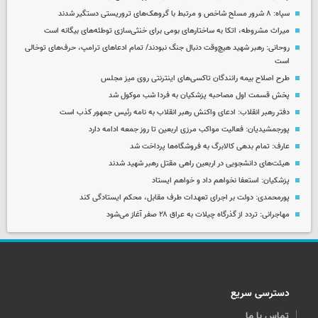
سپاه: ۸ شرور مسلح شاخص و مرتبط با گروهک‌های تروریستی دستگیر شدند
میراث مشروطه، اتکا به ساختارهای بومی برای خنثی‌سازی توطئه‌های بیگانه است
روحانی: رهبر شهید هیچ‌وقت دنبال جنگ نبودند/ تمام ادعاهای ترامپ، حرف‌های توخالی
است
طرح اصلاح بیمه رانندگان تاکسی‌های اینترنتی روی میز مجلس
پخش قسمت اول مصاحبه پزشکیان به فردا شب موکول شد
دفتر رهبر انقلاب: ادعای واکنش رهبر انقلاب به نامه رئیس جمهور کذب است
پورجمشیدیان: فعالیت مواکب مرزی اربعین تا روز جمعه ادامه دارد
عارف: تمام بدهی کالابرگ به فروشگاه‌ها پرداخت شد
هیئت‌های دانشجویی در اربعین راهی مقتل رهبر شهید شدند
پزشکیان: استعفا نخواهم داد و خواهم ایستاد
پورمحمدی: دولت بر اجرای تعهدات طرف مقابل، محکم ایستادگی کند
مهاجرانی: تردد از گذرگاه چیلات به عراق ۲۸ صفر آغاز می‌شود
دسترسی سریع
تماس با ما