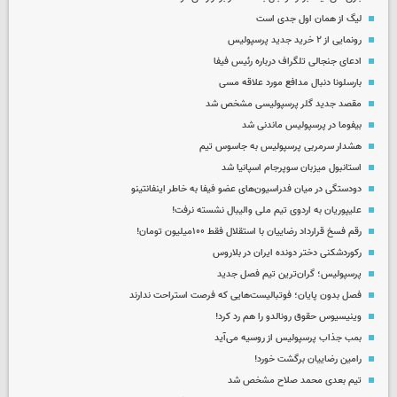
لیگ از همان اول جدی است
رونمایی از ۲ خرید جدید پرسپولیس
ادعای جنجالی تلگراف درباره رئیس فیفا
بارسلونا دنبال مدافع مورد علاقه مسی
مقصد جدید گلر پرسپولیسی مشخص شد
بیفوما در پرسپولیس ماندنی شد
هشدار سرمربی پرسپولیس به جاسوس تیم
استانبول میزبان سوپرجام اسپانیا شد
دودستگی در میان فدراسیون‌های عضو فیفا به خاطر اینفانتینو
علیپوریان به اردوی تیم ملی والیبال نشسته نرفت!
رقم فسخ قرارداد رضاییان با استقلال فقط ۱۰۰میلیون تومان!
رکوردشکنی دختر دونده ایران در بلاروس
پرسپولیس؛ گران‌ترین تیم فصل جدید
فصل بدون پایان؛ فوتبالیست‌هایی که فرصت استراحت ندارند
وینیسیوس حقوق رونالدو را هم رد کرد!
بمب جذاب پرسپولیس از روسیه می‌آید
رامین رضاییان برگشت خورد!
تیم بعدی محمد صلاح مشخص شد