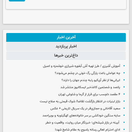
آخرین اخبار
اخبار پربازدید
داغ‌ترین خبرها
آموزش آشپزی / طرز تهیه آش آبغوره شیرازی خوشمزه و اصیل
چه عواملی باعث پارگی رگ خونی در چشم می‌شوند؟
ایرانی‌ها از نظر آی‌کیو رتبه چندم جهان را دارند؟
پانصد و شصتمین کاغذخبر ایسکانیوز منتشر شد
۴ مقصد دلچسب برای فرار از گرما و شلوغی تهران
بازار لبنیات در انتظار بازگشت تقاضا/ شوک قیمتی به صلاح نیست
سعید آقاخانی و حجازی‌فر در یک سریال تاریخی + عکس
سایه سنگین خودکشی بر سر خانواده‌های کهگیلویه و بویراحمد
آیینه در بازار شیشه‌ای؛ خبرنگار میان روایت، واقعیت و خطر
ادای احترام اهالی رسانه یاسوج به مقام شامخ شهدا