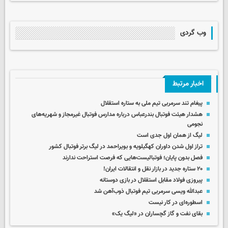
وب گردی
اخبار مرتبط
پیغام تند سرمربی تیم ملی به ستاره استقلال
هشدار هیئت فوتبال بندرعباس درباره مدارس فوتبال غیرمجاز و شهریه‌های
نجومی
لیگ از همان اول جدی است
تراز اول شدن داوران کهگیلویه و بویراحمد در لیگ برتر فوتبال کشور
فصل بدون پایان؛ فوتبالیست‌هایی که فرصت استراحت ندارند
۲۰ ستاره جدید در بازار نقل و انتقالات ایران!
پیروزی فولاد مقابل استقلال در بازی دوستانه
عبدالله ویسی سرمربی تیم فوتبال ذوب‌آهن شد
اسطوره‌ای در کار نیست
بقای نفت و گاز گچساران در «لیگ یک»