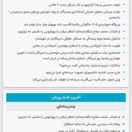
شهاب حسینی و رعنا آزادی‌ور در یک سریال جدید + عکس
بازدید میدانی معاون عمرانی استانداری هرمزگان از روند بازسازی پل‌های محور بندرعباس–
بندرخمیر
نیروگاه خورشیدی ۱۲.۵ مگاواتی پالایشگاه بید بلند بهبهان وارد مدار تولید شد
از انتخاب محمد صلاح شگفت‌زده‌ام/ انتظار میلان یا یوونتوس را داشتم، نه ترابزون
تشکیل شعبه ویژه رسیدگی به مسائل حقوقی خبرنگاران در خوزستان
تقویت خدمات اورژانسی رودان با استقرار چهارمین آمبولانس در جغین
شمشادی: رشد در فضای مجازی باعث شده برخی خودشان را خبرنگار بدانند/ دلاوری:
مهمترین هدیه‌ روز خبرنگار، اصلاح ساختار رسانه در ایران است
مذاکرات ترمیم دستمزد چه زمانی کلید می‌خورد؟
طرح جدید تغذیه دانشجویان بصورت مرحله‌ای اجرا می‌شود
وزیر علوم: علم قدرت می‌آفریند و رسانه از حقیقت آن پاسداری می‌کند
آخرین اخبار ورزش
چندرسانه‌ای
از انتخاب محمد صلاح شگفت‌زده‌ام/ انتظار میلان یا یوونتوس را داشتم، نه ترابزون
پیغام تند سرمربی تیم ملی به ستاره استقلال
بازی‌های لیگ برتر فوتبال با تماشاگر برگزار می‌شود