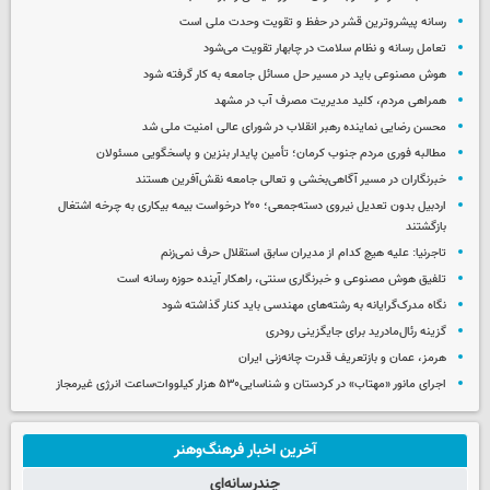
رسانه پیشروترین قشر در حفظ و تقویت وحدت ملی است
تعامل رسانه و نظام سلامت در چابهار تقویت می‌شود
هوش مصنوعی باید در مسیر حل مسائل جامعه به کار گرفته شود
همراهی مردم، کلید مدیریت مصرف آب در مشهد
محسن رضایی نماینده رهبر انقلاب در شورای عالی امنیت ملی شد
مطالبه فوری مردم جنوب کرمان؛ تأمین پایدار بنزین و پاسخگویی مسئولان
خبرنگاران در مسیر آگاهی‌بخشی و تعالی جامعه نقش‌آفرین هستند
اردبیل بدون تعدیل نیروی دسته‌جمعی؛ ۲۰۰ درخواست بیمه بیکاری به چرخه اشتغال
بازگشتند
تاجرنیا: علیه هیچ کدام از مدیران سابق استقلال حرف نمی‌زنم
تلفیق هوش مصنوعی و خبرنگاری سنتی، راهکار آینده حوزه رسانه است
نگاه مدرک‌گرایانه به رشته‌های مهندسی باید کنار گذاشته شود
گزینه رئال‌مادرید برای جایگزینی رودری
هرمز، عمان و بازتعریف قدرت چانه‌زنی ایران
اجرای مانور ‌«مهتاب» در کردستان‌ و شناسایی۵۳۰ هزار کیلووات‌ساعت انرژی غیرمجاز ‌
آخرین اخبار فرهنگ‌وهنر
چندرسانه‌ای