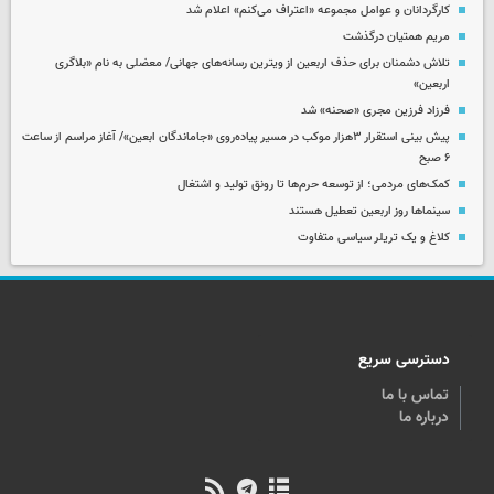
کارگردانان و عوامل مجموعه «اعتراف می‌کنم» اعلام شد
مریم همتیان درگذشت
تلاش دشمنان برای حذف اربعین از ویترین رسانه‌های جهانی/ معضلی به نام «بلاگری
اربعین»
فرزاد فرزین مجری «صحنه» شد
پیش بینی استقرار ۳هزار موکب در مسیر پیاده‌روی «جاماندگان ابعین»/ آغاز مراسم از ساعت
۶ صبح
کمک‌های مردمی؛ از توسعه حرم‌ها تا رونق تولید و اشتغال
سینماها روز اربعین تعطیل هستند
کلاغ و یک تریلر سیاسی متفاوت
دسترسی سریع
تماس با ما
درباره ما