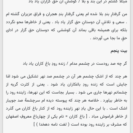
مُبتلا گشتم در این بند و بلا / کوششِ آن حق گزاران یاد باد
من گرفتارِ بندِ بلا شده ام یعنی گرفتارِ بندِ هجران و فراق عزیزان گشته ام
. سعی و تلاشِ آن دوستانِ حق گزار یاد باد . یعنی از خاطرها محو نگردد
بلکه برای همیشه باقی بماند آن کوششی که دوستان حق گزار در ادای
حقِ ما بجا می آوردند .
بیت پنجم
گر چه صد رودست در چشمم مدام / زنده رودِ باغ کاران یاد باد
هر چند که از اشکِ چشمم هر آن در چشمم صد نهر تشکیل می شود امّا
جایش است که زنده رودِ باغکاران یاد شود . یعنی از کثرت گریه از
چشمانم نهرها جاری می شود . بسیار بجاست که این نهرها، زاینده رود را
به خاطر بیاورد . خلاصه هر چند که پیوسته دیده ام سرچشمۀ صد جویبار
اشک است . با این حال یادِ نهرِ زاینده رود که از کنار باغ کاران می گذرد
از خاطر فراموش مباد . [ باغ کاران = نام یکی از چهارباغ معروفِ اصفهان
که مشرف بر زاینده رود بوده است ( لغت نامه دهخدا ) ]