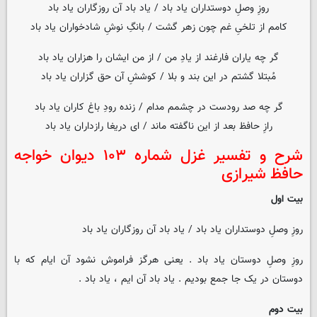
روزِ وصلِ دوستداران یاد باد / یاد باد آن روزگاران یاد باد
کامم از تلخیِ غم چون زهر گشت / بانگِ نوشِ شادخواران یاد باد
گر چه یاران فارغند از یادِ من / از من ایشان را هزاران یاد باد
مُبتلا گشتم در این بند و بلا / کوششِ آن حق گزاران یاد باد
گر چه صد رودست در چشمم مدام / زنده رودِ باغ کاران یاد باد
رازِ حافظ بعد از این ناگفته ماند / ای دریغا رازداران یاد باد
شرح و تفسیر غزل شماره ۱۰۳ دیوان خواجه
حافظ شیرازی
بیت اول
روزِ وصلِ دوستداران یاد باد / یاد باد آن روزگاران یاد باد
روزِ وصلِ دوستان یاد باد . یعنی هرگز فراموش نشود آن ایام که با
دوستان در یک جا جمع بودیم . یاد باد آن ایم ، یاد باد .
بیت دوم