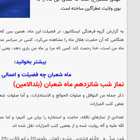
بوی ولایت عطرآگین ساخته است.
به گزارش گروه فرهنگی
ایسکانیوز
، در فضیلت این ماه، همین بس که م
هنگامی که آن حضرت هلال ماه را مشاهده می‌کرد، کسی در سراسر مدینه 
ماه من است، خدا رحمت کند کسی که مرا بر ماه من یاری دهد، یعنی آن 
بیشتر بخوانید:
ماه شعبان چه فضیلت و اعمالی د
نماز شب شانزدهم ماه شعبان (بلدالامین)
ذکر جمله من النوافل و صلوات الحوائج و الاستخارات‏، و أما صلوات ش
بعض کتب المزارات‏
تعدادی از نمازهای نافله، حاجت و استخاره را بیان می کنیم؛ و اما نم
الله علیه و آله روایت شده و از بعضی کتب المزارات نقل شده اند
فَمَنْ صَلَّی فِی اللَّیْلَهِ السَّادِسَ عَشْرَهَ رَکْعَتَیْنِ بِالْحَمْدِ[1] وَ آیَهِ الْکُرْسِیِّ[2] مَرَّهً وَ التَّوْحِیدِ[3] خَمْسَ عَشْرَهَ