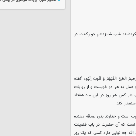
محرم شهر؛ پژواک عزاداری در پهنای 
کرده‌اند؛ شب شانزدهم دو رکعت در
 الْحَیُّ الْقَیّوُمُ وَ اَتُوبُ اِلَیْهِ» گفته
 است و عمل به هر دو خوبست و از روایات
و هر کس هر روز در این ماه هفتاد
ستغفار کند.
خوب است و خداوند بدن صدقه دهنده
ه است که آن حضرت در باب فضیلت
الله چه ثوابی دارد کسی که یک روز