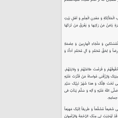
 الْمَلاَّئِکَةِ وَ مَعْدِنِ الْعِلْمِ وَ اَهْلِ بَیْتِ
رَةِ یَامَنُ مَنْ رَکِبَها وَ یَغْرَقُ مَنْ تَرَکَهَا
ْمُسْتَکینِ وَ مَلْجَاءِ الْهارِبینَ وَ عِصْمَةِ
ً وَ لِحَقِّ مُحَمَّدٍ وَ آلِ مُحَمَّدٍ اَداَّءً وَ
 حُقُوقَهُمْ وَ فَرَضْتَ طاعَتَهُمْ وَ وِلایَتَهُمْ.
َتِکَ وَارْزُقْنی مُواساةَ مَنْ قَتَّرْتَ عَلَیْهِ
نی تَحْتَ ظِلِّکَ وَ هذا شَهْرُ نَبِیِّکَ سَیِّدِ
لَّی اللهُ عَلَیْهِ وَ آلِه وَ سَلَّمَ یَدْاَبُ فی
 حِمامِهِ.
لْهُ لی شَفیعاً مُشَفَّعاً وَ طَریقاً اِلَیْکَ مَهیَعاً
َدْ اَوْجَبْتَ لی مِنْکَ الرَّحْمَةَ وَالرِّضْوانَ