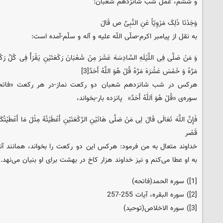
و ششم، عمل شب شانزدهم شعبان:
وَجَدْنَا ذَلِکَ مَرْوِیّاً عَنِ النَّبِیِّ ص قَالَ‏
به نقل از پیامبر اکرم-صلّی اللّه علیه و آله و سلّم-آمده است:
مَرَّهً وَ خَمْسَ عَشْرَهَ مَرَّهً قُلْ هُوَ اللَّهُ أَحَدٌ[3]
هرکس در شب شانزدهم شعبان دو رکعت نماز-در هر رکعت «فاتحه ا
سوره‌ی «قُلْ هُوَ اَللّٰهُ أَحَدٌ» پانزده بار-بخواند،
فَإِنَّ اللَّهَ تَعَالَی قَالَ لِی مَنْ صَلَّی هَاتَیْنِ الرَّکْعَتَیْنِ أَعْطَیْتُهُ مِثْلَ مَا أَعْطَیْتُک
قَصْر
خداوند متعال به من فرمود: هرکس این دو رکعت را بخواند، همانند آنچه
به او عطا می‌کنم و نیز خداوند هزار کاخ در بهشت برای او بنیان می‌نهد.
[1]) سوره الحمد(فاتحه)
[2]) سوره البقره، آیات 255-257
[3]) سوره الاخلاص(توحید)