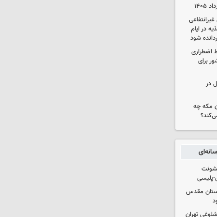
یرانتفاعی
ه در ایام
ردانده شود
ط اضطراری
ور برای
ل در
ن مکه چه
ی‌کند؟
انه‌ای
خشونت
ی-پلیسی
 آستان مقدس
د