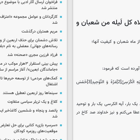
فراخوان ارسال آثار ادبی با موضوع «
منتشر شد
کارگردانان و عوامل مجموعه «اعتراف 
اه کل لَیله من شعبان و
شد
مریم همتیان درگذشت
تلاش دشمنان برای حذف اربعین از وی
 ماه شعبان و کیفیت آنها؛
رسانه‌های جهانی/ معضلی به نام «بلا
فرزاد فرزین مجری «صحنه» شد
پیش بینی استقرار ۳هزار مو
 آورده است که فرمود:
«جاماندگان ابعین»/ آغاز مراسم از ساعت ۶
کمک‌های مردمی؛ از توسعه حرم‌ها تا 
مَنْ صَلَّی فِی اللَّیْلَهِ السَّادِسَهَ عَشْرَهَ مِنْ شَعْبَانَ رَکْعَتَیْنِ بِالْحَمْدِ[1]وَ آیَهِ الْکُرْسِیِّ[2]مَرَّهً وَ التَّوْحِیدِ[3]خَمْسَ
اشتغال
سینماها روز اربعین تعطیل هستند
کلاغ و یک تریلر سیاسی متفاوت
بار، آیه الکرسی یک بار و توحید
پانصد و پنجاه و ششمین کاغذخبر ایس
او عطا می‌کنم و نیز خداوند صد کاخ در
شد
«سرسره بازی» کتابی برای حل تعارض 
موقعیت‌های روزمره کودکان