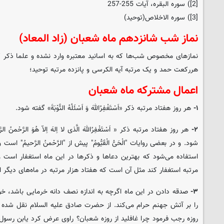
[2]) سوره البقره، آیات 255-257
[3]) سوره الاخلاص(توحید)
نماز شب شانزدهم ماه شعبان (زاد المعاد)
نمازهای مخصوص شب‌ها که به اسانید معتبره وارد نشده و علما ذکر 
هررکعت حمد و یک مرتبه آیه الکرسی و پانزده مرتبه توحید؛
اعمال مشترکه ماه شعبان
۱-
هر روز هفتاد مرتبه ذکر «اَسْتَغْفِرُاللهَ وَ اَسْئَلُهُ التَّوْبَةَ» گفته شود.
۲-
هر روز هفتاد مرتبه ذکر « اَسْتَغْفِرُاللهَ الَّذی لا اِلهَ اِلاّ هُوَ الرَّحْمنُ الرَّحیمُ
شود. و در بعضی روایات "الْحَیُّ الْقَیُّومُ" پیش از "الرَّحْمنُ الرَّحیمُ"
استفاده می‌شود که بهترین دعاها و ذکرها در این ماه استغفار است 
مرتبه استغفار کند مثل آن است که هفتاد هزار مرتبه در ماه‌های دیگر ا
۳-
صدقه دادن در این ماه اگرچه به اندازه نصف دانه خرمایی باشد، 
را بر آتش جهنم حرام می‌کند. از حضرت صادق علیه السلام نقل شد
روزه رجب فرمود چرا غافلید از روزه شعبان؟ راوی عرض کرد یابن رسول 