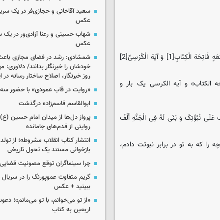
سعید آقاخانی و حجازی‌فر در یک سریا
عکس
شهاب حسینی و رعنا آزادی‌ور در یک 
عکس
وَ مَنْ صَلَّی فِی اللَّیْلَهِ السَّادِسَهَ عَشَرَ مِنْ شَعْبَانَ رَکْعَتَیْنِ یَقْرَأُ فِی کُلِّ رَکْعَهٍ فَاتِحَهَ الْکِتَابِ[1] وَ آیَهَ الْکُرْسِیِّ[2]
شمشادی: رشد در فضای مجازی باعث
خودشان را خبرنگار بدانند/ دلاوری: م
روز خبرنگار، اصلاح ساختار رسانه در 
لکتاب» و آیه الکرسی یک بار و
«روایت در قاب عمودی» با حضور سه 
ابوالقاسم قاسم‌زاده درگذشت
َ عَلَی نُبُوَّتِکَ وَ بَنَی لَهُ فِی الْجَنَّهِ أَلْفَ
پرواز دل‌ها از میدان امام حسین (ع) ت
روایتی از قدم‌های جامانده
انتشار کتاب انقلاب مشروطه؛ از تولد 
 را که به تو در برابر نبوتت دادم،
بازخوانی مستند یک تحول تاریخی
چرا سینماگران توقع مصونیت قضایی 
گریم متفاوت عموپورنگ را در سریال ج
ببینید + عکس
«از تو می‌خوانم، با تو می‌مانم»؛ دعو
اربعین به کتاب