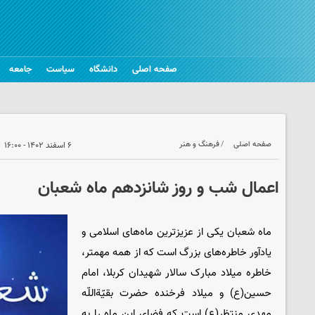
صفحه اصلی
دانشگاه
سیاست
جامعه
صفحه اصلی
فرهنگ و هنر
۶ اسفند ۱۴۰۲ - ۱۶:۰۰
اعمال شب و روز شانزدهم ماه شعبان
ماه شعبان یکی از عزیزترین ماه‌های اسلامی و
یادآور خاطره‌های بزرگ است که از همه مهمتر،
خاطره میلاد مبارک سالار شهیدان کربلا، امام
حسین(ع) و میلاد فرخنده حضرت بقیّة‌اللّه
مهدی منتظر(ع) است که فضای این ماه را به