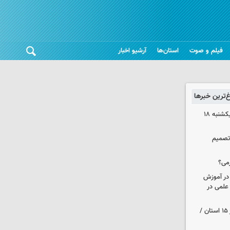
فیلم و صوت
استان‌ها
آرشیو اخبار
غ‌ترین خبرها
قیمت آپارتمان در مناطق ۶ و۷ تهران یکشنبه ۱۸
 تصمیم
می؟
 در آموزش
علمی در
هواشناسی ایران| رگبارو رعد و برق در ۱۵ استان /