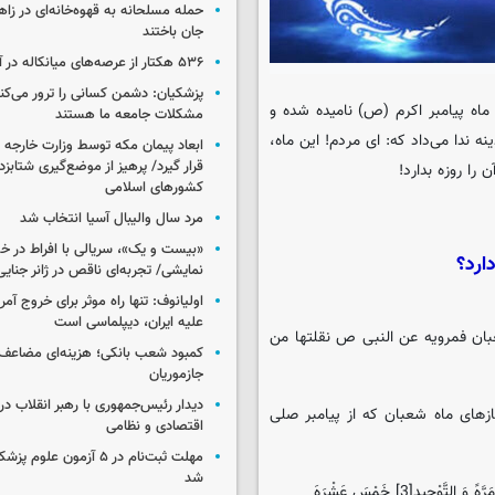
جان باختند
۵۳۶ هکتار از عرصه‌های میانکاله در آتش سوخت
پزشکیان: دشمن کسانی را ترور می‌کن
اه پیامبر اکرم (ص) نامیده شده و
مشکلات جامعه ما هستند
ندا می‌داد که: ای مردم! این ماه،
ابعاد پیمان مکه توسط وزارت خارجه 
قرار گیرد/ پرهیز از موضع‌گیری شتابزده
را روزه بدارد!
کشورهای اسلامی
مرد سال والیبال آسیا انتخاب شد
«بیست و یک»، سریالی با افراط در 
ارد؟
نمایشی/ تجربه‌ای ناقص در ژانر جنای
اولیانوف: تنها راه موثر برای خروج آمر
علیه ایران، دیپلماسی است
عبان فمرویه عن النبی ص نقلتها من
کمبود شعب بانکی؛ هزینه‌ای مضاعف
جازموریان
دیدار رئیس‌جمهوری با رهبر انقلاب در
ازهای ماه شعبان که از پیامبر صلی
اقتصادی و نظامی
مهلت ثبت‌نام در ۵ آزمون عل
شد