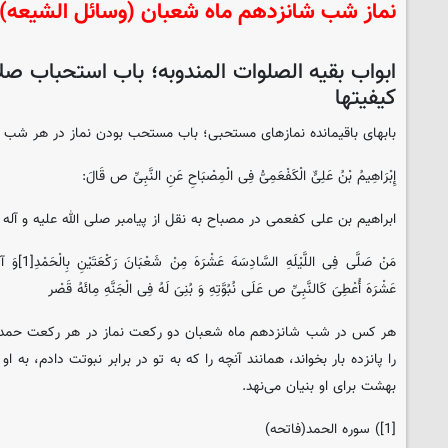
نماز شب شانزدهم ماه شعبان (وسائل الشیعه)
ابواب بقیه الصلوات المندوبه؛ باب استحباب صل
کیفیتها
بابهای باقیمانده نمازهای مستحبی؛ باب مستحب بودن نماز در هر شب از
إِبْرَاهِیمُ بْنُ عَلِیٍّ الْکَفْعَمِیُّ فِی الْمِصْبَاحِ عَنِ النَّبِیِّ ص قَالَ:
ابراهیم بن علی کفعمی در مصباح به نقل از پیامبر صلی الله علیه و آله
عَشْرَهَ أُعْطِیَ کَالنَّبِیِّ ص عَلَی نُبُوَّتِهِ وَ بُنِیَ لَهُ فِی الْجَنَّهِ مِائَهُ قَصْر
هر کس در شب شانزدهم ماه شعبان دو رکعت نماز در هر رکعت حمد یک 
را پانزده بار بخواند، همانند آنچه را که به تو در برابر نبوتت دادم، به 
بهشت برای او بنیان می‌نهد.
[1]) سوره الحمد(فاتحه)