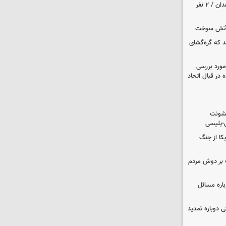
حمله مسلحانه به قهوه‌خانه‌ای در زاهدان / ۲ نفر
د که گره‌گشای
مورد بررسی
 در قبال اتحاد
خشونت
ی-پلیسی
یکا از جنگ
 بر دوش مردم
باره مسائل
وم پزشکی دوباره تمدید