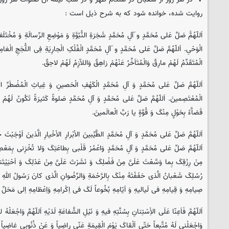
روایت شده، خوانده شود که به شرح ذیل است :
اَللّهُمََّ صَلِّ عَلی مُحَمَّدٍ و َآلِ مُحَمَّدٍ شَجَرَةِ النُّبُوَّةِ وَ مَوْضِعِ الرِّسالَةِ وَ مُخْتَلَفِ
الْوَحْیِ. اَللّهُمَّ صَلِّ عَلی مُحَمَّدٍ و َآلِ مُحَمَّدٍ الْفُلْکِ الْجارِیَةِ فِی اللُّجَجِ الْغامِ
الْمُتَقَدِّمُ لَهُمْ مارِقٌ وَالْمُتَاَخِّرُ عَنْهُمْ زاهِقٌ وَاللاّزِمُ لَهُمْ لاحِقٌ.
اَللّهُمَّ صَلِّ عَلی مُحَمَّدٍ وَ آلِ مُحَمَّدٍ الْکَهْفِ الْحَصینِ وَ غِیاثِ الْمُضْطَرِّ ال
الْمُعْتَصِمینَ. اَللّهُمَّ صَلِّ عَلی مُحَمَّدٍ وَ آلِ مُحَمَّدٍ صَلوةً کَثیرَةً تَکُونُ لَهُمْ رِضا
قَضاَّءً بِحَوْلٍ مِنْکَ وَ قُوَّةٍ یا رَبَّ الْعالَمینَ.
اَللّهُمَّ صَلِّ عَلی مُحَمَّدٍ وَ آلِ مُحَمَّدٍ الطَّیِّبینَ الاْبْرارِ الاْخْیارِ الَّذینَ اَوْجَبْتَ
اَللّهُمَّ صَلِّ عَلی مُحَمَّدٍ وَ آلِ مُحَمَّدٍ وَاعْمُرْ قَلْبی بِطاعَتِکَ وَلا تُخْزِنی بِمَعْصِی
مِنْ رِزْقِکَ بِما وَسَّعْتَ عَلَیَّ مِنْ فَضْلِکَ وَ نَشَرْتَ عَلَیَّ مِنْ عَدْلِکَ وَ اَحْیَیْتَ
رُسُلِکَ شَعْبانُ الَّذی حَفَفْتَهُ مِنْکَ بِالرَّحْمَةِ وَالرِّضْوانِ الَّذی کانَ رَسُولُ اللهِ صَ
صِیامِهِ وَ قِیامِهِ فی لَیالیهِ وَ اَیّامِهِ بُخُوعاً لَکَ فی اِکْرامِهِ وَاِعْظامِهِ اِلی مَحَلِّ
اَللّهُمَّ فَاَعِنّا عَلَی الاِْسْتِنانِ بِسُنَّتِهِ فیهِ وَ نَیْلِ الشَّفاعَةِ لَدَیْهِ اَللّهُمَّ وَاجْعَ
وَاجْعَلْنی لَهُ مُتَّبِعاً حَتّی اَلْقاکَ یَوْمَ الْقِیمَةِ عَنّی راضِیاً وَ عَنْ ذُنُوبی غاضِیاً ق