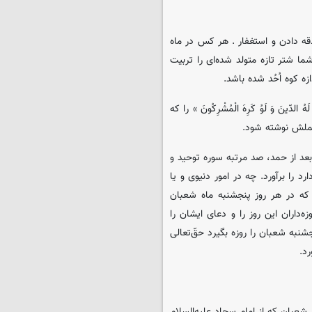
ه دادن و استغفار . هر کس در ماه
 شتر تازه متولد شده‌ای را تربیت
ه کوه اُحُد شده باشد.
لَهُ الدّینَ وَ لَوُ کَرِهَ الْمُشْرِکُونَ » را که
 عملش نوشته شود.
عد از حمد، صد مرتبه سوره توحید و
 را برآورد. چه در امور دنیوی و یا
 که در هر روز پنجشنبه ماه شعبان
‌داران این روز را و دعای ایشان را
به شعبان را روزه بگیرد حقّ‌تعالی
د.
عبان که از امام سجاد علیه‌السلام