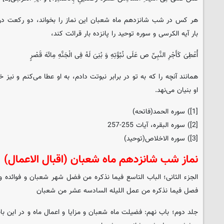
هر کس در شب شانزدهم ماه شعبان این نماز را بخواند، دو رکعت د
بار آیه الکرسی و سوره توحید را پانزده بار قرائت کند،
أُعْطِیَ کَأَجْرِ النَّبِیِّ ص عَلَی نُبُوَّتِهِ وَ بُنِیَ لَهُ فِی الْجَنَّهِ مِائَهَ قَصْرٍ
همانند آنچه را که به تو در برابر نبوتت دادم، به او عطا می‌کنم و نیز
او بنیان می‌نهد.
[1]) سوره الحمد(فاتحه)
[2]) سوره البقره، آیات 255-257
[3]) سوره الاخلاص(توحید)
نماز شب شانزدهم ماه شعبان (اقبال الاعمال)
الجزء الثانی؛ الباب التاسع فیما نذکره من فضل شهر شعبان و فوائده و ک
فصل فیما نذکره من عمل اللیله السادسه عشر من شعبان‏
جلد دوم؛ باب نهم: فضیلت ماه شعبان و مزایا و اعمال ماه و در این ب