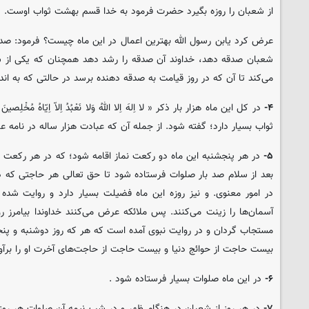
از شعبان را روزه بگیرد حضرت فرمود به خدا قسم بهشت ثواب اوست.
عرض کرد یابن رسول الله بهترین اعمال در این ماه چیست؟ فرمود: صدق
شعبان صدقه دهد، خداوند آن صدقه را رشد دهد همچنان که یکی از شما
می‌کند تا آن که در روز قیامت به صدقه دهنده برسد در حالتی که به انداز
۴-
در کل این ماه
هزار بار ذکر « لا اِلهَ اِلا اللهُ وَلا نَعْبُدُ اِلاّ اِیّاهُ مُخْلِصینَ 
ثواب بسیار دارد؛ گفته شود. از جمله آن که عبادت هزار ساله در نامه
۵-
در هر پنجشنبه این ماه دو رکعت نماز اقامه شود؛ که در هر رکعت ب
بعد از سلام صد بار صلوات فرستاده شود تا حق تعالی هر حاجتی که دارد
در امور معنوی. و نیز روزه این ماه فضیلت بسیار دارد و روایت شده
آسمان‌ها را زینت می‌کنند. پس ملائکه عرض می‌کنند خداوندا بیامرز روزه
مستجاب گردان و در روایت نبوی آمده است که هر که روز دوشنبه و پنجشن
بیست حاجت از حوائج دنیا و بیست حاجت از حاجت‌های آخرت او را برآور
۶-
در این ماه صلوات بسیار فرستاده شود .
۷-
در هر روز از شعبان در هنگام ظهر و در شب نیمه آن صلوات هر روز ش