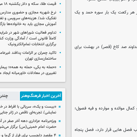
قیمت طلا، سکه و دلار یکشنبه ۱۸ مرداد ۱۴۰۵
ر هر رکعت یک بار سوره حمد و یک
نرخ شهریه مجازی و حضوری مدارس غ
تفکیک شد/ هزینه‌های سرویس و تغذی
آموزش مجازی باید به خانواده‌ها بازگ
تداوم فعالیت شوراهای شهر در شرای
کاملاً قانونی است / آمادگی وزارت کش
برگزاری انتخابات تمام‌الکترونیک
 خداوند صد کاخ (قصر) در بهشت برای
تاکید چمران بر الزامات پدافند غیرعام
ساختمان‌سازی تهران
«حمله به یکی، حمله به همه»؛ پیما
تغییری در معادلات خاورمیانه ایجاد م
آخرین اخبار فرهنگ‌وهنر
چندرس
«بیست و یک»، سریالی با افراط در 
مال موائده و موارده‏ و فیه فصول؛‏
نمایشی/ تجربه‌ای ناقص در ژانر جنای
ویژه‌برنامه عزاداری دهه آخر صفر در
حضرت امام خمینی(س) برگزار می‌شو
اب فصل هایی قرار دارد، فصل پنجاه
۴ مقصد دلچسب برای فرار از گرما و شلوغی تهران