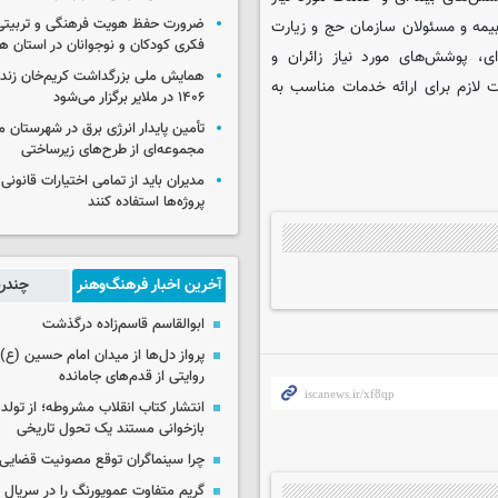
ضرورت حفظ هویت فرهنگی و تربیتی
یمه و مسئولان سازمان حج و زیارت
فکری کودکان و نوجوانان در استان ه
ای، پوشش‌های مورد نیاز زائران و
همایش ملی بزرگداشت کریم‌خان زند
ت لازم برای ارائه خدمات مناسب به
۱۴۰۶ در ملایر برگزار می‌شود
تأمین پایدار انرژی برق در شهرستان ملا
مجموعه‌ای از طرح‌های زیرساختی
مدیران باید از تمامی اختیارات قانونی
پروژه‌ها استفاده کنند
آخرین اخبار فرهنگ‌وهنر
چندرس
ابوالقاسم قاسم‌زاده درگذشت
پرواز دل‌ها از میدان امام حسین (ع) ت
روایتی از قدم‌های جامانده
انتشار کتاب انقلاب مشروطه؛ از تولد 
بازخوانی مستند یک تحول تاریخی
چرا سینماگران توقع مصونیت قضایی 
گریم متفاوت عموپورنگ را در سریال ج