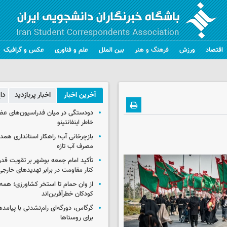
اقتصاد
ورزش
فرهنگ و هنر
بین الملل
علم و فناوری
عکس و گرافیک
آخرین اخبار
اخبار پربازدید
دا
دودستگی در میان فدراسیون‌های عضو
خاطر اینفانتینو
بازچرخانی آب؛ راهکار استانداری هم
مصرف آب تازه
تأکید امام جمعه بوشهر بر تقویت قد
کنار مقاومت در برابر تهدیدهای خارجی
از وان حمام تا استخر کشاورزی؛ همه 
کودکان خطرآفرین‌اند
گرگاس، دورگه‌ای رام‌نشدنی با پیامد
برای روستاها