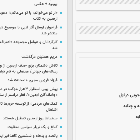
ببینید + عکس
«از تو می‌خوانم، با تو می‌مانم»؛ دعو
اربعین به کتاب
فراخوان ارسال آثار ادبی با موضوع «
منتشر شد
کارگردانان و عوامل مجموعه «اعتراف 
شد
مریم همتیان درگذشت
تلاش دشمنان برای حذف اربعین از وی
رسانه‌های جهانی/ معضلی به نام «بلا
فرزاد فرزین مجری «صحنه» شد
پیش بینی استقرار ۳هزار مو
«جاماندگان ابعین»/ آغاز مراسم از ساعت ۶
کمک‌های مردمی؛ از توسعه حرم‌ها تا 
اشتغال
سینماها روز اربعین تعطیل هستند
کلاغ و یک تریلر سیاسی متفاوت
پانصد و پنجاه و ششمین کاغذخبر ایس