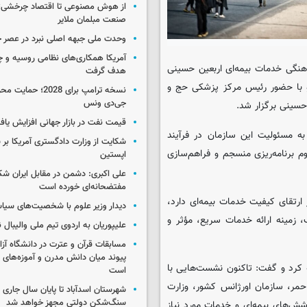
از هوش مصنوعی تا اقتصاد چرخشی؛ 
صنعت مبلمان ملایر
وحدت ملی جبهه اصلی نبرد در عصر 
آمریکا همکاری‌های نظامی روسیه و چین
نگی خدمات بیمه‌ای اربعین حسینی
هدف گرفت
و با حضور رئیس مرکز پزشکی حج و
نسخه ترامپ برای 2028؛ 
جی‌دی ونس
حسینی برگزار شد.
قیمت نفت در بازار جهانی افزایش یاف
ه مسئولیت این سازمان در فرآیند
شکایت از وزارت دادگستری آمریکا بر 
لزوم برنامه‌ریزی منسجم و فراهم‌سازی
اپستین
علی اکبری: دشمن در مقابل ایران 
مفتضحانه‌ای خورده است
رتقای کیفیت خدمات بیمه‌ای دارد،
دیدار وزیر علوم با شخصیت‌های سیاس
، زمینه ارائه خدمات سریع، مؤثر و
علیپوریان به اردوی تیم ملی والیبال
مسابقات قرآن و عترت در دانشگاه آزا
پیوند میان دانش مدرن و آموزه‌های 
ه کرد و گفت: تاکنون نشست‌هایی با
است
مر، سازمان اورژانس کشور، وزارت
شهرستان اسدآباد تا پایان سال جاری 
سنگ‌شکن دولتی مجهز خواهد شد
ش‌های بیمه‌ای و خدمات مورد نیاز