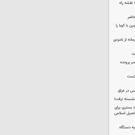
نقشه راه
حاضر
 با کوبا را
حمایت محرمانه از نامزدی
ت
سر پرونده
شکست
ی در عراق
 نشسته نرفت!
د بستری برای
اصیل اسلامی
به دستگاه