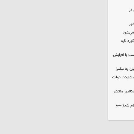
در
شهر
 می‌شود
ورد تازه
ب با افزایش
ون به سامرا
 با مشارکت دولت
کانیوز منتشر
جوایز نخستین جشنواره «ریلیمو» اعلام شد؛ ۸۰۰