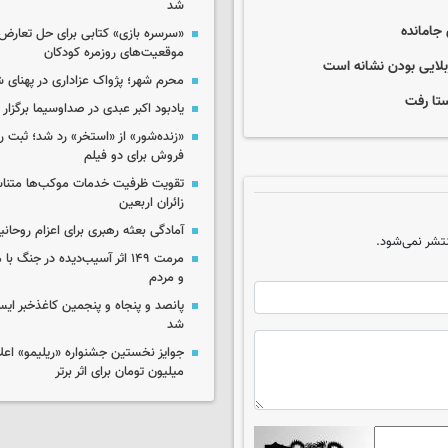
شد
 جامانده
«سرسره بازی» کتابی برای حل تعارض 
موقعیت‌های روزمره کودکان
ربلایی بودن نشانه است
محرم شهر؛ پژواک عزاداری در پهنای 
ستا رفت
یادبود اکبر عبدی در صداوسیما برگزار
«زنده‌شور» از «استخر» رد شد؛ ثبت رک
فروش برای دو فیلم
تقویت ظرفیت خدمات موکب‌ها متناس
زائران اربعین
آمادگی بعثه رهبری برای اعزام روحانی
تشر نمی‌شود.
مرمت ۱۴۹ اثر آسیب‌دیده در جنگ
و مردم
پانصد و پنجاه و پنجمین کاغذخبر ایس
شد
میلیون تومان برای اثر برتر