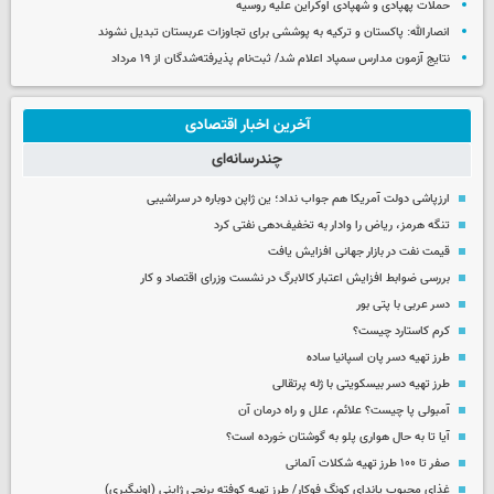
حملات پهپادی و شهپادی اوکراین علیه روسیه
انصارالله: پاکستان و ترکیه به پوششی برای تجاوزات عربستان تبدیل نشوند
نتایج آزمون مدارس سمپاد اعلام شد/ ثبت‌نام پذیرفته‌شدگان از ۱۹ مرداد
آخرین اخبار اقتصادی
چندرسانه‌ای
ارزپاشی دولت آمریکا هم جواب نداد؛ ین ژاپن دوباره در سراشیبی
تنگه هرمز، ریاض را وادار به تخفیف‌دهی نفتی کرد
قیمت نفت در بازار جهانی افزایش یافت
بررسی ضوابط افزایش اعتبار کالابرگ در نشست وزرای اقتصاد و کار
دسر عربی با پتی بور
کرم کاستارد چیست؟
طرز تهیه دسر پان اسپانیا ساده
طرز تهیه دسر بیسکویتی با ژله پرتقالی
آمبولی پا چیست؟ علائم، علل و راه درمان آن
آیا تا به حال هواری پلو به گوشتان خورده است؟
صفر تا ۱۰۰ طرز تهیه شکلات آلمانی
غذای محبوب پاندای کونگ فوکار/ طرز تهیه کوفته برنجی ژاپنی (اونیگیری)