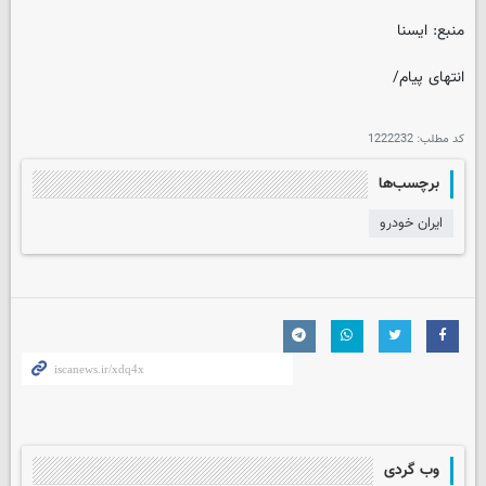
منبع: ایسنا
انتهای پیام/
کد مطلب:
1222232
برچسب‌ها
ایران خودرو
وب گردی