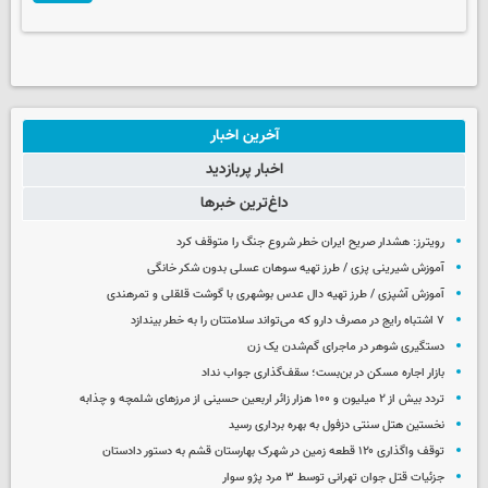
آخرین اخبار
اخبار پربازدید
داغ‌ترین خبرها
رویترز: هشدار صریح ایران خطر شروع جنگ را متوقف کرد
آموزش شیرینی پزی / طرز تهیه سوهان عسلی بدون شکر خانگی
آموزش آشپزی / طرز تهیه دال عدس بوشهری با گوشت قلقلی و تمرهندی
۷ اشتباه رایج در مصرف دارو که می‌تواند سلامتتان را به خطر بیندازد
دستگیری شوهر در ماجرای گم‌شدن یک زن
بازار اجاره مسکن در بن‌بست؛ سقف‌گذاری جواب نداد
تردد بیش از ۲ میلیون و ۱۰۰ هزار زائر اربعین حسینی از مرزهای شلمچه و چذابه
نخستین هتل سنتی دزفول به بهره برداری رسید
توقف واگذاری ۱۲۰ قطعه زمین در شهرک بهارستان قشم به دستور دادستان
جزئیات قتل جوان تهرانی توسط ۳ مرد پژو سوار