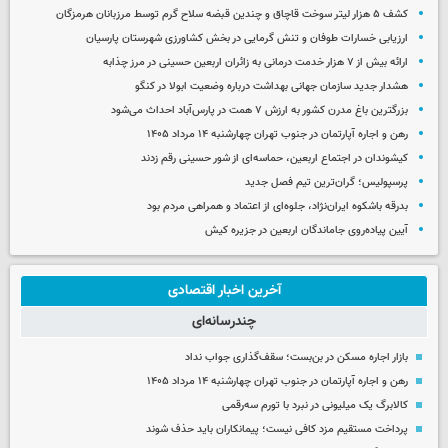
کشف ۵ هزار لیتر سوخت قاچاق و چندین قبضه سلاح گرم توسط مرزبانان هرمزگان
ارزیابی خسارات طوفان و تنش گرمایی در بخش کشاورزی شهرستان پارسیان
ارائه بیش از ۷ هزار خدمت درمانی به زائران اربعین حسینی در مرز چذابه
هشدار جدید سازمان جهانی بهداشت درباره وضعیت ابولا در کنگو
بزرگترین باغ مدرن کشور به ارزش ۷ همت در پارس‌آباد احداث می‌شود
رهن و اجاره آپارتمان در جنوب تهران چهارشنبه ۱۴ مرداد ۱۴۰۵
کیشوندان در اجتماع اربعین، حماسه‌ای از شور حسینی رقم زدند
پرسپولیس؛ گران‌ترین تیم فصل جدید
بدرقه باشکوه ایران‌نژاد، جلوه‌ای از اعتماد و همراهی مردم بود
آیین پیاده‌روی جاماندگان اربعین در جزیره کیش
آخرین اخبار اقتصادی
چندرسانه‌ای
بازار اجاره مسکن در بن‌بست؛ سقف‌گذاری جواب نداد
رهن و اجاره آپارتمان در جنوب تهران چهارشنبه ۱۴ مرداد ۱۴۰۵
کالابرگ یک میلیونی در نبرد با تورم سه‌رقمی
پرداخت مستقیم مزد کافی نیست؛ پیمانکاران باید حذف شوند