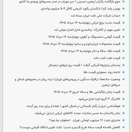
موج بازگشت زائران اربعین حسینی / مرز مهران در صدر مسیرهای ورودی به کشور
بورس رشد کرد/ شکستن رکورد تاریخی کانال ۵.۴ میلیون واحدی
حساب‌ شرکت ملی نفت ایران بسته شد
قیمت جدید برنج ایرانی چهارشنبه ۱۴ مرداد ۱۴۰۵
تغییر مهم در کالابرگ؛ زمانبندی‌ شارژ اعتبار عوض شد
قیمت گوشی سامسونگ و آیفون چهارشنبه ۱۴ مرداد ۱۴۰۵
قیمت محصولات ایران‌خودرو و سایپا چهارشنبه ۱۴ مرداد ۱۴۰۵
قیمت طلا، سکه و دلار چهارشنبه ۱۴ مرداد ۱۴۰۵
قیمت نفت ثابت ماند
زمستان رمزارزها قربانی گرفت / قیمت روز ارزهای دیجیتال
ادامه روند صعودی قیمت طلا
وضعیت جاده‌ها| ترافیک سنگین در ورودی‌های تهران/ تردد روان در محورهای شمال و
مرزهای اربعین
قیمت زمان بازگشایی طلا و سکه امروز ۱۴ مرداد ۱۴۰۵
کالابرگ ۳ گروه فردا شارژ می‌شود
هواشناسی ایران| رگبار تابستانی در شمال کشور / هشدار برای چند روز آینده
بنادر پاکستان به مسیر صادرات مجدد کالاهای ایرانی تبدیل می‌شوند
ماجرای بلیت ۲۱ میلیون تومانی تهران - اصفهان چه بود؟
کاهش فاصله قیمت سکه طرح قدیم و جدید؛ علت تغییر شکاف قیمتی چیست؟