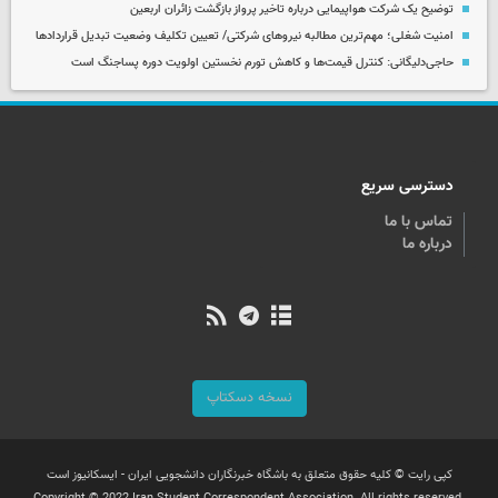
توضیح یک شرکت هواپیمایی درباره تاخیر پرواز بازگشت زائران اربعین
امنیت شغلی؛ مهم‌ترین مطالبه نیروهای شرکتی/ تعیین تکلیف وضعیت تبدیل قراردادها
حاجی‌دلیگانی: کنترل قیمت‌ها و کاهش تورم نخستین اولویت دوره پساجنگ است
دسترسی سریع
تماس با ما
درباره ما
نسخه دسکتاپ
کپی رایت © کلیه حقوق متعلق به باشگاه خبرنگاران دانشجویی ایران - ایسکانیوز است