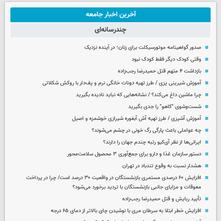
آخرین اخبار جامعه
چندرسانه‌ای
صدور گواهینامه موتورسیکلت برای زنان؛ در آینده نزدیک
وقتی کودک دیگر فقط کودک نبود
بازداشت ۴ متهم قتل حمیدرضا رجب‌زاده
آموزش شیرینی پزی / طرز تهیه دونات خانگی نرم و پف‌دار با روکش شکلاتی
چرا ماشین داغ می‌کند؟ / نشانه‌هایی که نباید نادیده بگیرید
شست‌وشوی "کاهو" را جدی بگیرید
آموزش آشپزی / طرز تهیه آش آبغوره شیرازی خوشمزه و اصیل
چه عواملی باعث پارگی رگ خونی در چشم می‌شوند؟
ایرانی‌ها از نظر آی‌کیو رتبه چندم جهان را دارند؟
دستور سازمان غذا و دارو برای جمع‌آوری ۳ محصول سلامت‌محور
هشدار نسبت به وقوع تندباد در تهران
افزایش ۶۰ درصدی مستمری‌ بازنشستگان در واقعیت ۳۰ درصد است/ چرا در پرداخت
معوقات و مزایای جانبی بازنشستگان با تردید برخورد می‌شود؟
تأیید ربایش و قتل حمیدرضا رجب‌زاده
افزایش خطر ابتلا به سرطان مری با نوشیدن چای بالاتر از دمای ۶۵ درجه