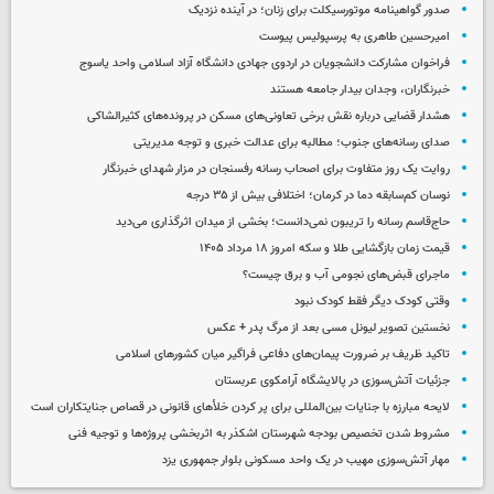
صدور گواهینامه موتورسیکلت برای زنان؛ در آینده نزدیک
امیرحسین طاهری به پرسپولیس پیوست
فراخوان مشارکت دانشجویان در اردوی جهادی دانشگاه آزاد اسلامی واحد یاسوج
خبرنگاران، وجدان بیدار جامعه هستند
هشدار قضایی درباره نقش برخی تعاونی‌های مسکن در پرونده‌های کثیرالشاکی
صدای رسانه‌های جنوب؛ مطالبه برای عدالت خبری و توجه مدیریتی
روایت یک روز متفاوت برای اصحاب رسانه رفسنجان در مزار شهدای خبرنگار
نوسان کم‌سابقه دما در کرمان؛ اختلافی بیش از ۳۵ درجه
حاج‌قاسم رسانه را تریبون نمی‌دانست؛ بخشی از میدان اثرگذاری می‌دید
قیمت زمان بازگشایی طلا و سکه امروز ۱۸ مرداد ۱۴۰۵
ماجرای قبض‌های نجومی آب و برق چیست؟
وقتی کودک دیگر فقط کودک نبود
نخستین تصویر لیونل مسی بعد از مرگ پدر + عکس
تاکید ظریف بر ضرورت پیمان‌های دفاعی فراگیر میان کشورهای اسلامی
جزئیات آتش‌سوزی در پالایشگاه آرامکوی عربستان
لایحه مبارزه با جنایات بین‌المللی برای پر کردن خلأهای قانونی در قصاص جنایتکاران است
مشروط شدن تخصیص بودجه شهرستان اشکذر به اثربخشی پروژه‌ها و توجیه فنی
مهار آتش‌سوزی مهیب در یک واحد مسکونی بلوار جمهوری یزد