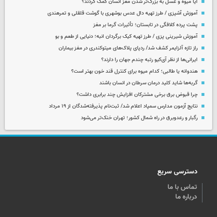
آیا میوه و عسل به بزرگ‌تر شدن مغز انسان کمک کردند؟
آموزش آشپزی / طرز تهیه دال عدس بوشهری با گوشت قلقلی و تمرهندی
پشت پرده کلافگی در تابستان؛ تأثیرات گرما بر مغز
آموزش شیرینی پزی / طرز تهیه کیک برگردان انبه؛ دنیایی از طعم و بو
راز تازه آلزایمر کشف شد/ ردپای پلاک‌های میتوکندری در مغز بیماران
ایرانی‌ها از نظر آی‌کیو رتبه چندم جهان را دارند؟
هندوانه یا طالبی؛ کدام‌ میوه برای کنترل قند خون بهتر است؟
گربه‌ها شاید کلید درمان سرطان در انسان باشند
چرا قبوض برق برخی مشترکان افزایش چند برابری داشت؟
نتایج آزمون مدارس سمپاد اعلام شد/ ثبت‌نام پذیرفته‌شدگان از ۱۹ مرداد
رگبار و رعدوبرق در راه شمال کشور؛ تهران خنک‌تر می‌شود
دسترسی سریع
تماس با ما
درباره ما