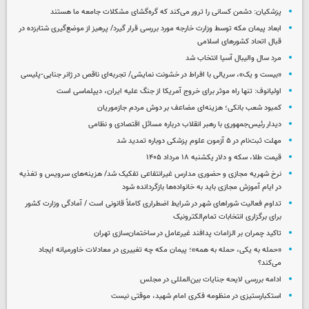
پزشکیان: دشمن کسانی را ترور می‌کند که گره‌گشای مشکلات جامعه ما هستند
ابعاد پیمان مکه توسط وزارت خارجه مورد بررسی قرار گیرد/ پرهیز از موضع‌گیری شتابزده در
قبال اتحاد کشورهای اسلامی
مرد سال والیبال آسیا انتخاب شد
«بیست و یک»، سریالی با افراط در خشونت نمایشی/ تجربه‌ای ناقص در ژانر جنایی-پلیسی
اولیانوف: تنها راه موثر برای خروج آمریکا از جنگ علیه ایران، دیپلماسی است
کمبود شعب بانکی؛ هزینه‌ای مضاعف بر دوش مردم جازموریان
دیدار رئیس‌جمهوری با رهبر انقلاب درباره مسائل اقتصادی و نظامی
مهلت ثبت‌نام در ۵ آزمون علوم پزشکی دوباره تمدید شد
قیمت طلا، سکه و دلار یکشنبه ۱۸ مرداد ۱۴۰۵
نرخ شهریه مجازی و حضوری مدارس غیرانتفاعی تفکیک شد/ هزینه‌های سرویس و تغذیه
در ایام آموزش مجازی باید به خانواده‌ها بازگردانده شود
تداوم فعالیت شوراهای شهر در شرایط اضطراری کاملاً قانونی است / آمادگی وزارت کشور
برای برگزاری انتخابات تمام‌الکترونیک
تاکید چمران بر الزامات پدافند غیرعامل در ساختمان‌سازی تهران
«حمله به یکی، حمله به همه»؛ پیمان مکه چه تغییری در معادلات خاورمیانه ایجاد
می‌کند؟
ادامه بررسی لایحه جنایات بین‌المللی در مجلس
استکبارستیزی در منظومه فکری امام شهید، موقتی نیست