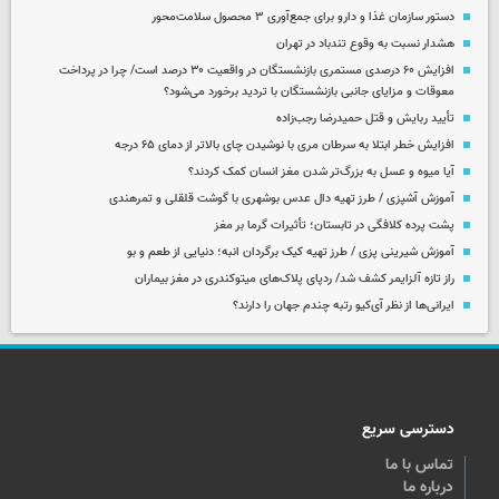
دستور سازمان غذا و دارو برای جمع‌آوری ۳ محصول سلامت‌محور
هشدار نسبت به وقوع تندباد در تهران
افزایش ۶۰ درصدی مستمری‌ بازنشستگان در واقعیت ۳۰ درصد است/ چرا در پرداخت
معوقات و مزایای جانبی بازنشستگان با تردید برخورد می‌شود؟
تأیید ربایش و قتل حمیدرضا رجب‌زاده
افزایش خطر ابتلا به سرطان مری با نوشیدن چای بالاتر از دمای ۶۵ درجه
آیا میوه و عسل به بزرگ‌تر شدن مغز انسان کمک کردند؟
آموزش آشپزی / طرز تهیه دال عدس بوشهری با گوشت قلقلی و تمرهندی
پشت پرده کلافگی در تابستان؛ تأثیرات گرما بر مغز
آموزش شیرینی پزی / طرز تهیه کیک برگردان انبه؛ دنیایی از طعم و بو
راز تازه آلزایمر کشف شد/ ردپای پلاک‌های میتوکندری در مغز بیماران
ایرانی‌ها از نظر آی‌کیو رتبه چندم جهان را دارند؟
دسترسی سریع
تماس با ما
درباره ما