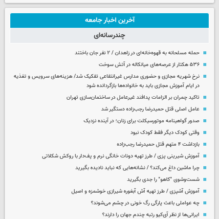
آخرین اخبار جامعه
چندرسانه‌ای
حمله مسلحانه به قهوه‌خانه‌ای در زاهدان / ۲ نفر جان باختند
۵۳۶ هکتار از عرصه‌های میانکاله در آتش سوخت
نرخ شهریه مجازی و حضوری مدارس غیرانتفاعی تفکیک شد/ هزینه‌های سرویس و تغذیه
در ایام آموزش مجازی باید به خانواده‌ها بازگردانده شود
تاکید چمران بر الزامات پدافند غیرعامل در ساختمان‌سازی تهران
عامل اصلی قتل حمیدرضا رجب‌زاده دستگیر شد
صدور گواهینامه موتورسیکلت برای زنان؛ در آینده نزدیک
وقتی کودک دیگر فقط کودک نبود
بازداشت ۴ متهم قتل حمیدرضا رجب‌زاده
آموزش شیرینی پزی / طرز تهیه دونات خانگی نرم و پف‌دار با روکش شکلاتی
چرا ماشین داغ می‌کند؟ / نشانه‌هایی که نباید نادیده بگیرید
شست‌وشوی "کاهو" را جدی بگیرید
آموزش آشپزی / طرز تهیه آش آبغوره شیرازی خوشمزه و اصیل
چه عواملی باعث پارگی رگ خونی در چشم می‌شوند؟
ایرانی‌ها از نظر آی‌کیو رتبه چندم جهان را دارند؟