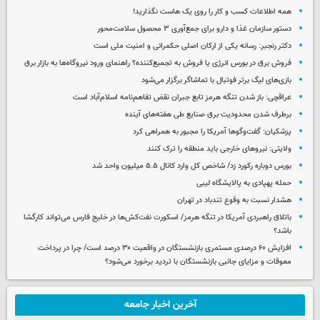
همه اطلاعات کسب‌ و کار را روی یک هاست نگذارید!
دستور سازمان غذا و دارو برای جمع‌آوری ۳ محصول سلامت‌محور
دکتر رنجبر: رسانه یکی از ارکان اصلی حکمرانی و امنیت ملی است
فروش برق در بورس انرژی یا فروش به تجمیع‌کننده؟ راهنمای ورود نیروگاه‌ها به بازار برق
بازی‌های لیگ برتر فوتبال با تماشاگر برگزار می‌شود
عراقچی: باز شدن تنگه هرمز تابع جبران نقض تفاهم‌نامه اسلام‌آباد است
برطرف شدن محدودیت‌ برق صنایع طی هفته‌های آینده
پزشکیان: گفت‌وگوها آمریکا را مجبور به همراهی کرد
ولایتی: نیروهای خارجی باید منطقه را ترک کنند
بورس دوباره رکورد زد/ شاخص کل وارد کانال ۵.۵ میلیون واحد شد
حمله پهپادی به پالایشگاه لیبی
هشدار نسبت به وقوع تندباد در تهران
باتلاق راهبردی آمریکا در تنگه هرمز/ اسکورت نفت‌کش‌ها در خلیج فارس می‌تواند کارگشا
باشد؟
افزایش ۶۰ درصدی مستمری‌ بازنشستگان در واقعیت ۳۰ درصد است/ چرا در پرداخت
معوقات و مزایای جانبی بازنشستگان با تردید برخورد می‌شود؟
آخرین اخبار جامعه