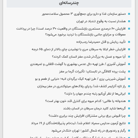
چندرسانه‌ای
دستور سازمان غذا و دارو برای جمع‌آوری ۳ محصول سلامت‌محور
هشدار نسبت به وقوع تندباد در تهران
افزایش ۶۰ درصدی مستمری‌ بازنشستگان در واقعیت ۳۰ درصد است/ چرا در پرداخت
معوقات و مزایای جانبی بازنشستگان با تردید برخورد می‌شود؟
تأیید ربایش و قتل حمیدرضا رجب‌زاده
افزایش خطر ابتلا به سرطان مری با نوشیدن چای بالاتر از دمای ۶۵ درجه
آیا میوه و عسل به بزرگ‌تر شدن مغز انسان کمک کردند؟
آموزش آشپزی / طرز تهیه دال عدس بوشهری با گوشت قلقلی و تمرهندی
پشت پرده کلافگی در تابستان؛ تأثیرات گرما بر مغز
آموزش شیرینی پزی / طرز تهیه کیک برگردان انبه؛ دنیایی از طعم و بو
راز تازه آلزایمر کشف شد/ ردپای پلاک‌های میتوکندری در مغز بیماران
ایرانی‌ها از نظر آی‌کیو رتبه چندم جهان را دارند؟
هندوانه یا طالبی؛ کدام‌ میوه برای کنترل قند خون بهتر است؟
گربه‌ها شاید کلید درمان سرطان در انسان باشند
چرا قبوض برق برخی مشترکان افزایش چند برابری داشت؟
نتایج آزمون مدارس سمپاد اعلام شد/ ثبت‌نام پذیرفته‌شدگان از ۱۹ مرداد
رگبار و رعدوبرق در راه شمال کشور؛ تهران خنک‌تر می‌شود