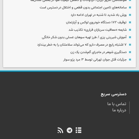
هواشناسی امروز ایران/ گردوخاک و کاهش کیفیت هوا در بعضی استان‌ها
سامانه‌های تامین اجتماعی بدون قطعی و اختلال در دسترس است
وزش باد شدید تا شنبه در تهران ادامه دارد
توقیف ۱۷۲ دستگاه خودروی لوکس و آپارتمان
شایعه «معافیت سربازان فراری» تکذیب شد
آموزش شیرینی پزی / طرز تهیه سوهان عسلی بدون شکر خانگی
۷ اشتباه رایج در مصرف دارو که می‌تواند سلامتتان را به خطر بیندازد
دستگیری شوهر در ماجرای گم‌شدن یک زن
جزئیات قتل جوان تهرانی توسط ۳ مرد پژو سوار
دسترسی سریع
تماس با ما
درباره ما