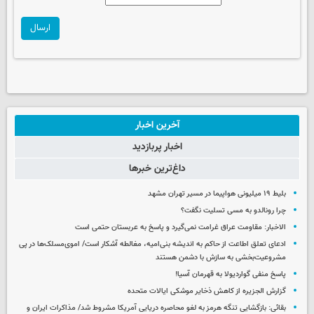
ارسال
آخرین اخبار
اخبار پربازدید
داغ‌ترین خبرها
بلیط ۱۹ میلیونی هواپیما در مسیر تهران مشهد
چرا رونالدو به مسی تسلیت نگفت؟
الاخبار: مقاومت عراق غرامت نمی‌گیرد و پاسخ به عربستان حتمی است
ادعای تعلق اطاعت از حاکم به اندیشه بنی‌امیه، مغالطه آشکار است/ اموی‌مسلک‌ها در پی
مشروعیت‌بخشی به سازش با دشمن هستند
پاسخ منفی گواردیولا به قهرمان آسیا!
گزارش الجزیره از کاهش ذخایر موشکی ایالات متحده
بقائی: بازگشایی تنگه هرمز به لغو محاصره دریایی آمریکا مشروط شد/ مذاکرات ایران و