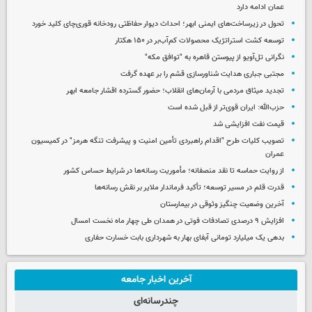
عمان ادامه دارد
تحول در زیرساخت‌های ایمنی ابهر؛ احداث دیوار حفاظتی رودخانه قوری‌چای کلید خورد
توسعه کشت استراتژیک محصولات کم‌آب‌بر در ۱۵۰ هکتار
نگرانی تل‌آویو از پیوستن قاهره به "توافق مکه"
مجتبی جباری هدایت شناورسازی قشم را بر عهده گرفت
تجدید میثاق مردمی با آرمان‌های انقلاب؛ حضور گسترده اقشار جامعه ابهر
حزب‌الله: ایران قوی‌تر از قبل شده است
قیمت نفت افزایشی شد
تصویب کلیات طرح "اقدام راهبردی تأمین امنیت و پیشرفت تنگه هرمز" در کمیسیون
عمران
از روایت حماسه تا نقد منصفانه؛ مأموریت رسانه‌ها در شرایط حساس کشور
قدرت قلم در مسیر توسعه؛ تأکید فرماندار ملایر بر نقش رسانه‌ها
آخرین وضعیت چنگیز وثوقی در بیمارستان
افزایش ۹ درصدی تصادفات فوتی در همدان طی چهار ماه نخست امسال
بدهی یک میلیارد تومانی آبفای بهار به شهرداری بابت خسارت حفاری
آخرین اخبار جامعه
چندرسانه‌ای