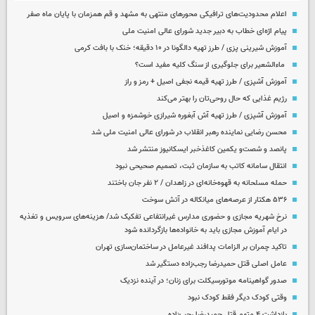
اعلام محدودیت‌های ترافیکی محورهای منتهی به مشهد و قم همزمان با پایان ماه صفر
پیام اژه‌ای خطاب به دبیر جدید شورای عالی امنیت ملی
آموزش شیرینی پزی / طرز تهیه دالگونا در ۱۰ دقیقه؛ خنک با بافت کرمی
ماءالشعیر برای جلوگیری از سنگ کلیه مفید است؟
آموزش آشپزی / طرز تهیه قیمه نجفی اصیل + رمز و راز
رژیم غذایی که حال روحی‌تان را بهتر می‌کند
آموزش آشپزی / طرز تهیه آش آبغوره شیرازی خوشمزه و اصیل
محسن رضایی نماینده رهبر انقلاب در شورای عالی امنیت ملی شد
پانصد و شصت‌و یکمین کاغذخبر ایسکانیوز منتشر شد
انتقال سامانه کاتب به سازمان ثبت، تصمیم صحیحی نبود
حمله مسلحانه به قهوه‌خانه‌ای در زاهدان / ۲ نفر جان باختند
۵۳۶ هکتار از عرصه‌های میانکاله در آتش سوخت
نرخ شهریه مجازی و حضوری مدارس غیرانتفاعی تفکیک شد/ هزینه‌های سرویس و تغذیه
در ایام آموزش مجازی باید به خانواده‌ها بازگردانده شود
تاکید چمران بر الزامات پدافند غیرعامل در ساختمان‌سازی تهران
عامل اصلی قتل حمیدرضا رجب‌زاده دستگیر شد
صدور گواهینامه موتورسیکلت برای زنان؛ در آینده نزدیک
وقتی کودک دیگر فقط کودک نبود
بازداشت ۴ متهم قتل حمیدرضا رجب‌زاده