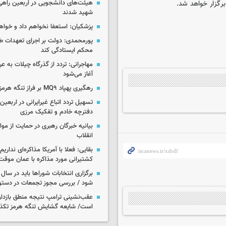
هیئت‌های دانشجویی در اربعین راهی
شهید شدند
پزشکیان: استعفا نخواهم داد و خواه
پورمحمدی: دولت بر اجرای تعهدات ط
محکم ایستادگی کند
آغاز می‌شود
رهگیری پهپاد MQ۹ بر فراز تنگه هرمز
تسهیل تردد اتباع غیرایرانی در اربعی
دفترچه خادم و تفکیک مرزی
بیانیه خبرگان رهبری در حمایت از مو
انقلاب
بقایی: فعلا با آمریکا مذاکره‌ای نداری
کشتیرانی مورد مذاکره با عمان موق
برگزاری انتخابات شوراها باید در سا
شود / بررسی مجوز تجمعات در دستو
عقب‌نشینی ترامپ نتیجه منطق بازدارن
است/ شایعه گشایش تنگه هرمز تکذ