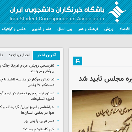
اقتصاد
ورزش
فرهنگ و هنر
بین الملل
علم و فناوری
عکس و گرافیک
آخرین اخبار
اخبار پربازدید
دا
نظرسنجی رویترز: مردم آمریکا جنگ با 
بی‌ثباتی می‌دانند
ره مجلس تأیید شد
تیراندازی مرگبار در مدرسه‌ تایلند با 
دست‌کم ۲۰ زخمی
دستور ترامپ برای تحقیق درباره چگو
کمبود تسلیحات
هواشناسی امروز ایران/ گردوخاک و
هوا در بعضی استان‌ها
دسر عربی با پتی بور
کرم کاستارد چیست؟