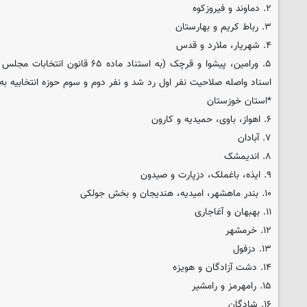
۲. دماوند و فیروزکوه
۳. رباط کریم و بهارستان
۴. شهریار، ملارد و قدس
۵. ورامین، پیشوا و قرچک (به استناد ما
اسناد واصله صلاحیت نفر اول رد شد و نفر دوم و سوم حوزه انتخابیه به م
*استان خوزستان
۶. اهواز، باوی، حمیدیه و کارون
۷. آبادان
۸. اندیمشک
۹. ایذه، باغملک، دزپارت و صیدون
۱۰. بندر ماهشهر، امیدیه، هندیجان و بخش جولکی
۱۱. بهبهان و آغاجاری
۱۲. خرمشهر
۱۳. دزفول
۱۴. دشت آزادگان و هویزه
۱۵. رامهرمز و رامشیر
۱۶. شادگان