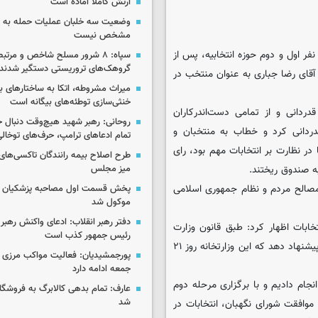
ارتش کاملا آماده است
وضعیت سه خلبان عملیات حمله به ا
مشخص نیست
نفر اول و دوم حوزه انتخابیه، پس از
سپاه: ۸ شرور مسلح شاخص و مرتبط
گروهک‌های تروریستی دستگیر شدند
آقای رضا جباری به عنوان منتخب در
میراث مشروطه، اتکا به ساختارهای ب
خنثی‌سازی توطئه‌های بیگانه است
دانی و از تمامی دست‌اندرکاران
روحانی: رهبر شهید هیچ‌وقت دنبال ج
قدردانی کرد و خطاب به منتخبان و
تمام ادعاهای ترامپ، حرف‌های توخا
در نظارت بر انتخابات مهم بود، رای
طرح اصلاح بیمه رانندگان تاکسی‌های 
ه صندوق ریختند.
میز مجلس
ز مصالح مردم و نظام جمهوری اسلامی
پخش قسمت اول مصاحبه پزشکیان ب
موکول شد
دفتر رهبر انقلاب: ادعای واکنش رهبر 
ابات اظهار کرد: طبق قانون وزارت
رئیس جمهور کذب است
کشور باید زمان برگزاری مرحله دوم انتخابات مجلس شورای اسلامی را پیشنهاد دهد که این وزارتخانه روز ۲۱
پورجمشیدیان: فعالیت مواکب مرزی ار
جمعه ادامه دارد
نجام دادیم و با برگزاری مرحله دوم
عارف: تمام بدهی کالابرگ به فروشگاه
شد
فقت شد. ضمن اینکه با موافقت شورای نگهبان، انتخابات در