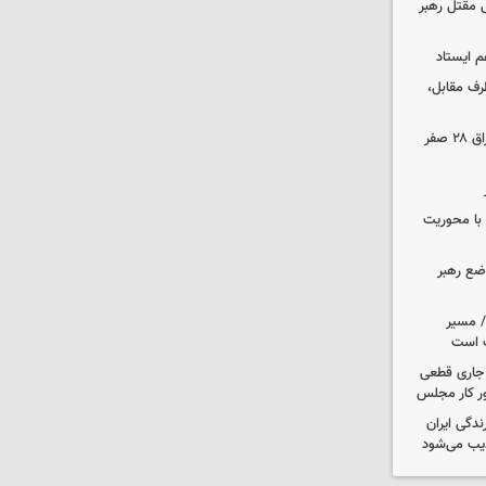
 مقتل رهبر
م ایستاد
رف مقابل،
مهاجرانی: تردد از گذرگاه چیلات به عراق ۲۸ صفر
ن با محوریت
اضع رهبر
م/ مسیر
ت است
ل جاری قطعی
ر کار مجلس
دگی ایران
یب می‌شود