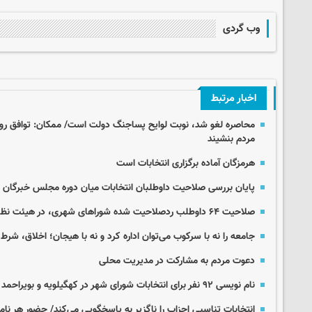
وب گردی
اخبار مرتبط
محاصره لغو شد، نوبت لوایح پساجنگ دولت است/ ممکان: توافق روز
مردم بنشیند
هرمزگان آماده برگزاری انتخابات است
پایان بررسی صلاحیت داوطلبان انتخابات میان دوره‌ مجلس خبرگان
صلاحیت ۶۴ داوطلب ردصلاحیت شده شوراهای شهری، در هیئت نظارت استان احراز شد
جامعه را نه با سرکوب می‌توان اداره کرد و نه با هیجان؛ اخلاق، شرط 
دعوت مردم به مشارکت در مدیریت محلی
نام نویسی ۹۲ نفر برای انتخابات شورای شهر در کهگیلویه و بویراحمد
انتخابات تناسبی احزاب را ناگزیر به پاسخگویی می‌کند/ حضور هر نا