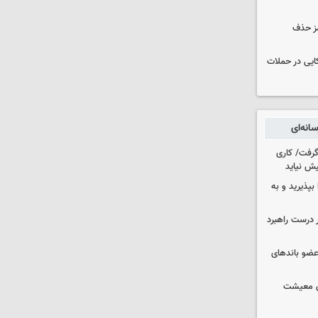
مز حذف
نظامی آمریکایی در حملات
انه‌ای
 گرفت/ کاری
ش نیاید
بپذیرید و به
 درست راهبرد
ت اطلاعات: ۲۱ عامل موساد و ۴ عضو باندهای
ای معیشت