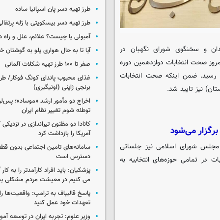
طرز تهیه دسر پان اسپانیا ساده
طرز تهیه دسر بیسکویتی با ژله پرتقال
آمبولی پا چیست؟ علائم، علل و راه د
ان و سخنگوی شورای نگهبان در
آیا تا به حال هواری پلو به گوشتان 
روز صحت انتخابات دوازدهمین دوره
صفر تا ۱۰۰ طرز تهیه شکلات آلمانی
 شورای نگهبان رسید. ضمن اینکه صحت انتخابات
غذای محبوب پاندای کونگ فوکار/ طرز
برنجی ژاپنی (اونیگیری)
اخراج دو مأمور ارشد «موساد»؛ پس‌
توطئه شوم تغییر نظام ایران
کانادا دو مظنون تیراندازی در نزدیکی
آمریکا را بازداشت کرد
‌مانده انتخابات مجلس شورای اسلامی نیز جلساتی
سامانه‌های تامین اجتماعی بدون قطع
دسترس است
 در تمامی حوزه‌های انتخابیه به
پزشکیان: باید افراد کارآمدتر را به کار
می کنیم در معیشت مردم مشکلی پی
پاسخ قالیباف به ترامپ: واقعیت‌ها را 
تعهدات خود عمل کنید
وزیر علوم: تجربه ایران در توسعه آم