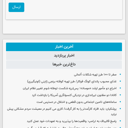
ارسال
آخرین اخبار
اخبار پربازدید
داغ‌ترین خبرها
صفر تا ۱۰۰ طرز تهیه شکلات آلمانی
غذای محبوب پاندای کونگ فوکار/ طرز تهیه کوفته برنجی ژاپنی (اونیگیری)
اخراج دو مأمور ارشد «موساد»؛ پس‌لرزه شکست توطئه شوم تغییر نظام ایران
کانادا دو مظنون تیراندازی در نزدیکی کنسولگری آمریکا را بازداشت کرد
سامانه‌های تامین اجتماعی بدون قطعی و اختلال در دسترس است
پزشکیان: باید افراد کارآمدتر را به کار گرفت/ کاری می کنیم در معیشت مردم مشکلی پیش
نیاید
پاسخ قالیباف به ترامپ: واقعیت‌ها را بپذیرید و به تعهدات خود عمل کنید