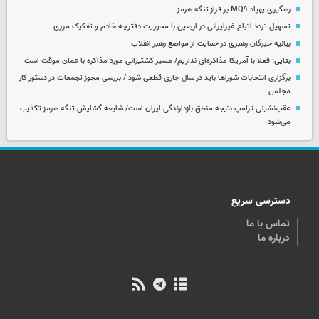
رهگیری پهپاد MQ۹ بر فراز تنگه هرمز
تسهیل تردد اتباع غیرایرانی در اربعین با محوریت دفترچه خادم و تفکیک مرزی
بیانیه خبرگان رهبری در حمایت از مواضع رهبر انقلاب
بقایی: فعلا با آمریکا مذاکره‌ای نداریم/ مسیر کشتیرانی مورد مذاکره با عمان موقت است
برگزاری انتخابات شوراها باید در سال جاری قطعی شود / بررسی مجوز تجمعات در دستور کار
مجلس
عقب‌نشینی ترامپ نتیجه منطق بازدارندگی ایران است/ شایعه گشایش تنگه هرمز تکذیب
می‌شود
دسترسی سریع
تماس با ما
درباره ما