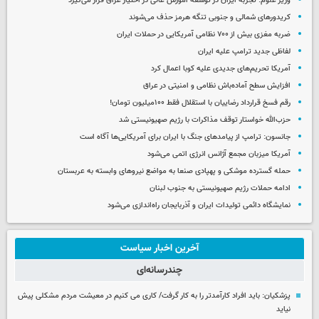
وزیر علوم: تجربه ایران در توسعه آموزش عالی در اختیار عراق قرار می‌گیرد
کریدورهای شمالی و جنوبی تنگه هرمز حذف می‌شوند
ضربه مغزی بیش از ۷۰۰ نظامی آمریکایی در حملات ایران
لفاظی جدید ترامپ علیه ایران
آمریکا تحریم‌های جدیدی علیه کوبا اعمال کرد
افزایش سطح آماده‌باش نظامی و امنیتی در عراق
رقم فسخ قرارداد رضاییان با استقلال فقط ۱۰۰میلیون تومان!
حزب‌الله خواستار توقف مذاکرات با رژیم صهیونیستی شد
جانسون: ترامپ از پیامدهای جنگ با ایران برای آمریکایی‌ها آگاه است
آمریکا میزبان مجمع آژانس انرژی اتمی می‌شود
حمله گسترده موشکی و پهپادی صنعا به مواضع نیروهای وابسته به عربستان
ادامه حملات رژیم صهیونیستی به جنوب لبنان
نمایشگاه دائمی تولیدات ایران و آذربایجان راه‌اندازی می‌شود
آخرین اخبار سیاست
چندرسانه‌ای
پزشکیان: باید افراد کارآمدتر را به کار گرفت/ کاری می کنیم در معیشت مردم مشکلی پیش
نیاید