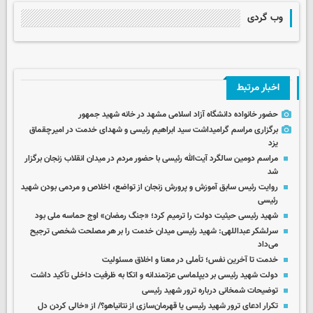
وب گردی
اخبار مرتبط
حضور خانواده دانشگاه آزاد اسلامی مشهد در خانه شهید جمهور
برگزاری مراسم گرامیداشت سید ابراهیم رئیسی و شهدای خدمت در امیرچقماق
یزد
مراسم دومین سالگرد آیت‌الله رئیسی با حضور مردم در میدان انقلاب زنجان برگزار
شد
روایت رئیس سابق آموزش و پرورش زنجان از تواضع، اخلاص و مردمی بودن شهید
رئیسی
شهید رئیسی حیثیت دولت را ترمیم کرد؛ «جنگ رمضان» اوج حماسه ملی بود
سرلشکر عبداللهی: شهید رئیسی میدان خدمت را بر هر مصلحت شخصی ترجیح
می‌داد
خدمت تا آخرین نفس؛ تأملی در معنا و اخلاق مسئولیت
دولت شهید رئیسی بر دیپلماسی عزتمندانه و اتکا به ظرفیت داخلی تأکید داشت
توضیحات شمخانی درباره ترور شهید رئیسی
تکرار ادعای ترور شهید رئیسی یا قهرمان‌سازی از نتانیاهو؟/ از «خالی کردن دل