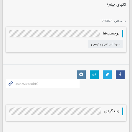
انتهای پیام/
کد مطلب:
1225078
برچسب‌ها
سید ابراهیم رئیسی
وب گردی