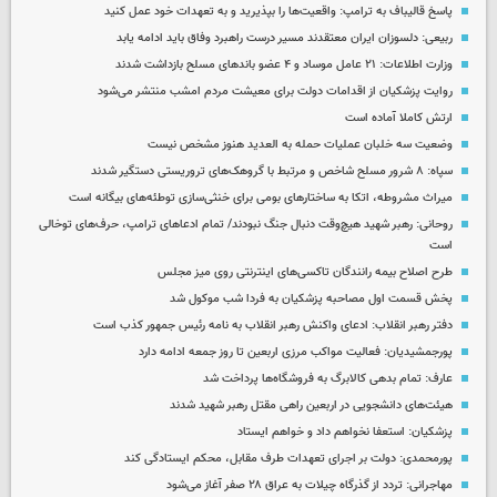
پاسخ قالیباف به ترامپ: واقعیت‌ها را بپذیرید و به تعهدات خود عمل کنید
ربیعی: دلسوزان ایران معتقدند مسیر درست راهبرد وفاق باید ادامه یابد
وزارت اطلاعات: ۲۱ عامل موساد و ۴ عضو باندهای مسلح بازداشت شدند
روایت پزشکیان از اقدامات دولت برای معیشت مردم امشب منتشر می‌شود
ارتش کاملا آماده است
وضعیت سه خلبان عملیات حمله به العدید هنوز مشخص نیست
سپاه: ۸ شرور مسلح شاخص و مرتبط با گروهک‌های تروریستی دستگیر شدند
میراث مشروطه، اتکا به ساختارهای بومی برای خنثی‌سازی توطئه‌های بیگانه است
روحانی: رهبر شهید هیچ‌وقت دنبال جنگ نبودند/ تمام ادعاهای ترامپ، حرف‌های توخالی
است
طرح اصلاح بیمه رانندگان تاکسی‌های اینترنتی روی میز مجلس
پخش قسمت اول مصاحبه پزشکیان به فردا شب موکول شد
دفتر رهبر انقلاب: ادعای واکنش رهبر انقلاب به نامه رئیس جمهور کذب است
پورجمشیدیان: فعالیت مواکب مرزی اربعین تا روز جمعه ادامه دارد
عارف: تمام بدهی کالابرگ به فروشگاه‌ها پرداخت شد
هیئت‌های دانشجویی در اربعین راهی مقتل رهبر شهید شدند
پزشکیان: استعفا نخواهم داد و خواهم ایستاد
پورمحمدی: دولت بر اجرای تعهدات طرف مقابل، محکم ایستادگی کند
مهاجرانی: تردد از گذرگاه چیلات به عراق ۲۸ صفر آغاز می‌شود