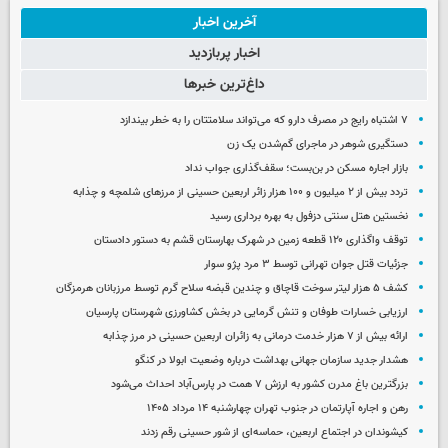
آخرین اخبار
اخبار پربازدید
داغ‌ترین خبرها
۷ اشتباه رایج در مصرف دارو که می‌تواند سلامتتان را به خطر بیندازد
دستگیری شوهر در ماجرای گم‌شدن یک زن
بازار اجاره مسکن در بن‌بست؛ سقف‌گذاری جواب نداد
تردد بیش از ۲ میلیون و ۱۰۰ هزار زائر اربعین حسینی از مرزهای شلمچه و چذابه
نخستین هتل سنتی دزفول به بهره برداری رسید
توقف واگذاری ۱۲۰ قطعه زمین در شهرک بهارستان قشم به دستور دادستان
جزئیات قتل جوان تهرانی توسط ۳ مرد پژو سوار
کشف ۵ هزار لیتر سوخت قاچاق و چندین قبضه سلاح گرم توسط مرزبانان هرمزگان
ارزیابی خسارات طوفان و تنش گرمایی در بخش کشاورزی شهرستان پارسیان
ارائه بیش از ۷ هزار خدمت درمانی به زائران اربعین حسینی در مرز چذابه
هشدار جدید سازمان جهانی بهداشت درباره وضعیت ابولا در کنگو
بزرگترین باغ مدرن کشور به ارزش ۷ همت در پارس‌آباد احداث می‌شود
رهن و اجاره آپارتمان در جنوب تهران چهارشنبه ۱۴ مرداد ۱۴۰۵
کیشوندان در اجتماع اربعین، حماسه‌ای از شور حسینی رقم زدند