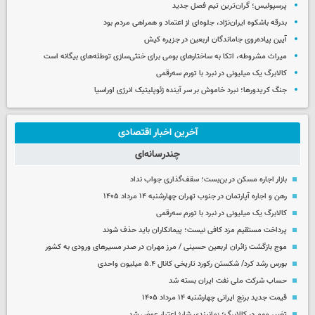
پرسپولیس؛ گران‌ترین تیم فصل جدید
بدرقه باشکوه ایران‌نژاد، جلوه‌ای از اعتماد و همراهی مردم بود
آیین پیاده‌روی جاماندگان اربعین در جزیره کیش
میراث مشروطه، اتکا به ساختارهای بومی برای خنثی‌سازی توطئه‌های بیگانه است
کالابرگ یک میلیونی در نبرد با تورم سه‌رقمی
جنگ کریدورها؛ نبرد خاموش بر سر آینده ژئوپلیتیک انرژی اوراسیا
آخرین اخبار اقتصادی
چندرسانه‌ای
بازار اجاره مسکن در بن‌بست؛ سقف‌گذاری جواب نداد
رهن و اجاره آپارتمان در جنوب تهران چهارشنبه ۱۴ مرداد ۱۴۰۵
کالابرگ یک میلیونی در نبرد با تورم سه‌رقمی
پرداخت مستقیم مزد کافی نیست؛ پیمانکاران باید حذف شوند
موج بازگشت زائران اربعین حسینی / مرز مهران در صدر مسیرهای ورودی به کشور
بورس رشد کرد/ شکستن رکورد تاریخی کانال ۵.۴ میلیون واحدی
حساب‌ شرکت ملی نفت ایران بسته شد
قیمت جدید برنج ایرانی چهارشنبه ۱۴ مرداد ۱۴۰۵
تغییر مهم در کالابرگ؛ زمانبندی‌ شارژ اعتبار عوض شد