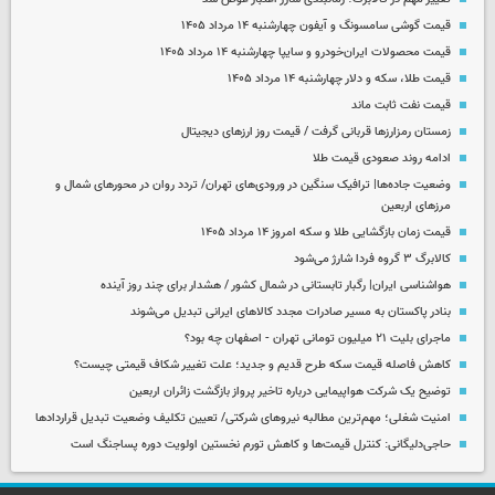
قیمت گوشی سامسونگ و آیفون چهارشنبه ۱۴ مرداد ۱۴۰۵
قیمت محصولات ایران‌خودرو و سایپا چهارشنبه ۱۴ مرداد ۱۴۰۵
قیمت طلا، سکه و دلار چهارشنبه ۱۴ مرداد ۱۴۰۵
قیمت نفت ثابت ماند
زمستان رمزارزها قربانی گرفت / قیمت روز ارزهای دیجیتال
ادامه روند صعودی قیمت طلا
وضعیت جاده‌ها| ترافیک سنگین در ورودی‌های تهران/ تردد روان در محورهای شمال و
مرزهای اربعین
قیمت زمان بازگشایی طلا و سکه امروز ۱۴ مرداد ۱۴۰۵
کالابرگ ۳ گروه فردا شارژ می‌شود
هواشناسی ایران| رگبار تابستانی در شمال کشور / هشدار برای چند روز آینده
بنادر پاکستان به مسیر صادرات مجدد کالاهای ایرانی تبدیل می‌شوند
ماجرای بلیت ۲۱ میلیون تومانی تهران - اصفهان چه بود؟
کاهش فاصله قیمت سکه طرح قدیم و جدید؛ علت تغییر شکاف قیمتی چیست؟
توضیح یک شرکت هواپیمایی درباره تاخیر پرواز بازگشت زائران اربعین
امنیت شغلی؛ مهم‌ترین مطالبه نیروهای شرکتی/ تعیین تکلیف وضعیت تبدیل قراردادها
حاجی‌دلیگانی: کنترل قیمت‌ها و کاهش تورم نخستین اولویت دوره پساجنگ است