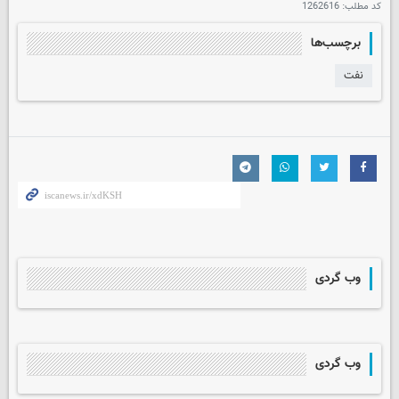
کد مطلب:
1262616
برچسب‌ها
نفت
وب گردی
وب گردی