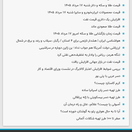
قیمت طلا و سکه و دلار شنبه ۱۷ مرداد ۱۴۰۵
قیمت محصولات ایران‌خودرو و سایپا شنبه ۱۷ مرداد ۱۴۰۵
افزایش یک دلاری قیمت نفت
قیمت طلا صعودی ماند
قیمت زمان بازگشایی طلا و سکه امروز ۱۷ مرداد ۱۴۰۵
هواشناسی ایران | هشدار نارنجی برای ۴ استان / رگبار، سیلاب و رعد و برق در شمال
ارزپاشی دولت آمریکا هم جواب نداد؛ ین ژاپن دوباره در سراشیبی
تنگه هرمز، ریاض را وادار به تخفیف‌دهی نفتی کرد
قیمت نفت در بازار جهانی افزایش یافت
بررسی ضوابط افزایش اعتبار کالابرگ در نشست وزرای اقتصاد و کار
دسر عربی با پتی بور
کرم کاستارد چیست؟
طرز تهیه دسر پان اسپانیا ساده
طرز تهیه دسر بیسکویتی با ژله پرتقالی
آمبولی پا چیست؟ علائم، علل و راه درمان آن
آیا تا به حال هواری پلو به گوشتان خورده است؟
صفر تا ۱۰۰ طرز تهیه شکلات آلمانی