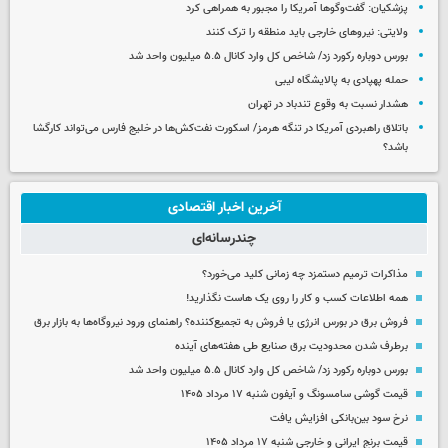
پزشکیان: گفت‌وگوها آمریکا را مجبور به همراهی کرد
ولایتی: نیروهای خارجی باید منطقه را ترک کنند
بورس دوباره رکورد زد/ شاخص کل وارد کانال ۵.۵ میلیون واحد شد
حمله پهپادی به پالایشگاه لیبی
هشدار نسبت به وقوع تندباد در تهران
باتلاق راهبردی آمریکا در تنگه هرمز/ اسکورت نفت‌کش‌ها در خلیج فارس می‌تواند کارگشا
باشد؟
آخرین اخبار اقتصادی
چندرسانه‌ای
مذاکرات ترمیم دستمزد چه زمانی کلید می‌خورد؟
همه اطلاعات کسب‌ و کار را روی یک هاست نگذارید!
فروش برق در بورس انرژی یا فروش به تجمیع‌کننده؟ راهنمای ورود نیروگاه‌ها به بازار برق
برطرف شدن محدودیت‌ برق صنایع طی هفته‌های آینده
بورس دوباره رکورد زد/ شاخص کل وارد کانال ۵.۵ میلیون واحد شد
قیمت گوشی سامسونگ و آیفون شنبه ۱۷ مرداد ۱۴۰۵
نرخ سود بین‌بانکی افزایش یافت
قیمت برنج ایرانی و خارجی شنبه ۱۷ مرداد ۱۴۰۵