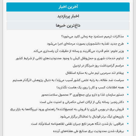
آخرین اخبار
اخبار پربازدید
داغ‌ترین خبرها
مذاکرات ترمیم دستمزد چه زمانی کلید می‌خورد؟
طرح جدید تغذیه دانشجویان بصورت مرحله‌ای اجرا می‌شود
وزیر علوم: علم قدرت می‌آفریند و رسانه از حقیقت آن پاسداری می‌کند
تداوم خدمات شهری و حمل‌ونقل کیش با وجود محدودیت‌های ناشی از شرایط کشور
مراسم گرامیداشت روز خبرنگار در اردبیل
پیغام تند سرمربی تیم ملی به ستاره استقلال
سیاست ضد مقاله، به رتبه علمی کشور آسیب می‌زند/ به دنبال پژوهش اثرگذار هستیم
همه اطلاعات کسب‌ و کار را روی یک هاست نگذارید!
دستور سازمان غذا و دارو برای جمع‌آوری ۳ محصول سلامت‌محور
دکتر رنجبر: رسانه یکی از ارکان اصلی حکمرانی و امنیت ملی است
فروش برق در بورس انرژی یا فروش به تجمیع‌کننده؟ راهنمای ورود نیروگاه‌ها به بازار برق
بازی‌های لیگ برتر فوتبال با تماشاگر برگزار می‌شود
عراقچی: باز شدن تنگه هرمز تابع جبران نقض تفاهم‌نامه اسلام‌آباد است
برطرف شدن محدودیت‌ برق صنایع طی هفته‌های آینده