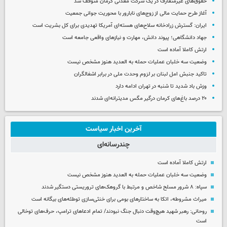
حقوق‌های غیرمتعارف در یک شرکت معدنی کرمان متوقف شد
آغاز طرح حمایت مالی از زوج‌های نابارور با محوریت جوانی جمعیت
ایران: گسترش زرادخانه سلاح‌های هسته‌ای آمریکا تهدیدی برای کل بشریت است
جهاد دانشگاهی؛ پیوند دانش، مهارت و نیازهای واقعی جامعه است
ارتش کاملا آماده است
وضعیت سه خلبان عملیات حمله به العدید هنوز مشخص نیست
تاکید جنبش امل لبنان بر لزوم وحدت ملی در برابر اشغالگران
وزش باد شدید تا شنبه در تهران ادامه دارد
۲۰ درصد باغ‌های کرمان درگیر مگس مدیترانه‌ای شدند
آخرین اخبار سیاست
چندرسانه‌ای
ارتش کاملا آماده است
وضعیت سه خلبان عملیات حمله به العدید هنوز مشخص نیست
سپاه: ۸ شرور مسلح شاخص و مرتبط با گروهک‌های تروریستی دستگیر شدند
میراث مشروطه، اتکا به ساختارهای بومی برای خنثی‌سازی توطئه‌های بیگانه است
روحانی: رهبر شهید هیچ‌وقت دنبال جنگ نبودند/ تمام ادعاهای ترامپ، حرف‌های توخالی
است