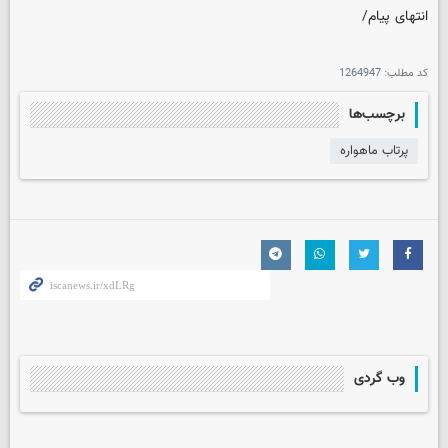
انتهای پیام/
کد مطلب:
1264947
برچسب‌ها
پرتاب ماهواره
وب گردی