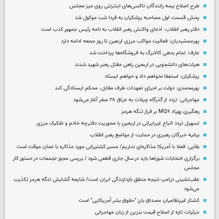
طرح اصلاح بیمه رانندگان تاکسی‌های اینترنتی روی میز مجلس
پخش قسمت اول مصاحبه پزشکیان به فردا شب موکول شد
دفتر رهبر انقلاب: ادعای واکنش رهبر انقلاب به نامه رئیس جمهور کذب است
پورجمشیدیان: فعالیت مواکب مرزی اربعین تا روز جمعه ادامه دارد
عارف: تمام بدهی کالابرگ به فروشگاه‌ها پرداخت شد
هیئت‌های دانشجویی در اربعین راهی مقتل رهبر شهید شدند
پزشکیان: استعفا نخواهم داد و خواهم ایستاد
پورمحمدی: دولت بر اجرای تعهدات طرف مقابل، محکم ایستادگی کند
مهاجرانی: تردد از گذرگاه چیلات به عراق ۲۸ صفر آغاز می‌شود
رهگیری پهپاد MQ۹ بر فراز تنگه هرمز
تسهیل تردد اتباع غیرایرانی در اربعین با محوریت دفترچه خادم و تفکیک مرزی
بیانیه خبرگان رهبری در حمایت از مواضع رهبر انقلاب
بقایی: فعلا با آمریکا مذاکره‌ای نداریم/ مسیر کشتیرانی مورد مذاکره با عمان موقت است
برگزاری انتخابات شوراها باید در سال جاری قطعی شود / بررسی مجوز تجمعات در دستور کار
مجلس
عقب‌نشینی ترامپ نتیجه منطق بازدارندگی ایران است/ شایعه گشایش تنگه هرمز تکذیب
می‌شود
کشتار غیرنظامیان مصداق بارز "حقوق بشر آمریکایی" است
جزئیات تازه از اصلاح قیمت بنزین از زبان مهاجرانی