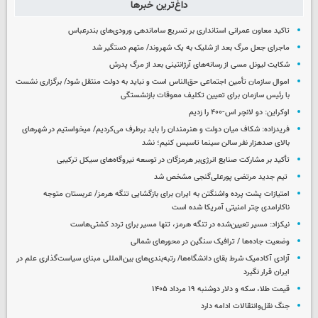
داغ‌ترین خبرها
تاکید معاون عمرانی استانداری بر تسریع ساماندهی ورودی‌های بندرعباس
ماجرای جعل مرگ بعد از شلیک به یک شهروند/ متهم دستگیر شد
شکایت لیونل مسی از رسانه‌های آرژانتینی بعد از مرگ پدرش
اموال سازمان تأمین اجتماعی حق‌الناس است و نباید به دولت منتقل شود/ برگزاری نشست
با رئیس سازمان برای تعیین تکلیف معوقات بازنشستگی
اوکراین: دو لانچر اس-۴۰۰ را زدیم
فریدزاده: شکاف میان دولت و هنرمندان را باید برطرف می‌کردیم/ میخواستیم در شهرهای
بالای صدهزار نفر سالن سینما تاسیس کنیم؛ نشد
تأکید بر مشارکت صنایع انرژی‌بر هرمزگان در توسعه نیروگاه‌های سیکل ترکیبی
تیم جدید مرتضی پورعلی‌گنجی مشخص شد
امتیازات پشت پرده واشنگتن به ایران برای بازگشایی تنگه هرمز/ عربستان متوجه
ناکارامدی چتر امنیتی آمریکا شده است
نیکزاد: مسیر تعیین‌شده در تنگه هرمز، تنها مسیر برای تردد کشتی‌هاست
وضعیت جاده‌ها / ترافیک سنگین در محورهای شمالی
آزادی آکادمیک شرط بقای دانشگاه‌ها/ رتبه‌بندی‌های بین‌المللی مبنای سیاست‌گذاری علم در
ایران قرار نگیرد
قیمت طلا، سکه و دلار دوشنبه ۱۹ مرداد ۱۴۰۵
جنگ نقل‌وانتقالات ادامه دارد