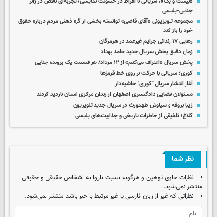
«بیست و یک»، سریالی با افراط در خشونت نمایشی/ تجربه‌ای ناقص در ژانر
جنایی-پلیسی
مجموعه تلویزیونی «آقای قاضی» توانسته بخشی از گره ذهنی مردم درباره حقوق
خود را باز کند
رهایی ۱۷ زندانی جرایم غیرعمد در هرمزگان
زمان دقیق پخش سریال جدید حامد بهداد
پخش سریال «اعتراف می‌کنم» از ۱۲ مرداد/ هر قسمت یک پرونده جنایی
کوری؛ سریالی با حرکت بر روی خط قرمزها
آغاز انتشار سریال "کوری" حاشیه‌دار
مسئولان قضایی دادگستری اصفهان از زندان مرکزی استان بازدید کردند
زیبا بروفه و سیاوش طهمورث در سریال جدید تلویزیون
کلاغ؛ تلفیقی از خاطرات تاریخی و جذابیت‌های پلیسی
نظر شما
نظرات حاوی توهین و هرگونه نسبت ناروا به اشخاص حقیقی و حقوقی
منتشر نمی‌شود.
نظراتی که غیر از زبان فارسی یا غیر مرتبط با خبر باشد منتشر نمی‌شود.