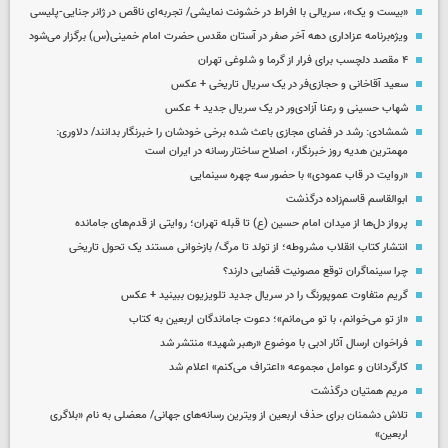
«بیست و یک»، سریالی با افراط در خشونت نمایشی/ تجربه‌ای ناقص در ژانر جنایی-پلیسی
ویژه‌برنامه عزاداری دهه آخر صفر در آستان مقدس حضرت امام خمینی(س) برگزار می‌شود
۴ مقصد دلچسب برای فرار از گرما و شلوغی تهران
سعید آقاخانی و حجازی‌فر در یک سریال تاریخی + عکس
شهاب حسینی و رعنا آزادی‌ور در یک سریال جدید + عکس
شمشادی: رشد در فضای مجازی باعث شده برخی خودشان را خبرنگار بدانند/ دلاوری:
مهمترین هدیه‌ روز خبرنگار، اصلاح ساختار رسانه در ایران است
«روایت در قاب عمودی» با حضور سه چهره سینمایی
ابوالقاسم قاسم‌زاده درگذشت
پرواز دل‌ها از میدان امام حسین (ع) تا قبله تهران؛ روایتی از قدم‌های جامانده
انتشار کتاب انقلاب مشروطه؛ از تولد تا مرگ/ بازخوانی مستند یک تحول تاریخی
چرا سینماگران توقع مصونیت قضایی دارند؟
گریم متفاوت عموپورنگ را در سریال جدید تلویزیون ببینید + عکس
«از تو می‌خوانم، با تو می‌مانم»؛ دعوت جاماندگان اربعین به کتاب
فراخوان ارسال آثار ادبی با موضوع «رهبر شهید» منتشر شد
کارگردانان و عوامل مجموعه «اعتراف می‌کنم» اعلام شد
مریم همتیان درگذشت
تلاش دشمنان برای حذف اربعین از ویترین رسانه‌های جهانی/ معضلی به نام «بلاگری
اربعین»