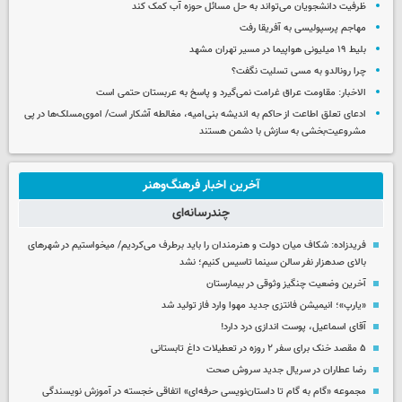
ظرفیت دانشجویان می‌تواند به حل مسائل حوزه آب کمک کند
مهاجم پرسپولیسی به آفریقا رفت
بلیط ۱۹ میلیونی هواپیما در مسیر تهران مشهد
چرا رونالدو به مسی تسلیت نگفت؟
الاخبار: مقاومت عراق غرامت نمی‌گیرد و پاسخ به عربستان حتمی است
ادعای تعلق اطاعت از حاکم به اندیشه بنی‌امیه، مغالطه آشکار است/ اموی‌مسلک‌ها در پی
مشروعیت‌بخشی به سازش با دشمن هستند
آخرین اخبار فرهنگ‌وهنر
چندرسانه‌ای
فریدزاده: شکاف میان دولت و هنرمندان را باید برطرف می‌کردیم/ میخواستیم در شهرهای
بالای صدهزار نفر سالن سینما تاسیس کنیم؛ نشد
آخرین وضعیت چنگیز وثوقی در بیمارستان
«یارپ»؛ انیمیشن فانتزی جدید مهوا وارد فاز تولید شد
آقای اسماعیل، پوست اندازی درد دارد!
۵ مقصد خنک برای سفر ۲ روزه در تعطیلات داغ تابستانی
رضا عطاران در سریال جدید سروش صحت
مجموعه «گام به گام تا داستان‌نویسی حرفه‌ای» اتفاقی خجسته در آموزش نویسندگی