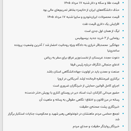
قیمت طلا و سکه و دلار شنبه ۱۷ مرداد ۱۴۰۵
حذف دانشگاه‌های ایران از «تایمز» بخاطر تحریم‌های مالی بود
قیمت محصولات ایران‌خودرو و سایپا شنبه ۱۷ مرداد ۱۴۰۵
افزایش یک دلاری قیمت نفت
لیگ از همان اول جدی است
رونمایی از ۲ خرید جدید پرسپولیس
جهانگیر: محمدباقر خرازی به دادگاه ویژه روحانیت احضار شد / آخرین وضعیت پرونده
ساعدی‌نیا
دعوت مجدد عربستان از نخست‌وزیر عراق برای سفر به ریاض
ادعای جنجالی تلگراف درباره رئیس فیفا
صنعت و معدن باید در اولویت جهاددانشگاهی استان باشد
برکناری غیرمنتظره فرمانده ارشد آمریکایی در اروپا
اجرای کامل قوانین حمایتی از خبرنگاران ضروری است
حضور میدانی کارکنان ثبت اسناد دیر در روستای کناری با پویش «نذر خدمت»
رسانه در مرز قانون و اخلاق؛ نگاهی حقوقی به رسانه و ماهیت آن
خبرنگاری پشت صحنه‌ی حقیقت
تجمع حماسی مردم ماهنشان در خونخواهی رهبر شهید و محکومیت جنایات استکبار برگزار
شد
خبرنگار روایتگر حقیقت و صدای مردم