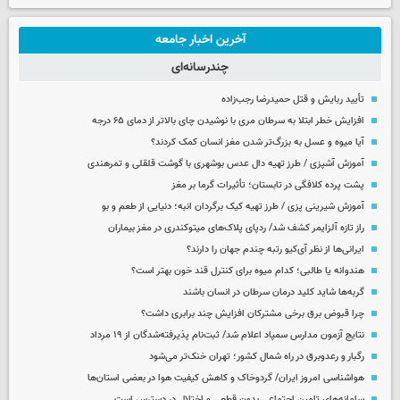
آخرین اخبار جامعه
چندرسانه‌ای
تأیید ربایش و قتل حمیدرضا رجب‌زاده
افزایش خطر ابتلا به سرطان مری با نوشیدن چای بالاتر از دمای ۶۵ درجه
آیا میوه و عسل به بزرگ‌تر شدن مغز انسان کمک کردند؟
آموزش آشپزی / طرز تهیه دال عدس بوشهری با گوشت قلقلی و تمرهندی
پشت پرده کلافگی در تابستان؛ تأثیرات گرما بر مغز
آموزش شیرینی پزی / طرز تهیه کیک برگردان انبه؛ دنیایی از طعم و بو
راز تازه آلزایمر کشف شد/ ردپای پلاک‌های میتوکندری در مغز بیماران
ایرانی‌ها از نظر آی‌کیو رتبه چندم جهان را دارند؟
هندوانه یا طالبی؛ کدام‌ میوه برای کنترل قند خون بهتر است؟
گربه‌ها شاید کلید درمان سرطان در انسان باشند
چرا قبوض برق برخی مشترکان افزایش چند برابری داشت؟
نتایج آزمون مدارس سمپاد اعلام شد/ ثبت‌نام پذیرفته‌شدگان از ۱۹ مرداد
رگبار و رعدوبرق در راه شمال کشور؛ تهران خنک‌تر می‌شود
هواشناسی امروز ایران/ گردوخاک و کاهش کیفیت هوا در بعضی استان‌ها
سامانه‌های تامین اجتماعی بدون قطعی و اختلال در دسترس است