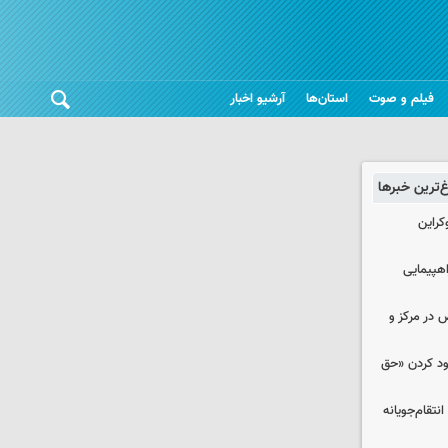
فیلم و صوت
استان‌ها
آرشیو اخبار
غ‌ترین خبرها
کراین
اهپیمایی
ض در مرکز و
دود کردن «حق
تقام‌جویانه