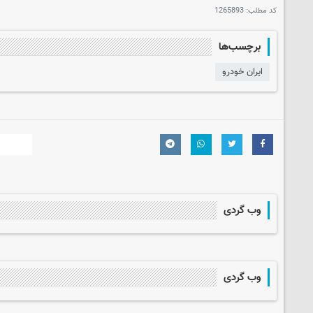
کد مطلب:
1265893
برچسب‌ها
ایران خودرو
وب گردی
وب گردی