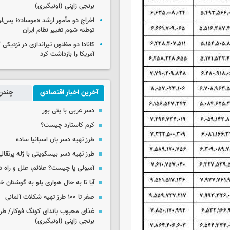
برنجی ژاپنی (اونیگیری)
اخراج دو مأمور ارشد «موساد»؛ پس‌
توطئه شوم تغییر نظام ایران
کانادا دو مظنون تیراندازی در نزدیکی
آمریکا را بازداشت کرد
آخرین اخبار اقتصادی
چندرس
دسر عربی با پتی بور
کرم کاستارد چیست؟
طرز تهیه دسر پان اسپانیا ساده
طرز تهیه دسر بیسکویتی با ژله پرتقال
آمبولی پا چیست؟ علائم، علل و راه د
آیا تا به حال هواری پلو به گوشتان 
صفر تا ۱۰۰ طرز تهیه شکلات آلمانی
غذای محبوب پاندای کونگ فوکار/ طرز
برنجی ژاپنی (اونیگیری)