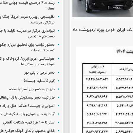
رشد ۴.۸ درصدی قیمت جهانی طلا 
هفته
نظرسنجی رویترز: مردم آمریکا جنگ با 
بی‌ثباتی می‌دانند
ات ایران خودرو ویژه اردیبهشت ماه
تیراندازی مرگبار در مدرسه‌ تایلند با 
دست‌کم ۲۰ زخمی
دستور ترامپ برای تحقیق درباره چگو
کمبود تسلیحات
هواشناسی امروز ایران/ گردوخاک و
هوا در بعضی استان‌ها
دسر عربی با پتی بور
کرم کاستارد چیست؟
طرز تهیه دسر پان اسپانیا ساده
طرز تهیه دسر بیسکویتی با ژله پرتقال
آمبولی پا چیست؟ علائم، علل و راه د
آیا تا به حال هواری پلو به گوشتان 
صفر تا ۱۰۰ طرز تهیه شکلات آلمانی
غذای محبوب پاندای کونگ فوکار/ طرز