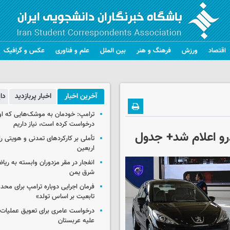
اقتصاد
ورزش
فرهنگ و هنر
بین الملل
علم و فناوری
عکس و گرافیک
آخرین اخبار
اخبار پربازدید
دا
ترامپ: خودمان به موشک‌هایی که او
درخواست کرده است، نیاز داریم
رو اعلام شد+ جدول
تأملی بر کارکردهای تمدنی و هویتی ر
اربعین
انفجار در مقر مزدوران وابسته به ریا
شرق یمن
فرمان اجرایی دوباره ترامپ برای مح
تابعیت بر اساس تولد»
درخواست عامری برای تعویق عملیات ان
علیه عربستان