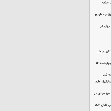
مز حذف
برق جمع‌آوری
روان در
گذاری جواب
رهن و اجاره آپارتمان در جنوب تهران چهارشنبه ۱۴
سه‌رقمی
نکاران باید
مرز مهران در
بورس رشد کرد/ شکستن رکورد تاریخی کانال ۵.۴