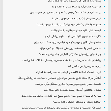
پشت پرده کلافگی در تابستان؛ تأثیرات گرما بر مغز
طرز تهیه کیک برگردان انبه؛ دنیایی از طعم و بو
راز تازه آلزایمر کشف شد/ ردپای پلاک‌های میتوکندری در مغز بیماران
ایرانی‌ها از نظر آی‌کیو رتبه چندم جهان را دارند؟
هندوانه یا طالبی؛ کدام‌ میوه برای کنترل قند خون بهتر است؟
گربه‌ها شاید کلید درمان سرطان در انسان باشند
آغاز ثبت‌نام‌ آزمون کارشناسی ارشد علوم پزشکی از فردا
هشدار نمایندگان جمهوری‌خواه به ترامپ درباره جنگ علیه ایران
متلاشی شدن یک هسته تروریستی خطرناک در غرب عراق
چرا قبوض برق برخی مشترکان افزایش چند برابری داشت؟
پزشکیان: خدمت بی‌منت و مشارکت مردمی، پایه حل مشکلات کشور است
بیفوما در پرسپولیس ماندنی شد
ایران، شریک اتحادیه اقتصادی اوراسیا در مسیر توسعه تجارت
آمادگی مرکز اسناد دفاع مقدس سپاه برای همکاری با رسانه‌ها در روایتگری جنگ
نشست خبری رئیس‌جمهور همزمان با روز خبرنگار برگزار می‌شود
هشدار اطلاعاتی آمریکا: روسیه شاید به ناتو حمله کند
یمن به عربستان: تمام جهان را هم بسیج کنی فایده‌ای برایت نخواهد داشت
حملات پهپادی و شهپادی اوکراین علیه روسیه
انصارالله: پاکستان و ترکیه به پوششی برای تجاوزات عربستان تبدیل نشوند