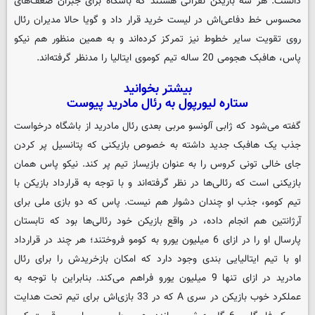
دانست. هر سه بازیکن نفراتی هستند که باشگاه برای جبران ضعف‌های
محسوس‌ خط دفاعی‌اش در لیست خرید قرار داد و گویا حالا مدیران رئال
روی تقویت سایر خطوط نیز تمرکز کرده‌اند و به همین منظور هم نیکو
پاس، هافبک هجومی 20 ساله تیم کوموی ایتالیا را مدنظر گرفته‌اند.
بیشتر بخوانید
ستاره لیورپول به رئال مادرید پیوست
گفته می‌شود که ژابی آلونسو مربی بعدی رئال مادرید از باشگاه درخواست
جذب یک هافبک جدید داشته به خصوص بازیکنی که پتانسیل پر کردن
جای خالی تونی کروس را به عنوان بازیساز تیم پر کند. نیکو پاس همان
بازیکنی است که رئالی‌ها در نظر گرفته‌اند و با توجه به قرارداد بازیکن با
تیم کومو، جذب او چندان دشوار هم نیست. پاس که دو بازی ملی برای
آرژانتین هم انجام داده، در واقع بازیکن خود رئالی‌ها بود که تابستان
پارسال او را در ازای 6 میلیون یورو به کومو فروختند؛ هر چند در قرارداد
او با تیم ایتالیایی بندی وجود دارد که امکان بازخریدش را برای رئال
مادرید در ازای تنها 9 میلیون یورو فراهم می‌کند. بنابراین با توجه به
عملکرد خوب بازیکن در سری A که در 33 بازی‌اش برای تیم تحت هدایت