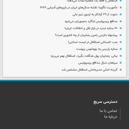
استقلال را فقط یک معجزه نجات می‌دهد!
مأموریت ناگویا؛ نقشه مدال‌های ایران در بازی‌های آسیایی ۲۰۲۶
دعوت از ۲۹ آزادکار به اردوی تیم ملی
مدافع پرسپولیس شاگرد منصوریان می‌شود
۲۰ ستاره جدید در بازار نقل و انتقالات ایران!
پیشنهاد خارجی رامین رضاییان از چه کشوری است؟
بمب تابستانی استقلال در لیست نساجی!
ستاره پاریس به یوونتوس پیوست
بیانی: رضاییان پول هنگفت بگیرد، استقلال بهم می‌ریزد
سپاهان دنبال مدافع پرسپولیس
گزینه اصلی مدیرعاملی استقلال مشخص شد
دسترسی سریع
تماس با ما
درباره ما