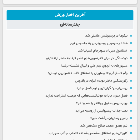
آخرین اخبار ورزش
چندرسانه‌ای
بیفوما در پرسپولیس ماندنی شد
هشدار سرمربی پرسپولیس به جاسوس تیم
استانبول میزبان سوپرجام اسپانیا شد
دودستگی در میان فدراسیون‌های عضو فیفا به خاطر اینفانتینو
علیپوریان به اردوی تیم ملی والیبال نشسته نرفت!
رقم فسخ قرارداد رضاییان با استقلال فقط ۱۰۰میلیون تومان!
رکوردشکنی دختر دونده ایران در بلاروس
پرسپولیس؛ گران‌ترین تیم فصل جدید
فصل بدون پایان؛ فوتبالیست‌هایی که فرصت استراحت ندارند
وینیسیوس حقوق رونالدو را هم رد کرد!
بمب جذاب پرسپولیس از روسیه می‌آید
رامین رضاییان برگشت خورد!
تیم بعدی محمد صلاح مشخص شد
کاپیتان‌های استقلال مشخص شدند/ انتخاب جذاب سهراب