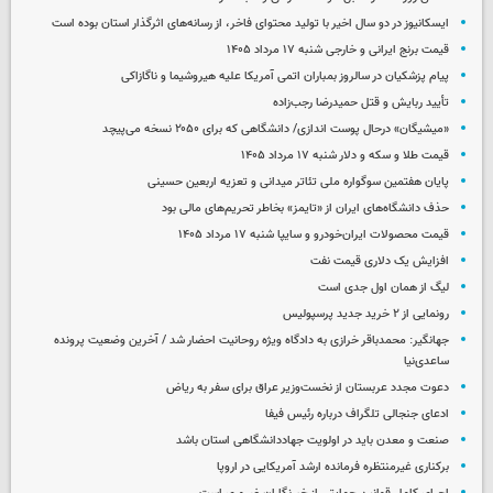
ایسکانیوز در دو سال اخیر با تولید محتوای فاخر، از رسانه‌های اثرگذار استان بوده است
قیمت برنج ایرانی و خارجی شنبه ۱۷ مرداد ۱۴۰۵
پیام پزشکیان در سالروز بمباران اتمی آمریکا علیه هیروشیما و ناگازاکی
تأیید ربایش و قتل حمیدرضا رجب‌زاده
«میشیگان» درحال پوست اندازی/ دانشگاهی که برای ۲۰۵۰ نسخه می‌پیچد
قیمت طلا و سکه و دلار شنبه ۱۷ مرداد ۱۴۰۵
پایان هفتمین سوگواره ملی تئاتر میدانی و تعزیه اربعین حسینی
حذف دانشگاه‌های ایران از «تایمز» بخاطر تحریم‌های مالی بود
قیمت محصولات ایران‌خودرو و سایپا شنبه ۱۷ مرداد ۱۴۰۵
افزایش یک دلاری قیمت نفت
لیگ از همان اول جدی است
رونمایی از ۲ خرید جدید پرسپولیس
جهانگیر: محمدباقر خرازی به دادگاه ویژه روحانیت احضار شد / آخرین وضعیت پرونده
ساعدی‌نیا
دعوت مجدد عربستان از نخست‌وزیر عراق برای سفر به ریاض
ادعای جنجالی تلگراف درباره رئیس فیفا
صنعت و معدن باید در اولویت جهاددانشگاهی استان باشد
برکناری غیرمنتظره فرمانده ارشد آمریکایی در اروپا