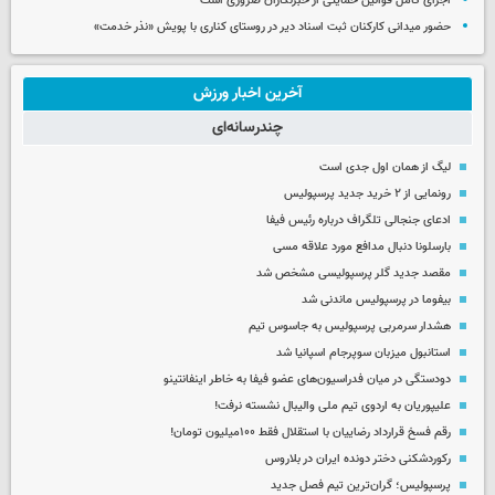
اجرای کامل قوانین حمایتی از خبرنگاران ضروری است
حضور میدانی کارکنان ثبت اسناد دیر در روستای کناری با پویش «نذر خدمت»
آخرین اخبار ورزش
چندرسانه‌ای
لیگ از همان اول جدی است
رونمایی از ۲ خرید جدید پرسپولیس
ادعای جنجالی تلگراف درباره رئیس فیفا
بارسلونا دنبال مدافع مورد علاقه مسی
مقصد جدید گلر پرسپولیسی مشخص شد
بیفوما در پرسپولیس ماندنی شد
هشدار سرمربی پرسپولیس به جاسوس تیم
استانبول میزبان سوپرجام اسپانیا شد
دودستگی در میان فدراسیون‌های عضو فیفا به خاطر اینفانتینو
علیپوریان به اردوی تیم ملی والیبال نشسته نرفت!
رقم فسخ قرارداد رضاییان با استقلال فقط ۱۰۰میلیون تومان!
رکوردشکنی دختر دونده ایران در بلاروس
پرسپولیس؛ گران‌ترین تیم فصل جدید