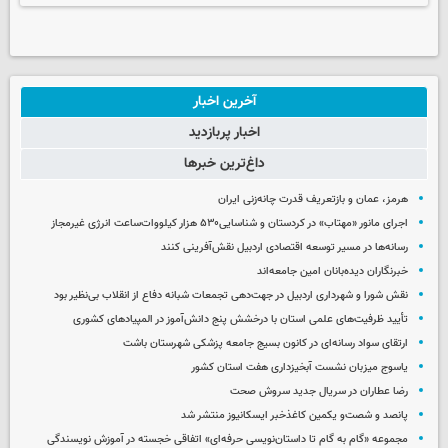
آخرین اخبار
اخبار پربازدید
داغ‌ترین خبرها
هرمز، عمان و بازتعریف قدرت چانه‌زنی ایران
اجرای مانور ‌«مهتاب» در کردستان‌ و شناسایی۵۳۰ هزار کیلووات‌ساعت انرژی غیرمجاز ‌
رسانه‌ها در مسیر توسعه اقتصادی اردبیل نقش‌آفرینی کنند
خبرنگاران دیده‌بانان امین جامعه‌اند
نقش شورا و شهرداری اردبیل در جهت‌دهی تجمعات شبانه دفاع از انقلاب بی‌نظیر بود
تأیید ظرفیت‌های علمی استان با درخشش پنج دانش‌آموز در المپیادهای کشوری
ارتقای سواد رسانه‌ای در کانون بسیج جامعه پزشکی شهرستان باشت
یاسوج میزبان نشست آبخیزداری هفت استان کشور
رضا عطاران در سریال جدید سروش صحت
پانصد و شصت‌و یکمین کاغذخبر ایسکانیوز منتشر شد
مجموعه «گام به گام تا داستان‌نویسی حرفه‌ای» اتفاقی خجسته در آموزش نویسندگی