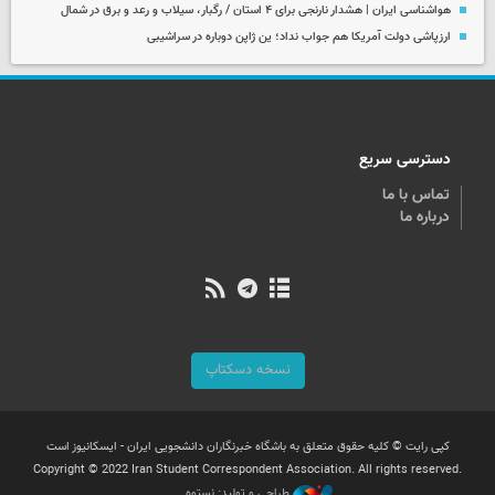
هواشناسی ایران | هشدار نارنجی برای ۴ استان / رگبار، سیلاب و رعد و برق در شمال
ارزپاشی دولت آمریکا هم جواب نداد؛ ین ژاپن دوباره در سراشیبی
دسترسی سریع
تماس با ما
درباره ما
نسخه دسکتاپ
کپی رایت © کلیه حقوق متعلق به باشگاه خبرنگاران دانشجویی ایران - ایسکانیوز است
Copyright © 2022 Iran Student Correspondent Association. All rights reserved.
طراحی و تولید: نستوه