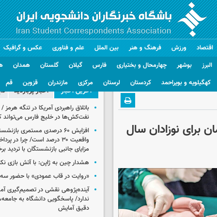
اقتصاد
ورزش
فرهنگ و هنر
بین الملل
علم و فناوری
عکس و گرافیک
البرز
بوشهر
چهارمحال و بختیاری
فارس
گیلان
گلستان
همدان
ه
کهگیلویه و بویراحمد
کردستان
لرستان
مرکزی
مازندران
قزوین
قم
آخرین اخبار
اخبار پربازدید
دا
باتلاق راهبردی آمریکا در تنگه هرمز /
نفت‌کش‌ها در خلیج فارس می‌تواند ک
است؛ ۷۰ میلیون تومان برای نوزادان سال
افزایش ۶۰ درصدی مستمری‌ بازنش
واقعیت ۳۰ درصد است/ چرا در پ
مزایای جانبی بازنشستگان با تردید بر
هشدار چین به ژاپن: با آتش بازی نکن
«روایت در قاب عمودی» با حضور سه 
آینده‌پژوهی نقشی در تصمیم‌گیری آ
ندارد/ پاسخگویی دانشگاه به جامعه، 
دقیق آمایش