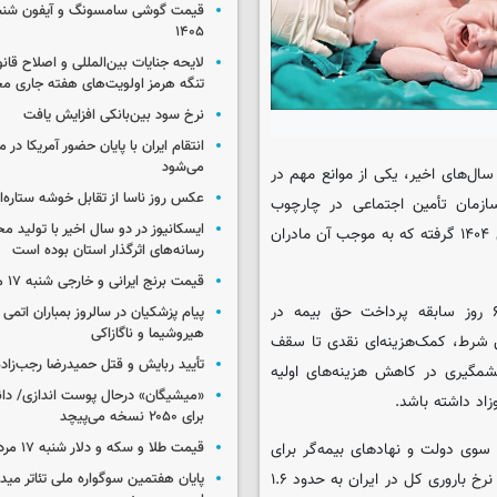
۱۴۰۵
لایحه جنایات بین‌المللی و اصلاح قان
تنگه هرمز اولویت‌های هفته جاری 
نرخ سود بین‌بانکی افزایش یافت
انتقام ایران با پایان حضور آمریکا در
می‌شود
سال‌های اخیر، یکی از موانع مهم در
عکس روز ناسا از تقابل خوشه ستاره‌ای 
زمان تأمین اجتماعی در چارچوب
ایسکانیوز در دو سال اخیر با تولید مح
سیاست‌های کلان جمعیتی، تصمیم به اجرای طرحی مهم از ابتدای سال ۱۴۰۴ گرفته که به موجب آن مادران
رسانه‌های اثرگذار استان بوده است
قیمت برنج ایرانی و خارجی شنبه ۱۷ مرداد ۱۴۰۵
بر اساس اعلام رسمی این سازمان، مشمولان طرح باید حداقل ۶۰ روز سابقه پرداخت حق بیمه در
پیام پزشکیان در سالروز بمباران اتمی 
هیروشیما و ناگازاکی
ین شرط، کمک‌هزینه‌ای نقدی تا سقف
تأیید ربایش و قتل حمیدرضا رجب‌زاده
چشمگیری در کاهش هزینه‌های اولیه
«میشیگان» درحال پوست اندازی/ دا
وزاد داشته باشد.
برای ۲۰۵۰ نسخه می‌پیچد
سوی دولت و نهادهای بیمه‌گر برای
قیمت طلا و سکه و دلار شنبه ۱۷ مرداد ۱۴۰۵
مقابله با روند نزولی نرخ زاد و ولد در کشور در دستور کار قرار گرفته‌اند. نرخ باروری کل در ایران به حدود ۱.۶
پایان هفتمین سوگواره ملی تئاتر میدا