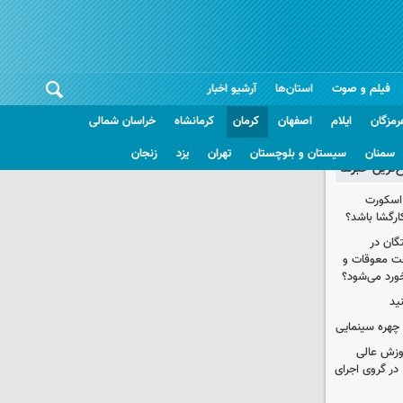
فیلم و صوت
استان‌ها
آرشیو اخبار
رمزگان
ایلام
اصفهان
کرمان
کرمانشاه
خراسان شمالی
سمنان
سیستان و بلوچستان
تهران
یزد
زنجان
غ‌ترین خبرها
 اسکورت
ارگشا باشد؟
ستگان در
رداخت معوقات و
خورد می‌شود؟
ید
چهره سینمایی
موزش عالی
در گروی اجرای