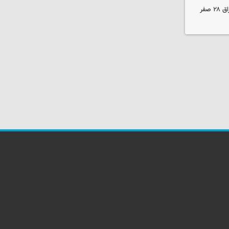
مهاجرانی: تردد از گذرگاه چیلات به عراق ۲۸ صفر