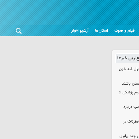
فیلم و صوت
استان‌ها
آرشیو اخبار
غ‌ترین خبرها
نترل قند خون
نسان باشند
لوم پزشکی از
مپ درباره
طرناک در
چند برابری