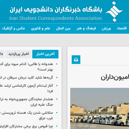
اقتصاد
ورزش
فرهنگ و هنر
بین الملل
علم و فناوری
عکس و گرافیک
آخرین اخبار
اخبار پربازدید
دا
هندوانه یا طالبی؛ کدام‌ میوه برای ک
بهتر است؟
ون‌داران
گربه‌ها شاید کلید درمان سرطان در ا
آغاز ثبت‌نام‌ آزمون کارشناسی ارشد ع
فردا
هشدار نمایندگان جمهوری‌خواه به ترا
جنگ علیه ایران
متلاشی شدن یک هسته تروریستی خ
غرب عراق
چرا قبوض برق برخی مشترکان افزایش 