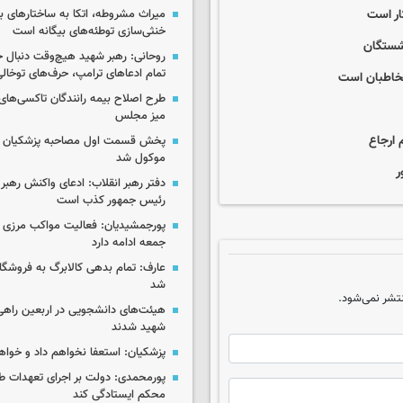
میراث مشروطه، اتکا به ساختارهای ب
خنثی‌سازی توطئه‌های بیگانه است
نشستگان
روحانی: رهبر شهید هیچ‌وقت دنبال ج
تمام ادعاهای ترامپ، حرف‌های توخا
مخاطبان است
طرح اصلاح بیمه رانندگان تاکسی‌های 
میز مجلس
 ارجاع
پخش قسمت اول مصاحبه پزشکیان ب
موکول شد
دفتر رهبر انقلاب: ادعای واکنش رهبر 
رئیس جمهور کذب است
پورجمشیدیان: فعالیت مواکب مرزی ار
جمعه ادامه دارد
عارف: تمام بدهی کالابرگ به فروشگاه
شد
تشر نمی‌شود.
هیئت‌های دانشجویی در اربعین راهی
شهید شدند
پزشکیان: استعفا نخواهم داد و خواه
پورمحمدی: دولت بر اجرای تعهدات ط
محکم ایستادگی کند