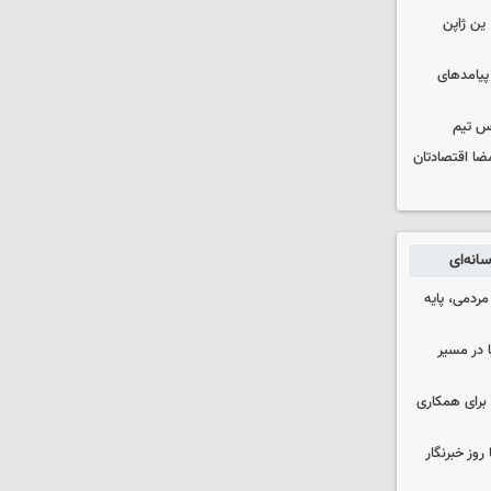
ین ژاپن
 پیامدهای
س تیم
ضا اقتصادتان
انه‌ای
ردمی، پایه
ا در مسیر
برای همکاری
وز خبرنگار