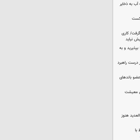
عت آب به ذخایر
شکست
 گرفت/ کاری
ش نیاید
بپذیرید و به
 درست راهبرد
ت اطلاعات: ۲۱ عامل موساد و ۴ عضو باندهای
ای معیشت
لعدید هنوز
 با