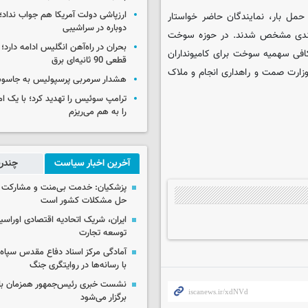
ارزپاشی دولت آمریکا هم جواب نداد؛ 
حمل بار، نمایندگان حاضر خواستار
دوباره در سراشیبی
ن‌بندی مشخص شدند. در حوزه سوخت
بحران در راه‌آهن انگلیس ادامه دارد؛
افی سهمیه سوخت برای کامیونداران
قطعی 90 ثانیه‌ای برق
زارت صمت و راهداری انجام و ملاک
هشدار سرمربی پرسپولیس به جاسو
ترامپ سوئیس را تهدید کرد؛ با یک ام
را به هم می‌ریزم
آخرین اخبار سیاست
چندرس
پزشکیان: خدمت بی‌منت و مشارکت م
حل مشکلات کشور است
ایران، شریک اتحادیه اقتصادی اوراسی
توسعه تجارت
آمادگی مرکز اسناد دفاع مقدس سپاه 
با رسانه‌ها در روایتگری جنگ
نشست خبری رئیس‌جمهور همزمان با ر
برگزار می‌شود