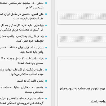
بدهی ۱۵۰ میلیارد متر مکعبی صن
زیرزمینی کشور
علی اکبری: دشمن در مقابل ایران 
مفتضحانه‌ای خورده است
پزشکیان: باید افراد کارآمدتر را به کار
می کنیم در معیشت مردم مشکلی پی
پاسخ قالیباف به ترامپ: واقعیت‌ها را 
تعهدات خود عمل کنید
ربیعی: دلسوزان ایران معتقدند مسیر
وفاق باید ادامه یابد
وزار
مسلح بازداشت شدند
روایت پزشکیان از اقدامات دولت بر
مردم امشب منتشر می‌شود
ارتش کاملا آماده است
وضعیت سه خلبان عملیات حمله به ا
ورود دیوان محاسبات به پرونده‌های
مشخص نیست
سپاه: ۸ شرور مسلح شاخص و مرتبط
واجه نشدند
گروهک‌های تروریستی دستگیر شدند