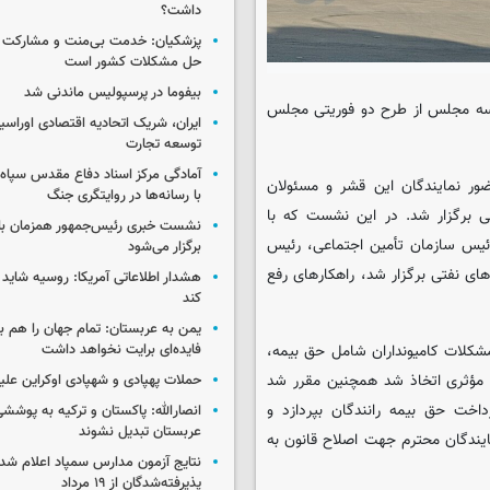
داشت؟
پزشکیان: خدمت بی‌منت و مشارکت م
حل مشکلات کشور است
بیفوما در پرسپولیس ماندنی شد
سه مجلس از طرح دو فوریتی مجلس
ایران، شریک اتحادیه اقتصادی اوراسی
توسعه تجارت
آمادگی مرکز اسناد دفاع مقدس سپاه 
ور نمایندگان این قشر و مسئولان
با رسانه‌ها در روایتگری جنگ
 برگزار شد. در این نشست که با
نشست خبری رئیس‌جمهور همزمان با ر
یس سازمان تأمین اجتماعی، رئیس
برگزار می‌شود
ای نفتی برگزار شد، راهکارهای رفع
هشدار اطلاعاتی آمریکا: روسیه شاید ب
کند
یمن به عربستان: تمام جهان را هم 
لات کامیونداران شامل حق بیمه،
فایده‌ای برایت نخواهد داشت
 مؤثری اتخاذ شد همچنین مقرر شد
حملات پهپادی و شهپادی اوکراین علی
اخت حق بیمه رانندگان بپردازد و
انصارالله: پاکستان و ترکیه به پوششی
عربستان تبدیل نشوند
یندگان محترم جهت اصلاح قانون به
نتایج آزمون مدارس سمپاد اعلام شد/
پذیرفته‌شدگان از ۱۹ مرداد