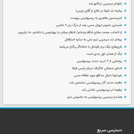
نکونام سرمربی تراکتور شد
بیانیه تند فیفا در دفاع از آقای رئیس!
امیرحسین طاهری به پرسپولیس پیوست
نخستین تصویر لیونل مسی بعد از مرگ پدر + عکس
از انتخاب محمد صلاح شگفت‌زده‌ام/ انتظار میلان یا یوونتوس را داشتم، نه ترابزون
پیغام تند سرمربی تیم ملی به ستاره استقلال
بازی‌های لیگ برتر فوتبال با تماشاگر برگزار می‌شود
لیگ از همان اول جدی است
رونمایی از ۲ خرید جدید پرسپولیس
ادعای جنجالی تلگراف درباره رئیس فیفا
بارسلونا دنبال مدافع مورد علاقه مسی
مقصد جدید گلر پرسپولیسی مشخص شد
بیفوما در پرسپولیس ماندنی شد
هشدار سرمربی پرسپولیس به جاسوس تیم
دسترسی سریع