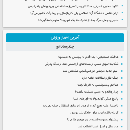
تاکید معاون عمرانی استانداری بر تسریع ساماندهی ورودی‌های بندرعباس
توان علمی دانشگاه آزاد اسلامی پای کار بازسازی و پیشرفت کشور می‌آید
ماجرای جعل مرگ بعد از شلیک به یک شهروند/ متهم دستگیر شد
آخرین اخبار ورزش
چندرسانه‌ای
هافبک اسپانیایی؛ یک قدم تا پیوستن به بارسلونا
شکایت لیونل مسی از رسانه‌های آرژانتینی بعد از مرگ پدرش
تیم جدید مرتضی پورعلی‌گنجی مشخص شد
جنگ نقل‌وانتقالات ادامه دارد
مهاجم پرسپولیسی به آفریقا رفت
چرا رونالدو به مسی تسلیت نگفت؟
پاسخ منفی گواردیولا به قهرمان آسیا!
تاجرنیا: علیه هیچ کدام از مدیران سابق استقلال حرف نمی‌زنم
گزینه رئال‌مادرید برای جایگزینی رودری
پیشنهاد وسوسه‌کننده برای مهدی طارمی؟
مرد سال والیبال آسیا انتخاب شد