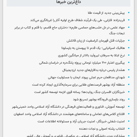
داغ‌ترین خبرها
پیش‌بینی جدید از قیمت طلا
فریدزاده: فارابی، طی یک فرآیند شفاف طرح اولیه آثار را غربالگری می‌کند
جهاد علمی در دل «شب‌های حماسی طارم»؛ دختران حاج قاسم، با قلم و کتاب در برابر
تبعات جنگ
جزئیات قتل قهرمان کراسفیت از زبان قاتلش
هافبک اسپانیایی؛ یک قدم تا پیوستن به بارسلونا
نرخ ابتلا به سرطان تیروئید بالاتر از میانگین کشوری
پیگیری اعتبار ۲۰۰ میلیارد تومانی پروژه پلنگ‌دره در خراسان شمالی
هشدار پلیس درباره بدافزارهای جدید ارزدیجیتال
شهدای مدافعان حرم تجلی پیوند ایمان با مسئولیت جهانی
منطقه آزاد بوشهر فرصت‌های طلایی برای سرمایه‌گذاری ایجاد کرده است
خبرنگاران افسران جنگ روایت‌ها؛ رسانه قوی لازمه توسعه کشور است
روند بازسازی فرودگاه بوشهر تسریع شود
توسعه آموزش، فناوری و فعالیت‌های فرهنگی در دانشگاه آزاد اسلامی واحد خمینی‌شهر
افتتاح کلاس‌های تعاملی و سامانه‌های هوشمند در دانشگاه آزاد اسلامی واحد اصفهان
امنیت شغلی خبرنگار، امنیت جریان آزاد و مسئولانه اطلاعات است
انتخاب رشته اصولی و نجات دهنده
مشارکت جدی دانشگاه آزاد اسلامی در حکمرانی فناوری و آموزش عالی کشور