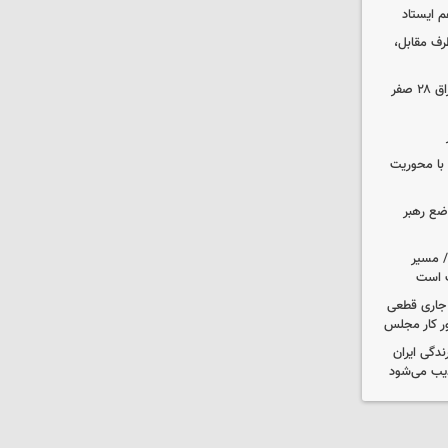
م ایستاد
رف مقابل،
مهاجرانی: تردد از گذرگاه چیلات به عراق ۲۸ صفر
ن با محوریت
اضع رهبر
م/ مسیر
ت است
ل جاری قطعی
ر کار مجلس
دگی ایران
یب می‌شود