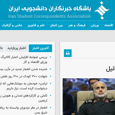
اقتصاد
ورزش
فرهنگ و هنر
بین الملل
علم و فناوری
عکس و گرافیک
آخرین اخبار
اخبار پربازدید
دا
بررسی ضوابط افزایش اعتبار کالابر
وزرای اقتصاد و کار
ئیل
شنیده شدن انفجار جدید در مأرب یم
شهادت ۳۰۰ کودک در ۳۰۰ روز نقض آتش‌بس غزه
ترامپ: خودمان به موشک‌هایی که او
درخواست کرده است، نیاز داریم
تأملی بر کارکردهای تمدنی و هویتی ر
اربعین
انفجار در مقر مزدوران وابسته به ریا
شرق یمن