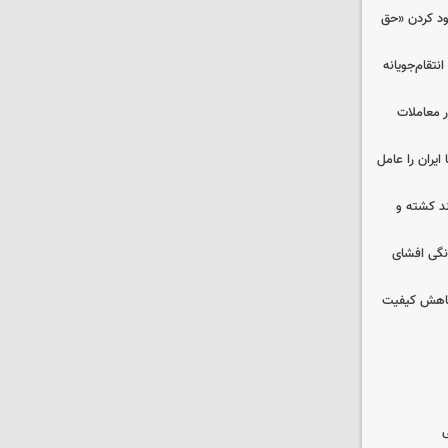
دود کردن «حق
تقام‌جویانه
در معاملات
ایران را عامل
چند کشته و
نگی افشای
 کاهش کیفیت
ی