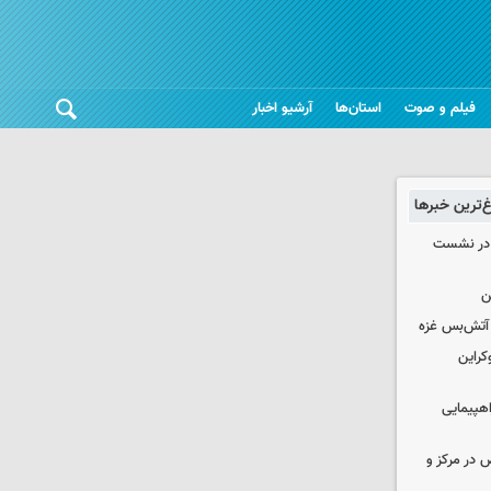
فیلم و صوت
استان‌ها
آرشیو اخبار
غ‌ترین خبرها
گ در نشست
ن
کراین
اهپیمایی
ض در مرکز و