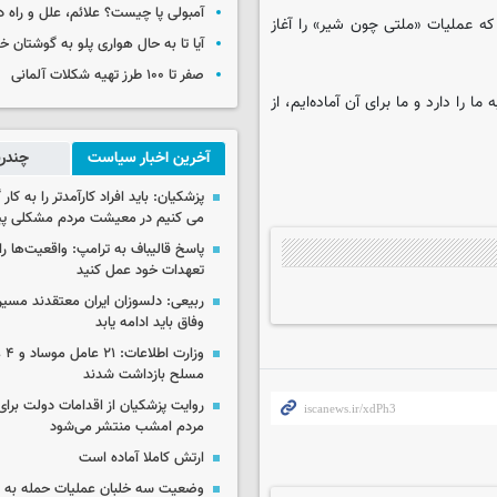
آمبولی پا چیست؟ علائم، علل و راه د
 که عملیات «ملتی چون شیر» را آغاز
آیا تا به حال هواری پلو به گوشتان 
صفر تا ۱۰۰ طرز تهیه شکلات آلمانی
 را دارد و ما برای آن آماده‌ایم، از
آخرین اخبار سیاست
چندرس
پزشکیان: باید افراد کارآمدتر را به کار
می کنیم در معیشت مردم مشکلی پی
پاسخ قالیباف به ترامپ: واقعیت‌ها را 
تعهدات خود عمل کنید
ربیعی: دلسوزان ایران معتقدند مسیر
وفاق باید ادامه یابد
وزار
مسلح بازداشت شدند
روایت پزشکیان از اقدامات دولت بر
مردم امشب منتشر می‌شود
ارتش کاملا آماده است
وضعیت سه خلبان عملیات حمله به ا