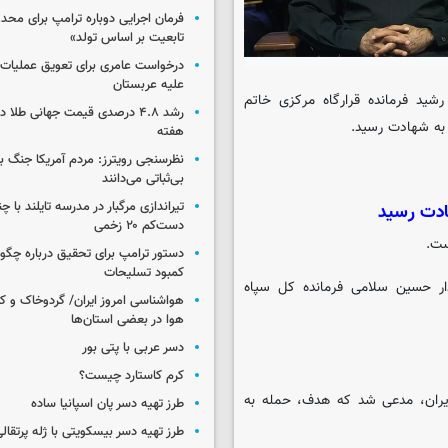
فرمان اجرایی دوباره ترامپ برای مح
تابعیت بر اساس تولد»
درخواست عامری برای تعویق عملیات ان
علیه عربستان
شید فرمانده قرارگاه مرکزی خاتم
رشد ۴.۸ درصدی قیمت جهانی طلا 
 به شهادت رسید.
هفته
نظرسنجی رویترز: مردم آمریکا جنگ با 
بی‌ثباتی می‌دانند
تیراندازی مرگبار در مدرسه‌ تایلند با 
ادت رسید
دست‌کم ۲۰ زخمی
ست.
دستور ترامپ برای تحقیق درباره چگو
کمبود تسلیحات
ار حسین سلامی فرمانده کل سپاه
هواشناسی امروز ایران/ گردوخاک و
هوا در بعضی استان‌ها
دسر عربی با پتی بور
کرم کاستارد چیست؟
ایران، مدعی شد که هدف، حمله به
طرز تهیه دسر پان اسپانیا ساده
طرز تهیه دسر بیسکویتی با ژله پرتقال