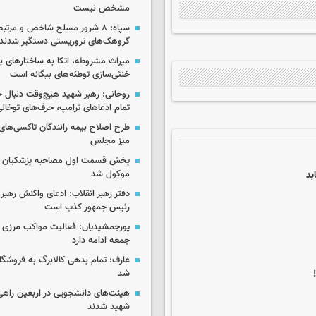
مشخص نیست
سپاه: ۸ شرور مسلح شاخص و مرتبط
گروهک‌های تروریستی دستگیر شدند
میراث مشروطه، اتکا به ساختارهای ب
خنثی‌سازی توطئه‌های بیگانه است
روحانی: رهبر شهید هیچ‌وقت دنبال ج
تمام ادعاهای ترامپ، حرف‌های توخا
طرح اصلاح بیمه رانندگان تاکسی‌های 
میز مجلس
پخش قسمت اول مصاحبه پزشکیان ب
بد
موکول شد
دفتر رهبر انقلاب: ادعای واکنش رهبر 
رئیس جمهور کذب است
پورجمشیدیان: فعالیت مواکب مرزی ار
جمعه ادامه دارد
عارف: تمام بدهی کالابرگ به فروشگاه
شد
هیئت‌های دانشجویی در اربعین راهی
شهید شدند