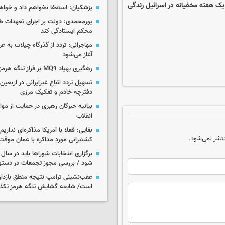
یک هفته مخفیانه در اسرائیل زندگی
پزشکیان: استعفا نخواهم داد و خواه
پورمحمدی: دولت بر اجرای تعهدات ط
محکم ایستادگی کند
آغاز می‌شود
رهگیری پهپاد MQ۹ بر فراز تنگه هرمز
تسهیل تردد اتباع غیرایرانی در اربعی
دفترچه خادم و تفکیک مرزی
بیانیه خبرگان رهبری در حمایت از مو
انقلاب
بقایی: فعلا با آمریکا مذاکره‌ای نداری
تشر نمی‌شود.
کشتیرانی مورد مذاکره با عمان موق
برگزاری انتخابات شوراها باید در سا
شود / بررسی مجوز تجمعات در دستو
عقب‌نشینی ترامپ نتیجه منطق بازدارن
است/ شایعه گشایش تنگه هرمز تکذ