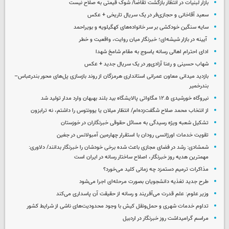
بازار لبنیات در انتظار بازگشت تقاضا/ شوک قیمتی به صلاح نیست
سعید آقاخانی و حجازی‌فر در یک سریال تاریخی + عکس
سایه سنگین خودکشی بر سر خانواده‌های کهگیلویه و بویراحمد
آیینه در بازار شیشه‌ای؛ خبرنگار میان روایت، واقعیت و خطر
ادای احترام اهالی رسانه یاسوج به مقام شامخ شهدا
شهاب حسینی و رعنا آزادی‌ور در یک سریال جدید + عکس
بازدید میدانی معاون عمرانی استانداری هرمزگان از روند بازسازی پل‌های محور بندرعباس–
بندرخمیر
نیروگاه خورشیدی ۱۲.۵ مگاواتی پالایشگاه بید بلند بهبهان وارد مدار تولید شد
از انتخاب محمد صلاح شگفت‌زده‌ام/ انتظار میلان یا یوونتوس را داشتم، نه ترابزون
تشکیل شعبه ویژه رسیدگی به مسائل حقوقی خبرنگاران در خوزستان
تقویت خدمات اورژانسی رودان با استقرار چهارمین آمبولانس در جغین
شمشادی: رشد در فضای مجازی باعث شده برخی خودشان را خبرنگار بدانند/ دلاوری:
مهمترین هدیه‌ روز خبرنگار، اصلاح ساختار رسانه در ایران است
مذاکرات ترمیم دستمزد چه زمانی کلید می‌خورد؟
طرح جدید تغذیه دانشجویان بصورت مرحله‌ای اجرا می‌شود
وزیر علوم: علم قدرت می‌آفریند و رسانه از حقیقت آن پاسداری می‌کند
تداوم خدمات شهری و حمل‌ونقل کیش با وجود محدودیت‌های ناشی از شرایط کشور
مراسم گرامیداشت روز خبرنگار در اردبیل