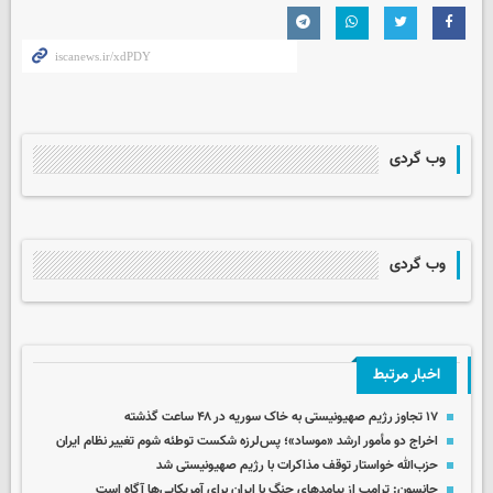
وب گردی
وب گردی
اخبار مرتبط
۱۷ تجاوز رژیم صهیونیستی به خاک سوریه در ۴۸ ساعت گذشته
اخراج دو مأمور ارشد «موساد»؛ پس‌لرزه شکست توطئه شوم تغییر نظام ایران
حزب‌الله خواستار توقف مذاکرات با رژیم صهیونیستی شد
جانسون: ترامپ از پیامدهای جنگ با ایران برای آمریکایی‌ها آگاه است