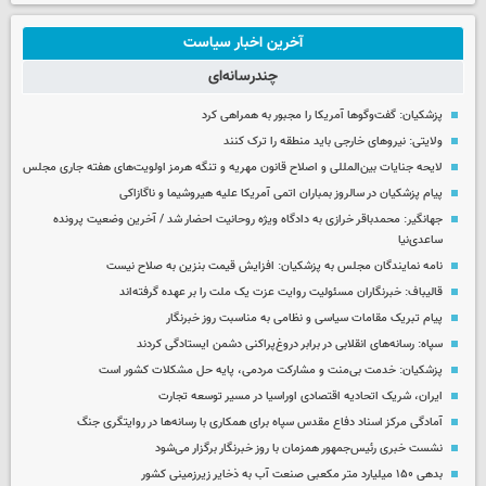
آخرین اخبار سیاست
چندرسانه‌ای
پزشکیان: گفت‌وگوها آمریکا را مجبور به همراهی کرد
ولایتی: نیروهای خارجی باید منطقه را ترک کنند
لایحه جنایات بین‌المللی و اصلاح قانون مهریه و تنگه هرمز اولویت‌های هفته جاری مجلس
پیام پزشکیان در سالروز بمباران اتمی آمریکا علیه هیروشیما و ناگازاکی
جهانگیر: محمدباقر خرازی به دادگاه ویژه روحانیت احضار شد / آخرین وضعیت پرونده
ساعدی‌نیا
نامه نمایندگان مجلس به پزشکیان: افزایش قیمت بنزین به صلاح نیست
قالیباف: خبرنگاران مسئولیت روایت عزت یک ملت را بر عهده گرفته‌اند
پیام تبریک مقامات سیاسی و نظامی به مناسبت روز خبرنگار
سپاه: رسانه‌های انقلابی در برابر دروغ‌پراکنی دشمن ایستادگی کردند
پزشکیان: خدمت بی‌منت و مشارکت مردمی، پایه حل مشکلات کشور است
ایران، شریک اتحادیه اقتصادی اوراسیا در مسیر توسعه تجارت
آمادگی مرکز اسناد دفاع مقدس سپاه برای همکاری با رسانه‌ها در روایتگری جنگ
نشست خبری رئیس‌جمهور همزمان با روز خبرنگار برگزار می‌شود
بدهی ۱۵۰ میلیارد متر مکعبی صنعت آب به ذخایر زیرزمینی کشور