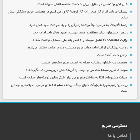
علی اکبری: دشمن در مقابل ایران شکست مفتضحانه‌ای خورده است
پزشکیان: باید افراد کارآمدتر را به کار گرفت/ کاری می کنیم در معیشت مردم مشکلی پیش
نیاید
پاسخ قالیباف به ترامپ: واقعیت‌ها را بپذیرید و به تعهدات خود عمل کنید
ربیعی: دلسوزان ایران معتقدند مسیر درست راهبرد وفاق باید ادامه یابد
وزارت اطلاعات: ۲۱ عامل موساد و ۴ عضو باندهای مسلح بازداشت شدند
روایت پزشکیان از اقدامات دولت برای معیشت مردم امشب منتشر می‌شود
ارتش کاملا آماده است
وضعیت سه خلبان عملیات حمله به العدید هنوز مشخص نیست
سپاه: ۸ شرور مسلح شاخص و مرتبط با گروهک‌های تروریستی دستگیر شدند
میراث مشروطه، اتکا به ساختارهای بومی برای خنثی‌سازی توطئه‌های بیگانه است
روحانی: رهبر شهید هیچ‌وقت دنبال جنگ نبودند/ تمام ادعاهای ترامپ، حرف‌های توخالی
است
دسترسی سریع
تماس با ما