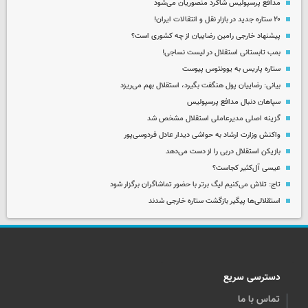
مدافع پرسپولیس شاگرد منصوریان می‌شود
۲۰ ستاره جدید در بازار نقل و انتقالات ایران!
پیشنهاد خارجی رامین رضاییان از چه کشوری است؟
بمب تابستانی استقلال در لیست نساجی!
ستاره پاریس به یوونتوس پیوست
بیانی: رضاییان پول هنگفت بگیرد، استقلال بهم می‌ریزد
سپاهان دنبال مدافع پرسپولیس
گزینه اصلی مدیرعاملی استقلال مشخص شد
واکنش وزارت ارشاد به حواشی دیدار عادل فردوسی‌پور
بازیکن استقلال دربی را از دست می‌دهد
عیسی آل‌کثیر کجاست؟
تاج: تلاش می‌کنیم لیگ برتر با حضور تماشاگران برگزار شود
استقلالی‌ها پیگیر بازگشت ستاره خارجی شدند
دسترسی سریع
تماس با ما