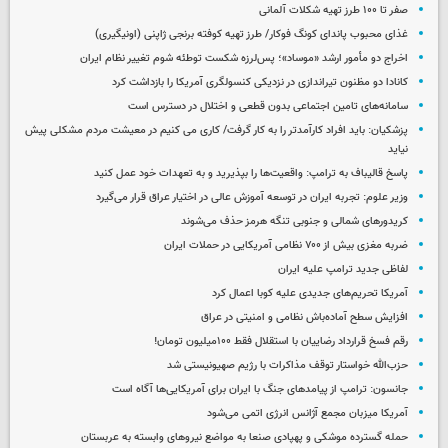
صفر تا ۱۰۰ طرز تهیه شکلات آلمانی
غذای محبوب پاندای کونگ فوکار/ طرز تهیه کوفته برنجی ژاپنی (اونیگیری)
اخراج دو مأمور ارشد «موساد»؛ پس‌لرزه شکست توطئه شوم تغییر نظام ایران
کانادا دو مظنون تیراندازی در نزدیکی کنسولگری آمریکا را بازداشت کرد
سامانه‌های تامین اجتماعی بدون قطعی و اختلال در دسترس است
پزشکیان: باید افراد کارآمدتر را به کار گرفت/ کاری می کنیم در معیشت مردم مشکلی پیش
نیاید
پاسخ قالیباف به ترامپ: واقعیت‌ها را بپذیرید و به تعهدات خود عمل کنید
وزیر علوم: تجربه ایران در توسعه آموزش عالی در اختیار عراق قرار می‌گیرد
کریدورهای شمالی و جنوبی تنگه هرمز حذف می‌شوند
ضربه مغزی بیش از ۷۰۰ نظامی آمریکایی در حملات ایران
لفاظی جدید ترامپ علیه ایران
آمریکا تحریم‌های جدیدی علیه کوبا اعمال کرد
افزایش سطح آماده‌باش نظامی و امنیتی در عراق
رقم فسخ قرارداد رضاییان با استقلال فقط ۱۰۰میلیون تومان!
حزب‌الله خواستار توقف مذاکرات با رژیم صهیونیستی شد
جانسون: ترامپ از پیامدهای جنگ با ایران برای آمریکایی‌ها آگاه است
آمریکا میزبان مجمع آژانس انرژی اتمی می‌شود
حمله گسترده موشکی و پهپادی صنعا به مواضع نیروهای وابسته به عربستان