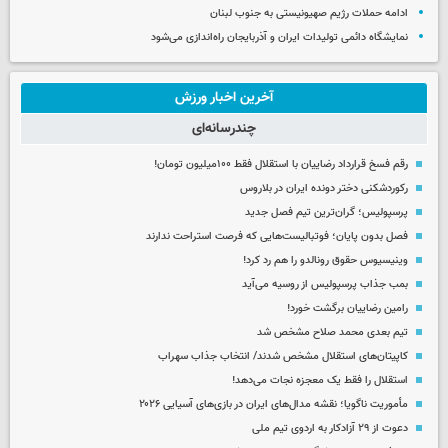
ادامه حملات رژیم صهیونیستی به جنوب لبنان
نمایشگاه دائمی تولیدات ایران و آذربایجان راه‌اندازی می‌شود
آخرین اخبار ورزش
چندرسانه‌ای
رقم فسخ قرارداد رضاییان با استقلال فقط ۱۰۰میلیون تومان!
رکوردشکنی دختر دونده ایران در بلاروس
پرسپولیس؛ گران‌ترین تیم فصل جدید
فصل بدون پایان؛ فوتبالیست‌هایی که فرصت استراحت ندارند
وینیسیوس حقوق رونالدو را هم رد کرد!
بمب جذاب پرسپولیس از روسیه می‌آید
رامین رضاییان برگشت خورد!
تیم بعدی محمد صلاح مشخص شد
کاپیتان‌های استقلال مشخص شدند/ انتخاب جذاب سهراب
استقلال را فقط یک معجزه نجات می‌دهد!
مأموریت ناگویا؛ نقشه مدال‌های ایران در بازی‌های آسیایی ۲۰۲۶
دعوت از ۲۹ آزادکار به اردوی تیم ملی