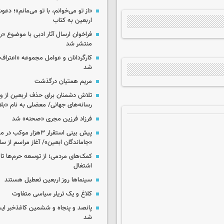
«از تو می‌خوانم، با تو می‌مانم»؛ دعو
اربعین به کتاب
فراخوان ارسال آثار ادبی با موضوع «
منتشر شد
کارگردانان و عوامل مجموعه «اعتراف 
شد
مریم همتیان درگذشت
تلاش دشمنان برای حذف اربعین از وی
رسانه‌های جهانی/ معضلی به نام «بلا
فرزاد فرزین مجری «صحنه» شد
پیش بینی استقرار ۳هزار مو
«جاماندگان ابعین»/ آغاز مراسم از ساعت ۶
کمک‌های مردمی؛ از توسعه حرم‌ها تا 
اشتغال
سینماها روز اربعین تعطیل هستند
کلاغ و یک تریلر سیاسی متفاوت
پانصد و پنجاه و ششمین کاغذخبر ایس
شد