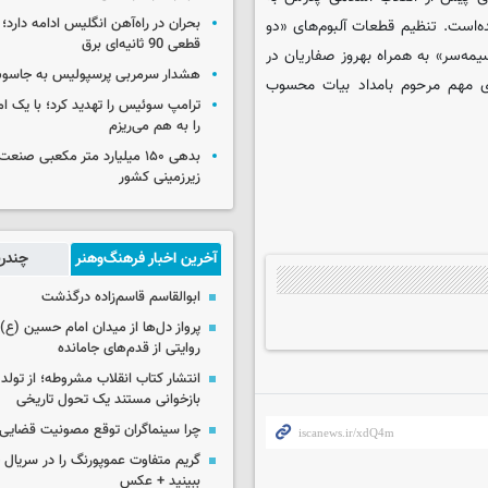
بحران در راه‌آهن انگلیس ادامه دارد؛
‌است. تنظیم قطعات آلبوم‌های «دو
قطعی 90 ثانیه‌ای برق
مه‌سر» به همراه بهروز صفاریان در
هشدار سرمربی پرسپولیس به جاسو
ای مهم مرحوم بامداد بیات محسوب
ترامپ سوئیس را تهدید کرد؛ با یک ام
را به هم می‌ریزم
بدهی ۱۵۰ میلیارد متر مکعبی صن
زیرزمینی کشور
آخرین اخبار فرهنگ‌وهنر
چندرس
ابوالقاسم قاسم‌زاده درگذشت
پرواز دل‌ها از میدان امام حسین (ع) ت
روایتی از قدم‌های جامانده
انتشار کتاب انقلاب مشروطه؛ از تولد 
بازخوانی مستند یک تحول تاریخی
چرا سینماگران توقع مصونیت قضایی 
گریم متفاوت عموپورنگ را در سریال ج
ببینید + عکس