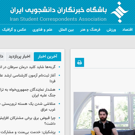
اقتصاد
ورزش
فرهنگ و هنر
بین الملل
علم و فناوری
عکس و گرافیک
آخرین اخبار
اخبار پربازدید
دا
گربه‌ها شاید کلید درمان سرطان در ا
آغاز ثبت‌نام‌ آزمون کارشناسی ارشد ع
فردا
هشدار نمایندگان جمهوری‌خواه به ترا
جنگ علیه ایران
متلاشی شدن یک هسته تروریستی خ
غرب عراق
چرا قبوض برق برخی مشترکان افزایش 
داشت؟
پزشکیان: خدمت بی‌منت و مشارکت م