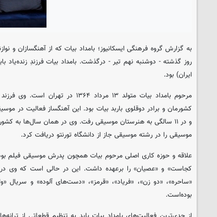
به گزارش گروه فرهنگی
ایسکانیوز
؛ بامداد بیات که از آهنگسازان و نواز
روز گذشته - دوشنبه نهم تیر - درگذشت. بامداد بیات فرزندِ زنده‌یاد
ایران) بود.
مرحوم بامداد بیات متولد ۱۳ مرداد ۱۳۶۴ در 
کشورمان و برادر دوقلوی باربد بیات بود. این آهنگساز فعالیت در موسی
و در ۱۱ سالگی به هنرستان موسیقی رفت. وی در همان سال‌ها به کشو
موسیقی را در رشته موسیقی جاز از دانشگاه تورنتو دریافت کرد.
علاقه و حوزه کاری اصلی مرحوم بیات همچون پدرش موسیقی فیلم بود و 
کجاست» و «عصیان» را برعهده داشت. این در حالی است که وی در
«ساحره»، «دو زن»، «فریاد»، «قرمز»، «دست‌های آلوده» و سریال «
بوده‌است.
از جدی‌ترین فعالیت‌های بامداد بیات باید به تنظیم قطعاتی از ترانه‌