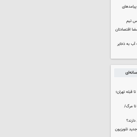
 پیامدهای
س تیم
ضا اقتصادتان
عت آب به ذخایر
انه‌ای
ا قبله تهران؛
تا مرگ/
دارند؟
دید تلویزیون