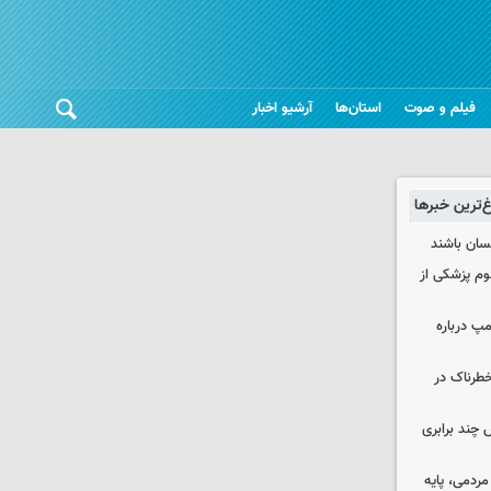
فیلم و صوت
استان‌ها
آرشیو اخبار
غ‌ترین خبرها
نسان باشند
لوم پزشکی از
مپ درباره
طرناک در
چند برابری
ردمی، پایه