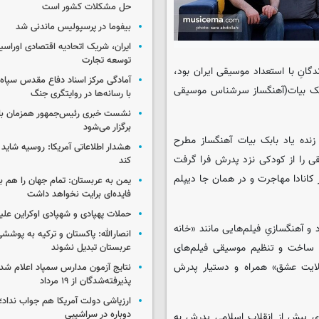
حل مشکلات کشور است
بیفوما در پرسپولیس ماندنی شد
ایران، شریک اتحادیه اقتصادی اوراسی
توسعه تجارت
ندگانِ با استعداد موسیقی ایران بود،
آمادگی مرکز اسناد دفاع مقدس سپاه 
 بابک بیات(آهنگساز سرشناس موسیقی
با رسانه‌ها در روایتگری جنگ
نشست خبری رئیس‌جمهور همزمان با ر
برگزار می‌شود
تهران است. وی فرزند زنده یاد بابک بیات آهنگساز مطرح
هشدار اطلاعاتی آمریکا: روسیه شاید ب
قی را از کودکی نزد پدرش فرا گرفت
کند
ر کانادا مهاجرت و در همان جا دیپلم
یمن به عربستان: تمام جهان را هم 
فایده‌ای برایت نخواهد داشت
حملات پهپادی و شهپادی اوکراین علی
آهنگسازیِ فیلم‌هایی مانند «خانه
انصارالله: پاکستان و ترکیه به پوششی
 ساخت و تنظیم موسیقی فیلم‌های
عربستان تبدیل نشوند
ولایت عشق» همراه و دستیار پدرش
نتایج آزمون مدارس سمپاد اعلام شد/
پذیرفته‌شدگان از ۱۹ مرداد
ارزپاشی دولت آمریکا هم جواب نداد؛ 
دوباره در سراشیبی
های پیش از انقلاب اسلامی پدرش به