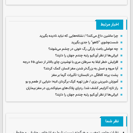
اخبار مرتبط
چرا ماشین داغ می‌کند؟ / نشانه‌هایی که نباید نادیده بگیرید
شست‌وشوی "کاهو" را جدی بگیرید
چه عواملی باعث پارگی رگ خونی در چشم می‌شوند؟
ایرانی‌ها از نظر آی‌کیو رتبه چندم جهان را دارند؟
افزایش خطر ابتلا به سرطان مری با نوشیدن چای بالاتر از دمای ۶۵ درجه
آیا میوه و عسل به بزرگ‌تر شدن مغز انسان کمک کردند؟
پشت پرده کلافگی در تابستان؛ تأثیرات گرما بر مغز
آموزش شیرینی پزی / طرز تهیه کیک برگردان انبه؛ دنیایی از طعم و بو
راز تازه آلزایمر کشف شد/ ردپای پلاک‌های میتوکندری در مغز بیماران
ایرانی‌ها از نظر آی‌کیو رتبه چندم جهان را دارند؟
نظر شما
نظرات حاوی توهین و هرگونه نسبت ناروا به اشخاص حقیقی و حقوقی