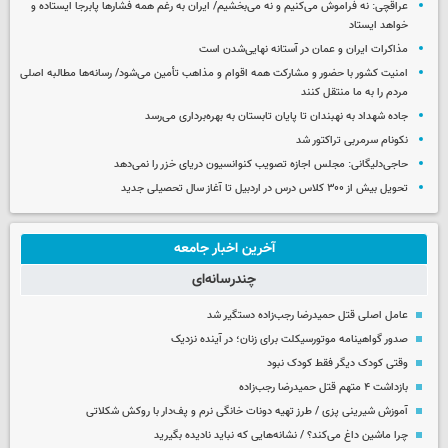
عراقچی: نه فراموش می‌کنیم و نه می‌بخشیم/ ایران به رغم همه فشارها پابرجا ایستاده و
خواهد ایستاد
مذاکرات ایران و عمان در آستانه نهایی‌شدن است
امنیت کشور با حضور و مشارکت همه اقوام و مذاهب تأمین می‌شود/ رسانه‌ها مطالبه اصلی
مردم را به ما منتقل کنند
جاده شهداد به نهبندان تا پایان تابستان به بهره‌برداری می‌رسد
نکونام سرمربی تراکتور شد
حاجی‌دلیگانی: مجلس اجازه تصویب کنوانسیون دریای خزر را نمی‌دهد
تحویل بیش از ۳۰۰ کلاس درس در اردبیل تا آغاز سال تحصیلی جدید
آخرین اخبار جامعه
چندرسانه‌ای
عامل اصلی قتل حمیدرضا رجب‌زاده دستگیر شد
صدور گواهینامه موتورسیکلت برای زنان؛ در آینده نزدیک
وقتی کودک دیگر فقط کودک نبود
بازداشت ۴ متهم قتل حمیدرضا رجب‌زاده
آموزش شیرینی پزی / طرز تهیه دونات خانگی نرم و پف‌دار با روکش شکلاتی
چرا ماشین داغ می‌کند؟ / نشانه‌هایی که نباید نادیده بگیرید