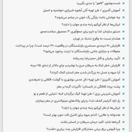
شست‌وشوی "کاهو" را جدی بگیرید
آموزش آشپزی / طرز تهیه آش آبغوره شیرازی خوشمزه و اصیل
چه عواملی باعث پارگی رگ خونی در چشم می‌شوند؟
ایرانی‌ها از نظر آی‌کیو رتبه چندم جهان را دارند؟
دستور سازمان غذا و دارو برای جمع‌آوری ۳ محصول سلامت‌محور
هشدار نسبت به وقوع تندباد در تهران
افزایش ۶۰ درصدی مستمری‌ بازنشستگان در واقعیت ۳۰ درصد است/ چرا در پرداخت
معوقات و مزایای جانبی بازنشستگان با تردید برخورد می‌شود؟
تأیید ربایش و قتل حمیدرضا رجب‌زاده
افزایش خطر ابتلا به سرطان مری با نوشیدن چای بالاتر از دمای ۶۵ درجه
آیا میوه و عسل به بزرگ‌تر شدن مغز انسان کمک کردند؟
آموزش آشپزی / طرز تهیه دال عدس بوشهری با گوشت قلقلی و تمرهندی
پشت پرده کلافگی در تابستان؛ تأثیرات گرما بر مغز
آموزش شیرینی پزی / طرز تهیه کیک برگردان انبه؛ دنیایی از طعم و بو
راز تازه آلزایمر کشف شد/ ردپای پلاک‌های میتوکندری در مغز بیماران
ایرانی‌ها از نظر آی‌کیو رتبه چندم جهان را دارند؟
هندوانه یا طالبی؛ کدام‌ میوه برای کنترل قند خون بهتر است؟
گربه‌ها شاید کلید درمان سرطان در انسان باشند
چرا قبوض برق برخی مشترکان افزایش چند برابری داشت؟