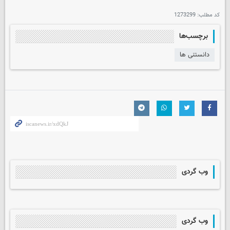
کد مطلب:
1273299
برچسب‌ها
دانستنی ها
وب گردی
وب گردی