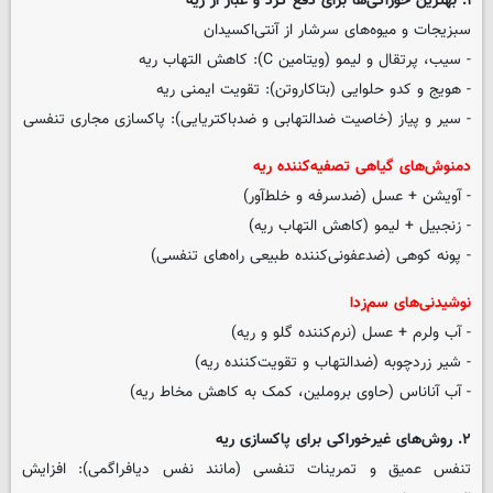
۱. بهترین خوراکی‌ها برای دفع گرد و غبار از ریه
سبزیجات و میوه‌های سرشار از آنتی‌اکسیدان
- سیب، پرتقال و لیمو (ویتامین C): کاهش التهاب ریه
- هویج و کدو حلوایی (بتاکاروتن): تقویت ایمنی ریه
- سیر و پیاز (خاصیت ضدالتهابی و ضدباکتریایی): پاکسازی مجاری تنفسی
دمنوش‌های گیاهی تصفیه‌کننده ریه
- آویشن + عسل (ضدسرفه و خلط‌آور)
- زنجبیل + لیمو (کاهش التهاب ریه)
- پونه کوهی (ضدعفونی‌کننده طبیعی راه‌های تنفسی)
نوشیدنی‌های سم‌زدا
- آب ولرم + عسل (نرم‌کننده گلو و ریه)
- شیر زردچوبه (ضدالتهاب و تقویت‌کننده ریه)
- آب آناناس (حاوی بروملین، کمک به کاهش مخاط ریه)
۲. روش‌های غیرخوراکی برای پاکسازی ریه
تنفس عمیق و تمرینات تنفسی (مانند نفس دیافراگمی): افزایش