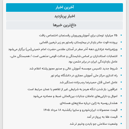
آخرین اخبار
اخبار پربازدید
داغ‌ترین خبرها
۲۵ میلیارد تومان برای آموزش‌وپرورش رفسنجان اختصاص یافت
پرونده فوت مادر باردار در بیمارستان پاستور بم زیر ذره‌بین قضایی
ویژه‌برنامه عزاداری دهه آخر صفر در آستان مقدس حضرت امام خمینی(س) برگزار می‌شود
انتصابات استانداران بر اساس شایستگی و عدالت قومی-مذهبی است / همبستگی ملی،
عامل بازدارندگی ایران در برابر دشمن بود
شروط جدید تاسیس موسسه آموزش عالی و صدور مجوز رشته اعلام شد
راه اندازی مرکز ملی آموزش مجازی در دانشگاه پیام نور
عامل اصلی قتل حمیدرضا رجب‌زاده دستگیر شد
عراقچی: باز شدن تنگه هرمز به شرایطی غیر از تفاهم با عمان مرتبط است
اموال و دارایی‌های عاملان جنایات بین‌المللی ضبط و مصادره می‌شود
هشدار روسیه به ژاپن درباره سلاح‌های هسته‌ای
قیمت محصولات ایران‌خودرو و سایپا یکشنبه ۱۸ مرداد ۱۴۰۵
قیمت طلا به پرواز در آمد
وضعیت سلامتی جو بایدن وخیم تر شد